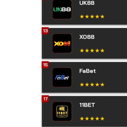
UK88
13
XO88
15
FaBet
17
11BET