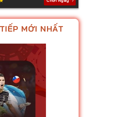
Chơi Ngay
 TIẾP MỚI NHẤT