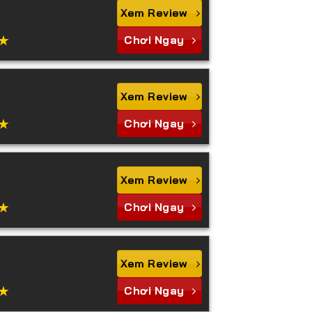
Xem Review
Chơi Ngay
Xem Review
Chơi Ngay
Xem Review
Chơi Ngay
Xem Review
Chơi Ngay