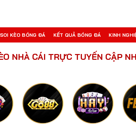
SOI KÈO BÓNG ĐÁ
KẾT QUẢ BÓNG ĐÁ
KINH NGHI
KÈO NHÀ CÁI TRỰC TUYẾN CẬP NH