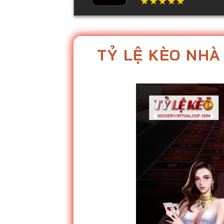
TỶ
LỆ KÈO NHÀ 