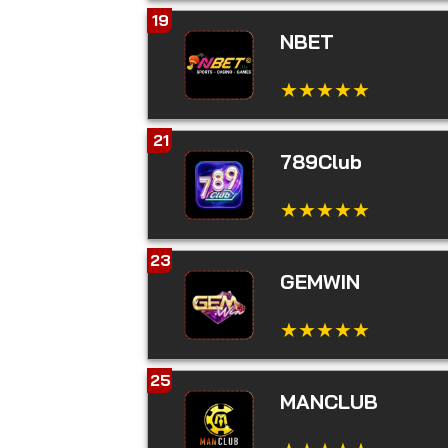
19
NBET
21
789Club
23
GEMWIN
25
MANCLUB