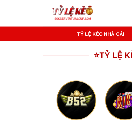
Bỏ
qua
nội
dung
TỶ LỆ KÈO NHÀ CÁI
⭐️TỶ LỆ 