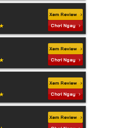
Xem Review
Chơi Ngay
Xem Review
Chơi Ngay
Xem Review
Chơi Ngay
Xem Review