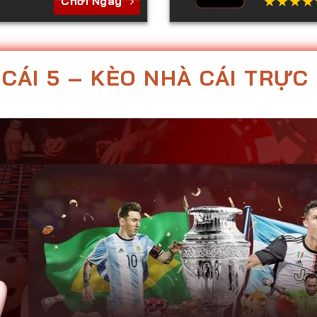
Chơi Ngay
CÁI 5 – KÈO NHÀ CÁI TRỰC