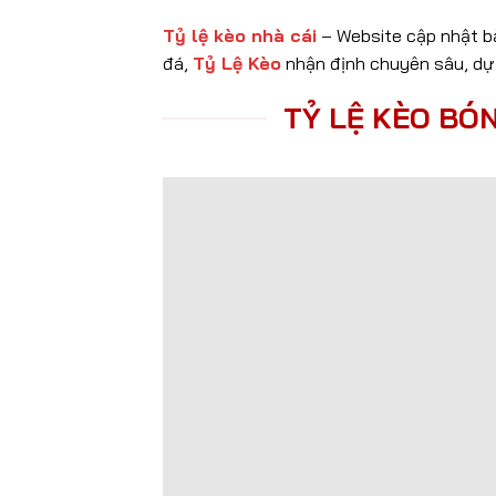
Tỷ lệ kèo nhà cái
– Website cập nhật b
đá,
Tỷ Lệ Kèo
nhận định chuyên sâu, dự 
TỶ LỆ KÈO BÓ
BÓNG ĐÁ
Ẩn
0
trận
[Hiển thị tất cả]
Kèo trực tuyến
Xem bóng
Hôm nay
Trận Hot
Tất cả giải đấu