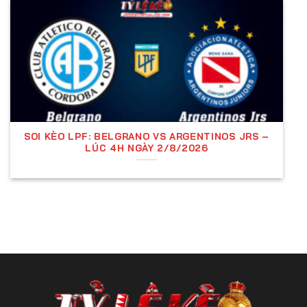
năm
Kèo Tài Xỉu (Over/Under) được nhà cái đưa ra dựa
trên số bàn thắng dự đoán trong một trận đấu.
Người chơi sẽ có hai lựa chọn:
Tài (Over):
Tổng số bàn thắng trong trận lớn
hơn mức nhà cái đưa ra.
SOI KÈO LPF: BELGRANO VS ARGENTINOS JRS –
Xỉu (Under):
Tổng số bàn thắng trong trận nhỏ
LÚC 4H NGÀY 2/8/2026
hơn mức nhà cái đưa ra.
Ví dụ: Nếu nhà cái đưa ra mức
O/U 2.5
, người chơi
đặt cược như sau:
Nếu trận đấu có
3 bàn thắng trở lên
(ví dụ: 2-1,
3-0, 4-2), cược Tài thắng.
Nếu trận đấu có
dưới 3 bàn thắng
(0-0, 1-0, 1-
1), cược Xỉu thắng.