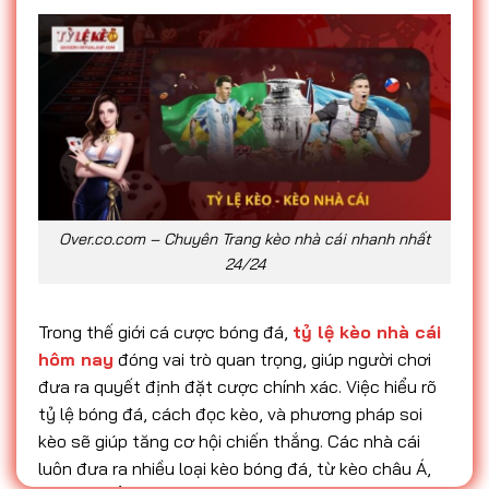
Over.co.com – Chuyên Trang kèo nhà cái nhanh nhất
24/24
Trong thế giới cá cược bóng đá,
tỷ lệ kèo nhà cái
hôm nay
đóng vai trò quan trọng, giúp người chơi
đưa ra quyết định đặt cược chính xác. Việc hiểu rõ
tỷ lệ bóng đá, cách đọc kèo, và phương pháp soi
kèo sẽ giúp tăng cơ hội chiến thắng. Các nhà cái
luôn đưa ra nhiều loại kèo bóng đá, từ kèo châu Á,