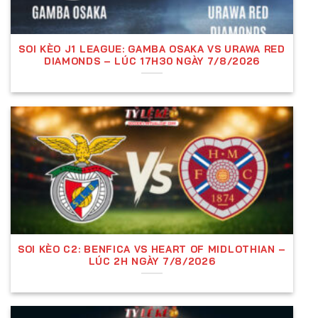
Cách Các Nhà Cái Thiết Lập Kèo
Các nhà cái sử dụng đội ngũ chuyên gia phân tích
SOI KÈO J1 LEAGUE: GAMBA OSAKA VS URAWA RED
dữ liệu bóng đá để đưa ra tỷ lệ kèo. Họ xem xét các
DIAMONDS – LÚC 17H30 NGÀY 7/8/2026
yếu tố như:
Tình hình thi đấu và lực lượng của hai đội
Lịch sử đối đầu.
Yếu tố sân nhà, sân khách.
Tác động từ chấn thương, thẻ phạt.
Biến động thị trường cá cược.
Sau khi tỷ lệ kèo được thiết lập, nhà cái có thể điều
SOI KÈO C2: BENFICA VS HEART OF MIDLOTHIAN –
chỉnh dựa trên biến động người chơi đặt cược,
LÚC 2H NGÀY 7/8/2026
nhằm đảm bảo lợi nhuận và cân bằng tỷ lệ cược
giữa hai bên.