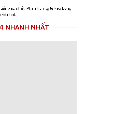
ẩn xác nhất. Phân tích tỷ lệ kèo bóng
ười chơi.
24 NHANH NHẤT
Hai dòng kèo