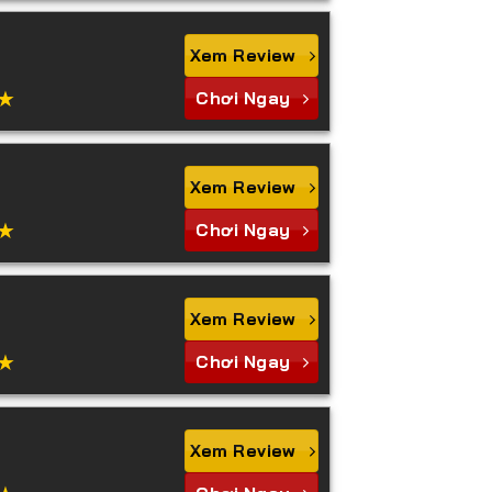
Xem Review
Chơi Ngay
Xem Review
Chơi Ngay
Xem Review
Chơi Ngay
Xem Review