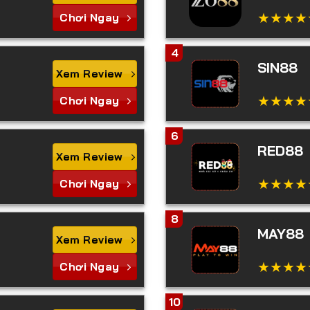
Chơi Ngay
4
SIN88
Xem Review
Chơi Ngay
6
RED88
Xem Review
Chơi Ngay
8
MAY88
Xem Review
Chơi Ngay
10