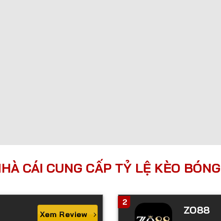
HÀ CÁI CUNG CẤP TỶ LỆ KÈO BÓNG
2
ZO88
Xem Review