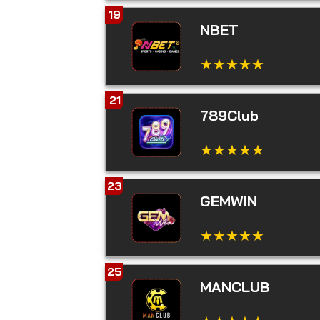
19
NBET
21
789Club
23
GEMWIN
25
MANCLUB