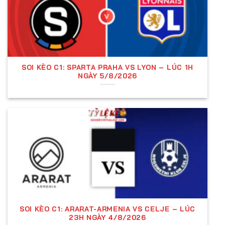
Kèo Châu Âu (1X2)
Kèo Châu Âu, hay còn gọi là
kèo 1X2
, là một trong
những loại kèo cá cược bóng đá đơn giản và phổ
biến nhất hiện nay. Loại kèo này được sử dụng rộng
SOI KÈO C1: SPARTA PRAHA VS LYON – LÚC 1H
rãi tại các nhà cái, đặc biệt là ở thị trường châu Âu.
NGÀY 5/8/2026
Khác với kèo châu Á có tỷ lệ chấp, kèo 1X2 chỉ tập
trung vào kết quả chung cuộc của trận đấu, giúp
người chơi dễ dàng đưa ra lựa chọn mà không cần
quan tâm đến cách biệt tỷ số giữa hai đội.
Trong kèo châu Âu, người chơi sẽ có
ba lựa chọn
đặt cược
, mỗi lựa chọn tương ứng với một kết quả
có thể xảy ra trong trận đấu:
1:
Đặt cược đội chủ nhà thắng. Nếu đội chủ nhà
giành chiến thắng sau 90 phút thi đấu chính
SOI KÈO C1: ARARAT-ARMENIA VS CELJE – LÚC
thức, người chơi sẽ thắng cược.
23H NGÀY 4/8/2026