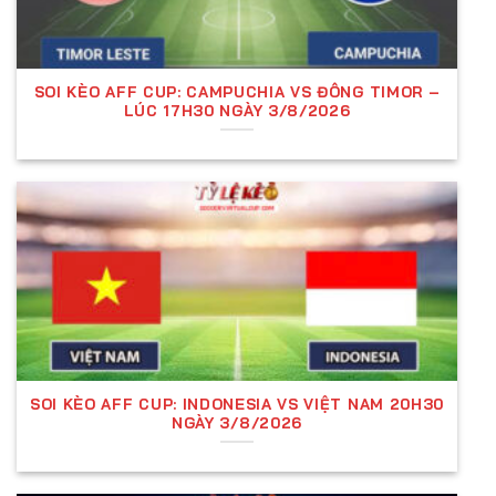
(1)
và đội chủ nhà thắng, số tiền nhận được sẽ là
100 x 2.00 = 200$
(bao gồm cả vốn).
Nếu người chơi đặt
100$ vào kết quả hòa (X)
và
trận đấu kết thúc với tỷ số hòa, số tiền thắng cược
SOI KÈO AFF CUP: CAMPUCHIA VS ĐÔNG TIMOR –
LÚC 17H30 NGÀY 3/8/2026
là
100 x 3.50 = 350$
.
Nếu người chơi đặt
100$ vào Chelsea (2)
và đội
khách giành chiến thắng, số tiền nhận được sẽ là
100 x 3.00 = 300$
.
Kèo Tài Xỉu (Over/Under)
Kèo Tài Xỉu, hay còn gọi là
kèo Over/Under (O/U)
,
là một trong những loại kèo phổ biến nhất trong cá
cược bóng đá. Không giống như kèo châu Á hay kèo
châu Âu tập trung vào kết quả thắng thua của trận
đấu, kèo Tài Xỉu chỉ quan tâm đến tổng số bàn
SOI KÈO AFF CUP: INDONESIA VS VIỆT NAM 20H30
thắng được ghi trong trận đấu, bất kể đội nào thắng
NGÀY 3/8/2026
hay thua. Đây là hình thức cá cược hấp dẫn, dễ
chơi và phù hợp với cả người mới lẫn người chơi lâu