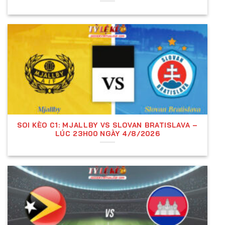
X:
Đặt cược kết quả hòa. Nếu hai đội kết thúc
trận đấu với tỷ số hòa (không phân biệt bao
nhiêu bàn), người chơi sẽ thắng cược.
2:
Đặt cược đội khách thắng. Nếu đội khách
giành chiến thắng, người chơi sẽ nhận tiền
thưởng tương ứng với tỷ lệ cược của nhà cái.
Ví Dụ Cụ Thể Về Kèo Châu Âu (1X2)
Ví dụ về trận đấu giữa Manchester United và đối thủ
SOI KÈO C1: MJALLBY VS SLOVAN BRATISLAVA –
Chelsea
, nhà cái đưa ra tỷ lệ cược 1X2 như sau:
LÚC 23H00 NGÀY 4/8/2026
1 (Manchester United thắng):
2.00
X (Hòa):
3.50
2 (Chelsea thắng):
3.00
Nếu người chơi đặt
100$ vào Manchester United