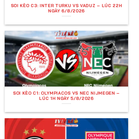
SOI KÈO C3: INTER TURKU VS VADUZ – LÚC 22H
Kèo châu Á là loại kèo phổ biến nhất, trong đó đội
NGÀY 6/8/2026
mạnh hơn (cửa trên) sẽ chấp đội yếu hơn (cửa dưới)
một số bàn thắng nhất định. Một số dạng kèo chấp
phổ biến:
Kèo đồng banh (0.0):
Hai đội ngang sức, đặt
cược đội nào thắng sẽ ăn tiền.
Kèo chấp 0.25 (¼):
Đội cửa trên chấp nhẹ, nếu
hòa thì thua nửa tiền.
Kèo chấp 0.5 (½):
Đội cửa trên thắng mới ăn
đủ, hòa hoặc thua thì mất tiền.
SOI KÈO C1: OLYMPIACOS VS NEC NIJMEGEN –
LÚC 1H NGÀY 5/8/2026
Kèo chấp 0.75 (¾):
Thắng cách biệt 2 bàn trở
lên mới ăn đủ, thắng 1 bàn ăn nửa tiền.
Kèo chấp 1 trái:
Nếu đội cửa trên thắng cách
biệt 1 bàn thì hoàn tiền, thắng từ 2 bàn trở lên
mới ăn đủ.