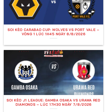
Với sự tận tâm và không ngừng đổi mới, chúng tôi
cam kết tiếp tục mang đến những trải nghiệm tốt
nhất cho người dùng, từ dữ liệu chính xác đến dịch
vụ chuyên nghiệp và thân thiện. Over.co.com
tự hào
SOI KÈO CARABAO CUP: WOLVES VS PORT VALE –
VÒNG 1 LÚC 1H45 NGÀY 8/8/2026
là địa chỉ đáng tin cậy, không thể thiếu đối với bất
kỳ ai đam mê thể thao và cá cược trực tuyến.
Tổng Quan Về Tỷ Lệ Kèo Của Nhà Cái
Tỷ Lệ Kèo Nhà Cái Là Gì?
SOI KÈO J1 LEAGUE: GAMBA OSAKA VS URAWA RED
DIAMONDS – LÚC 17H30 NGÀY 7/8/2026