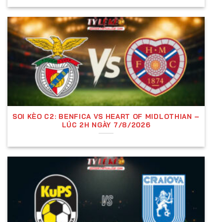
Tỷ lệ nhà cái là gì?
Tỷ lệ kèo nhà cái
là các con số do nhà cái cung
cấp, thể hiện sự đánh giá về xác suất thắng, thua
của hai đội bóng trong một trận đấu. Những con số
này được tính toán dựa trên nhiều yếu tố như
phong độ, đội hình, lịch sử đối đầu và điều kiện thi
đấu.
SOI KÈO C2: BENFICA VS HEART OF MIDLOTHIAN –
LÚC 2H NGÀY 7/8/2026
Tầm Quan Trọng Của Tỷ Lệ Kèo Trong Cá
Cược Tỷ Lệ Bóng Đá
Tỷ lệ đóng vai trò cốt lõi trong cá cược bóng đá vì
nó giúp người chơi đưa ra quyết định đặt cược một
cách hợp lý. Việc hiểu rõ tỷ lệ kèo không chỉ giúp
tăng cơ hội thắng cược mà còn hạn chế rủi ro, giúp
người chơi kiểm soát vốn hiệu quả.