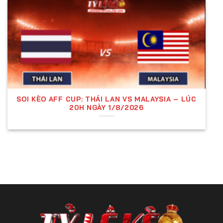
năm
Kèo Tài Xỉu (Over/Under) được nhà cái đưa ra dựa
trên số bàn thắng dự đoán trong một trận đấu.
Người chơi sẽ có hai lựa chọn:
Tài (Over):
Tổng số bàn thắng trong trận lớn
hơn mức nhà cái đưa ra.
SOI KÈO AFF CUP: THÁI LAN VS MALAYSIA – LÚC
Xỉu (Under):
Tổng số bàn thắng trong trận nhỏ
20H NGÀY 1/8/2026
hơn mức nhà cái đưa ra.
Ví dụ: Nếu nhà cái đưa ra mức
O/U 2.5
, người chơi
đặt cược như sau:
Nếu trận đấu có
3 bàn thắng trở lên
(ví dụ: 2-1,
3-0, 4-2), cược Tài thắng.
Nếu trận đấu có
dưới 3 bàn thắng
(0-0, 1-0, 1-
1), cược Xỉu thắng.