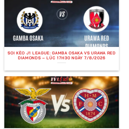
Các Loại Kèo Bóng Đá Phổ Biến
SOI KÈO J1 LEAGUE: GAMBA OSAKA VS URAWA RED
DIAMONDS – LÚC 17H30 NGÀY 7/8/2026
Các loại kèo bóng đá phổ biến hiện nay
Khi tham gia cá cược bóng đá, người chơi có thể lựa
chọn giữa nhiều loại kèo đa dạng. Mỗi loại kèo đều
có cách chơi riêng và phù hợp với từng chiến thuật
cá cược khác nhau. Dưới đây là một trong những
kèo bóng đá phổ biến hiện nay.
Kèo châu Á (kèo cược chấp, kèo handicap)