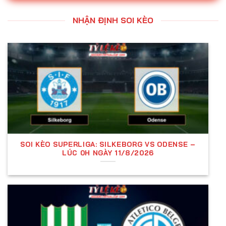
kèo châu Âu đến kèo Tài Xỉu, mỗi loại đều có cách
tính riêng và ảnh hưởng đến chiến thuật đặt cược.
NHẬN ĐỊNH SOI KÈO
Bên cạnh đó, việc nhận định kèo đúng đắn và cập
nhật tỷ lệ cá cược liên tục là yếu tố quan trọng để
tối ưu hóa lợi nhuận khi tham gia cá độ bóng đá.
Điều khiến người dùng ấn tượng khi truy cập vào
trang web của Kèo nhà cái 11sadan.net chính là sự
phong phú và chất lượng của thông tin được cung
cấp.
Uy tín và chất lượng luôn là hai tiêu chí hàng đầu
SOI KÈO SUPERLIGA: SILKEBORG VS ODENSE –
mà website
không ngừng theo đuổi. Mọi thông tin và
LÚC 0H NGÀY 11/8/2026
dịch vụ được cung cấp đều trải qua quá trình kiểm
chứng kỹ lưỡng, đảm bảo tính chính xác và độ tin
cậy cao. Chính vì vậy, Over.co.com
không chỉ nhận
được sự đánh giá cao từ cộng đồng cá cược mà
còn trở thành sự lựa chọn ưu tiên của đông đảo
người yêu thể thao trên toàn thế giới.