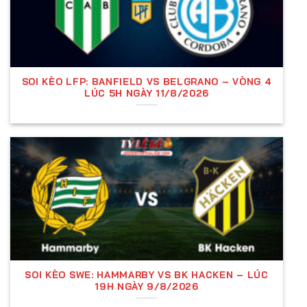
Với sự tận tâm và không ngừng đổi mới, chúng tôi
cam kết tiếp tục mang đến những trải nghiệm tốt
nhất cho người dùng, từ dữ liệu chính xác đến dịch
vụ chuyên nghiệp và thân thiện. Over.co.com
tự hào
SOI KÈO LFP: BANFIELD VS BELGRANO – VÒNG 4
LÚC 5H NGÀY 11/8/2026
là địa chỉ đáng tin cậy, không thể thiếu đối với bất
kỳ ai đam mê thể thao và cá cược trực tuyến.
Tổng Quan Về Tỷ Lệ Kèo Của Nhà Cái
Tỷ Lệ Kèo Nhà Cái Là Gì?
SOI KÈO SWE: HAMMARBY VS BK HACKEN – LÚC
19H NGÀY 9/8/2026