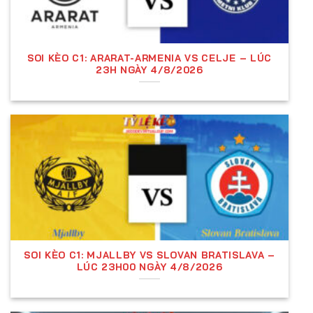
(1)
và đội chủ nhà thắng, số tiền nhận được sẽ là
100 x 2.00 = 200$
(bao gồm cả vốn).
Nếu người chơi đặt
100$ vào kết quả hòa (X)
và
trận đấu kết thúc với tỷ số hòa, số tiền thắng cược
SOI KÈO C1: ARARAT-ARMENIA VS CELJE – LÚC
23H NGÀY 4/8/2026
là
100 x 3.50 = 350$
.
Nếu người chơi đặt
100$ vào Chelsea (2)
và đội
khách giành chiến thắng, số tiền nhận được sẽ là
100 x 3.00 = 300$
.
Kèo Tài Xỉu (Over/Under)
Kèo Tài Xỉu, hay còn gọi là
kèo Over/Under (O/U)
,
là một trong những loại kèo phổ biến nhất trong cá
cược bóng đá. Không giống như kèo châu Á hay kèo
châu Âu tập trung vào kết quả thắng thua của trận
đấu, kèo Tài Xỉu chỉ quan tâm đến tổng số bàn
SOI KÈO C1: MJALLBY VS SLOVAN BRATISLAVA –
thắng được ghi trong trận đấu, bất kể đội nào thắng
LÚC 23H00 NGÀY 4/8/2026
hay thua. Đây là hình thức cá cược hấp dẫn, dễ
chơi và phù hợp với cả người mới lẫn người chơi lâu