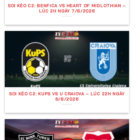
SOI KÈO C2: BENFICA VS HEART OF MIDLOTHIAN –
Kèo châu Á là loại kèo phổ biến nhất, trong đó đội
LÚC 2H NGÀY 7/8/2026
mạnh hơn (cửa trên) sẽ chấp đội yếu hơn (cửa dưới)
một số bàn thắng nhất định. Một số dạng kèo chấp
phổ biến:
Kèo đồng banh (0.0):
Hai đội ngang sức, đặt
cược đội nào thắng sẽ ăn tiền.
Kèo chấp 0.25 (¼):
Đội cửa trên chấp nhẹ, nếu
hòa thì thua nửa tiền.
Kèo chấp 0.5 (½):
Đội cửa trên thắng mới ăn
đủ, hòa hoặc thua thì mất tiền.
SOI KÈO C2: KUPS VS U CRAIOVA – LÚC 22H NGÀY
6/8/2026
Kèo chấp 0.75 (¾):
Thắng cách biệt 2 bàn trở
lên mới ăn đủ, thắng 1 bàn ăn nửa tiền.
Kèo chấp 1 trái:
Nếu đội cửa trên thắng cách
biệt 1 bàn thì hoàn tiền, thắng từ 2 bàn trở lên
mới ăn đủ.