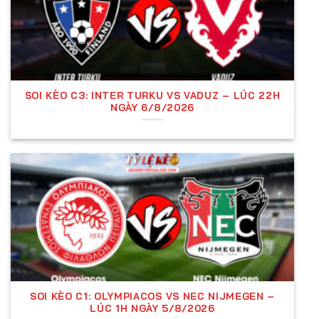
Kèo Châu Âu (1X2)
Kèo Châu Âu, hay còn gọi là
kèo 1X2
, là một trong
những loại kèo cá cược bóng đá đơn giản và phổ
biến nhất hiện nay. Loại kèo này được sử dụng rộng
SOI KÈO C3: INTER TURKU VS VADUZ – LÚC 22H
rãi tại các nhà cái, đặc biệt là ở thị trường châu Âu.
NGÀY 6/8/2026
Khác với kèo châu Á có tỷ lệ chấp, kèo 1X2 chỉ tập
trung vào kết quả chung cuộc của trận đấu, giúp
người chơi dễ dàng đưa ra lựa chọn mà không cần
quan tâm đến cách biệt tỷ số giữa hai đội.
Trong kèo châu Âu, người chơi sẽ có
ba lựa chọn
đặt cược
, mỗi lựa chọn tương ứng với một kết quả
có thể xảy ra trong trận đấu:
1:
Đặt cược đội chủ nhà thắng. Nếu đội chủ nhà
giành chiến thắng sau 90 phút thi đấu chính
SOI KÈO C1: OLYMPIACOS VS NEC NIJMEGEN –
thức, người chơi sẽ thắng cược.
LÚC 1H NGÀY 5/8/2026