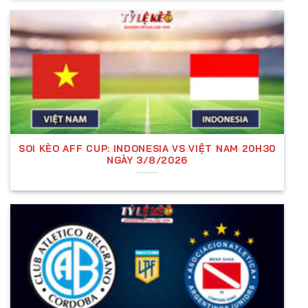
khách giành chiến thắng, số tiền nhận được sẽ là
100 x 3.00 = 300$
.
Kèo Tài Xỉu (Over/Under)
Kèo Tài Xỉu, hay còn gọi là
kèo Over/Under (O/U)
,
là một trong những loại kèo phổ biến nhất trong cá
cược bóng đá. Không giống như kèo châu Á hay kèo
châu Âu tập trung vào kết quả thắng thua của trận
đấu, kèo Tài Xỉu chỉ quan tâm đến tổng số bàn
SOI KÈO AFF CUP: INDONESIA VS VIỆT NAM 20H30
thắng được ghi trong trận đấu, bất kể đội nào thắng
NGÀY 3/8/2026
hay thua. Đây là hình thức cá cược hấp dẫn, dễ
chơi và phù hợp với cả người mới lẫn người chơi lâu
năm
Kèo Tài Xỉu (Over/Under) được nhà cái đưa ra dựa
trên số bàn thắng dự đoán trong một trận đấu.
Người chơi sẽ có hai lựa chọn: