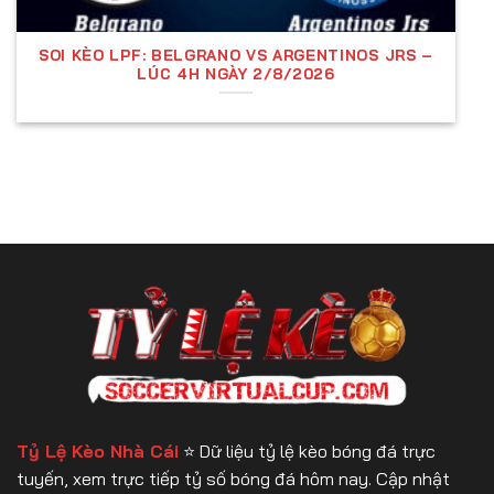
Tài (Over):
Tổng số bàn thắng trong trận lớn
hơn mức nhà cái đưa ra.
SOI KÈO LPF: BELGRANO VS ARGENTINOS JRS –
Xỉu (Under):
Tổng số bàn thắng trong trận nhỏ
LÚC 4H NGÀY 2/8/2026
hơn mức nhà cái đưa ra.
Ví dụ: Nếu nhà cái đưa ra mức
O/U 2.5
, người chơi
đặt cược như sau:
Nếu trận đấu có
3 bàn thắng trở lên
(ví dụ: 2-1,
3-0, 4-2), cược Tài thắng.
Nếu trận đấu có
dưới 3 bàn thắng
(0-0, 1-0, 1-
1), cược Xỉu thắng.
Kèo Hiệp 1
Kèo hiệp 1 (HT – Half Time) là một trong những loại
kèo phổ biến trong cá cược bóng đá, dành riêng cho
Tỷ Lệ Kèo Nhà Cái
⭐️ Dữ liệu tỷ lệ kèo bóng đá trực
45 phút thi đấu đầu tiên
của trận đấu. Không
tuyến, xem trực tiếp tỷ số bóng đá hôm nay. Cập nhật
giống như kèo cả trận, kèo hiệp 1 chỉ tính kết quả