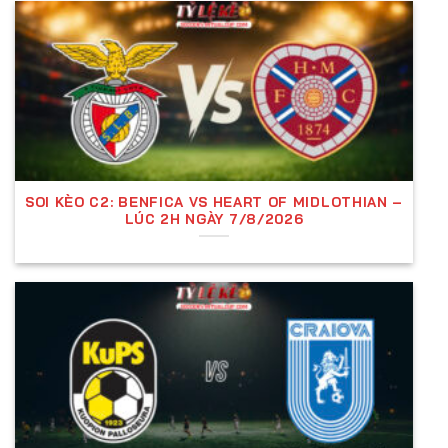
Lịch sử đối đầu.
Yếu tố sân nhà, sân khách.
Tác động từ chấn thương, thẻ phạt.
Biến động thị trường cá cược.
Sau khi tỷ lệ kèo được thiết lập, nhà cái có thể điều
SOI KÈO C2: BENFICA VS HEART OF MIDLOTHIAN –
chỉnh dựa trên biến động người chơi đặt cược,
LÚC 2H NGÀY 7/8/2026
nhằm đảm bảo lợi nhuận và cân bằng tỷ lệ cược
giữa hai bên.
Các Loại Kèo Bóng Đá Phổ Biến