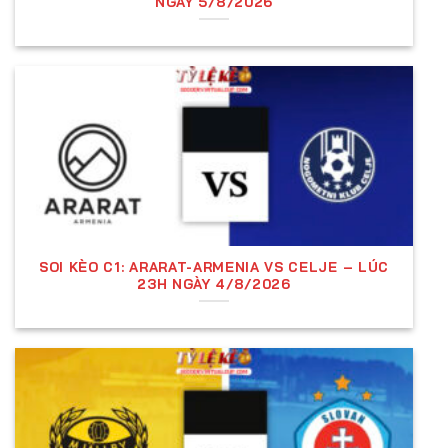
NGÀY 5/8/2026
Khác với kèo châu Á có tỷ lệ chấp, kèo 1X2 chỉ tập
trung vào kết quả chung cuộc của trận đấu, giúp
người chơi dễ dàng đưa ra lựa chọn mà không cần
quan tâm đến cách biệt tỷ số giữa hai đội.
Trong kèo châu Âu, người chơi sẽ có
ba lựa chọn
đặt cược
, mỗi lựa chọn tương ứng với một kết quả
có thể xảy ra trong trận đấu:
1:
Đặt cược đội chủ nhà thắng. Nếu đội chủ nhà
giành chiến thắng sau 90 phút thi đấu chính
SOI KÈO C1: ARARAT-ARMENIA VS CELJE – LÚC
thức, người chơi sẽ thắng cược.
23H NGÀY 4/8/2026
X:
Đặt cược kết quả hòa. Nếu hai đội kết thúc
trận đấu với tỷ số hòa (không phân biệt bao
nhiêu bàn), người chơi sẽ thắng cược.
2:
Đặt cược đội khách thắng. Nếu đội khách
giành chiến thắng, người chơi sẽ nhận tiền