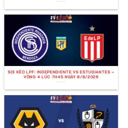
kỳ ai đam mê thể thao và cá cược trực tuyến.
Tổng Quan Về Tỷ Lệ Kèo Của Nhà Cái
Tỷ Lệ Kèo Nhà Cái Là Gì?
SOI KÈO LPF: INDEPENDIENTE VS ESTUDIANTES –
VÒNG 4 LÚC 7H45 NGÀY 8/8/2026
Tỷ lệ nhà cái là gì?
Tỷ lệ kèo nhà cái
là các con số do nhà cái cung
cấp, thể hiện sự đánh giá về xác suất thắng, thua
của hai đội bóng trong một trận đấu. Những con số