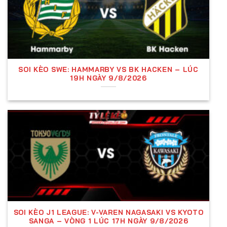
Điều khiến người dùng ấn tượng khi truy cập vào
trang web của Kèo nhà cái 11sadan.net chính là sự
phong phú và chất lượng của thông tin được cung
cấp.
Uy tín và chất lượng luôn là hai tiêu chí hàng đầu
SOI KÈO SWE: HAMMARBY VS BK HACKEN – LÚC
mà website
không ngừng theo đuổi. Mọi thông tin và
19H NGÀY 9/8/2026
dịch vụ được cung cấp đều trải qua quá trình kiểm
chứng kỹ lưỡng, đảm bảo tính chính xác và độ tin
cậy cao. Chính vì vậy, Over.co.com
không chỉ nhận
được sự đánh giá cao từ cộng đồng cá cược mà
còn trở thành sự lựa chọn ưu tiên của đông đảo
người yêu thể thao trên toàn thế giới.
Với sự tận tâm và không ngừng đổi mới, chúng tôi
cam kết tiếp tục mang đến những trải nghiệm tốt
nhất cho người dùng, từ dữ liệu chính xác đến dịch
vụ chuyên nghiệp và thân thiện. Over.co.com
tự hào
SOI KÈO J1 LEAGUE: V-VAREN NAGASAKI VS KYOTO
SANGA – VÒNG 1 LÚC 17H NGÀY 9/8/2026
là địa chỉ đáng tin cậy, không thể thiếu đối với bất