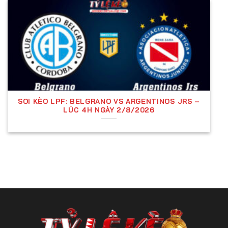
năm
Kèo Tài Xỉu (Over/Under) được nhà cái đưa ra dựa
trên số bàn thắng dự đoán trong một trận đấu.
Người chơi sẽ có hai lựa chọn:
Tài (Over):
Tổng số bàn thắng trong trận lớn
hơn mức nhà cái đưa ra.
SOI KÈO LPF: BELGRANO VS ARGENTINOS JRS –
Xỉu (Under):
Tổng số bàn thắng trong trận nhỏ
LÚC 4H NGÀY 2/8/2026
hơn mức nhà cái đưa ra.
Ví dụ: Nếu nhà cái đưa ra mức
O/U 2.5
, người chơi
đặt cược như sau:
Nếu trận đấu có
3 bàn thắng trở lên
(ví dụ: 2-1,
3-0, 4-2), cược Tài thắng.
Nếu trận đấu có
dưới 3 bàn thắng
(0-0, 1-0, 1-
1), cược Xỉu thắng.