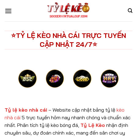
Bỏ
qua
nội
dung
⭐️TỶ LỆ KÈO NHÀ CÁI TRỰC TUYẾN
CẬP NHẬT 24/7⭐️
Tỷ lệ kèo nhà cái
– Website cập nhật bảng tỷ lệ
kèo
nhà cái
5 trực tuyến hôm nay nhanh chóng và chuẩn xác
nhất. Phân tích tỷ lệ kèo bóng đá,
Tỷ Lệ Kèo
nhận định
chuyên sâu, dự đoán chính xác, mang đến sân chơi uy