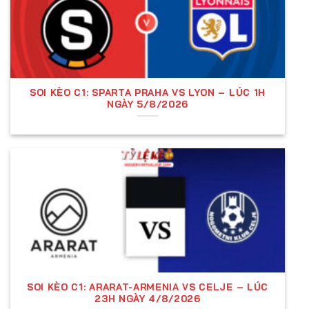
Kèo Châu Âu (1X2)
Kèo Châu Âu, hay còn gọi là
kèo 1X2
, là một trong
những loại kèo cá cược bóng đá đơn giản và phổ
biến nhất hiện nay. Loại kèo này được sử dụng rộng
SOI KÈO C1: SPARTA PRAHA VS LYON – LÚC 1H
rãi tại các nhà cái, đặc biệt là ở thị trường châu Âu.
NGÀY 5/8/2026
Khác với kèo châu Á có tỷ lệ chấp, kèo 1X2 chỉ tập
trung vào kết quả chung cuộc của trận đấu, giúp
người chơi dễ dàng đưa ra lựa chọn mà không cần
quan tâm đến cách biệt tỷ số giữa hai đội.
Trong kèo châu Âu, người chơi sẽ có
ba lựa chọn
đặt cược
, mỗi lựa chọn tương ứng với một kết quả
có thể xảy ra trong trận đấu:
1:
Đặt cược đội chủ nhà thắng. Nếu đội chủ nhà
giành chiến thắng sau 90 phút thi đấu chính
SOI KÈO C1: ARARAT-ARMENIA VS CELJE – LÚC
thức, người chơi sẽ thắng cược.
23H NGÀY 4/8/2026