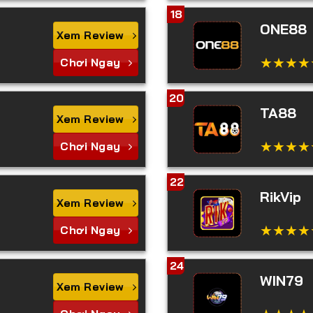
18
ONE88
Xem Review
Chơi Ngay
20
TA88
Xem Review
Chơi Ngay
22
RikVip
Xem Review
Chơi Ngay
24
WIN79
Xem Review