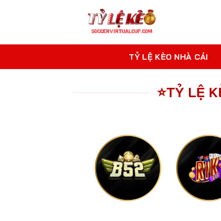
Bỏ
qua
nội
dung
TỶ LỆ KÈO NHÀ CÁI
⭐️TỶ LỆ 