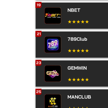
19
NBET
21
789Club
23
GEMWIN
25
MANCLUB