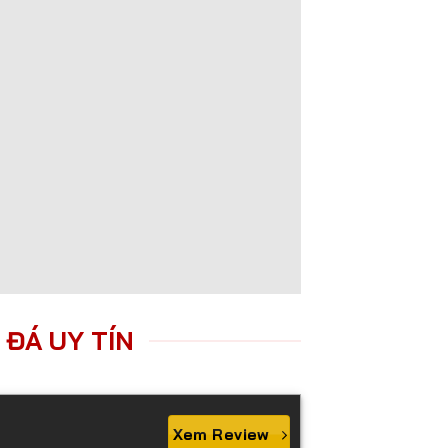
 ĐÁ UY TÍN
Xem Review