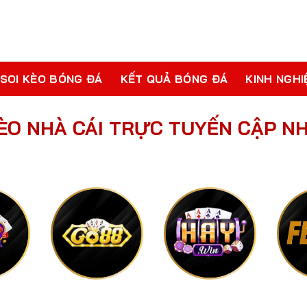
SOI KÈO BÓNG ĐÁ
KẾT QUẢ BÓNG ĐÁ
KINH NGHI
KÈO NHÀ CÁI TRỰC TUYẾN CẬP NH