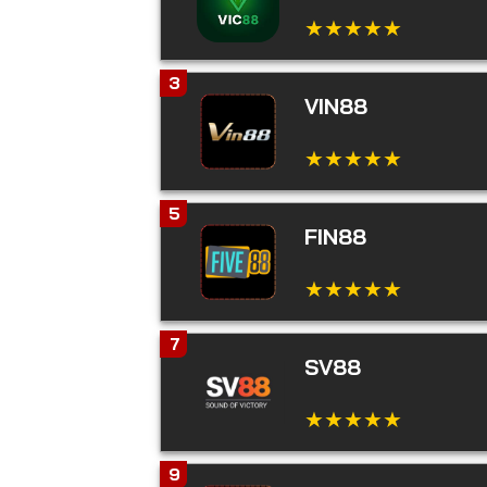
3
VIN88
5
FIN88
7
SV88
9