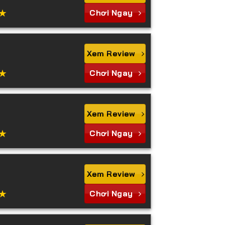
Chơi Ngay
Xem Review
Chơi Ngay
Xem Review
Chơi Ngay
Xem Review
Chơi Ngay