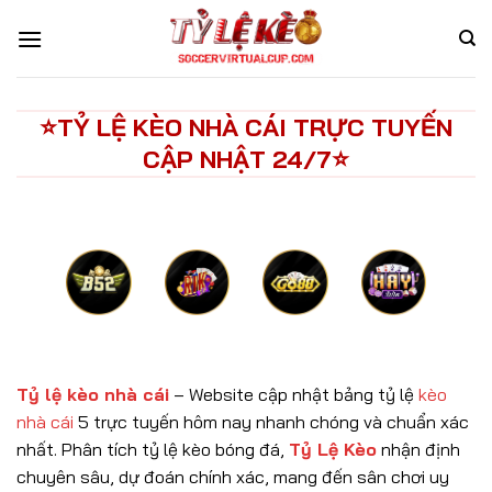
Bỏ
qua
nội
dung
⭐️TỶ LỆ KÈO NHÀ CÁI TRỰC TUYẾN
CẬP NHẬT 24/7⭐️
Tỷ lệ kèo nhà cái
– Website cập nhật bảng tỷ lệ
kèo
nhà cái
5 trực tuyến hôm nay nhanh chóng và chuẩn xác
nhất. Phân tích tỷ lệ kèo bóng đá,
Tỷ Lệ Kèo
nhận định
chuyên sâu, dự đoán chính xác, mang đến sân chơi uy