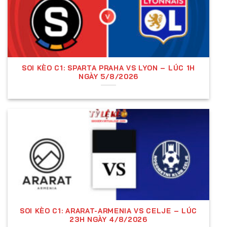
Kèo Châu Âu (1X2)
Kèo Châu Âu, hay còn gọi là
kèo 1X2
, là một trong
những loại kèo cá cược bóng đá đơn giản và phổ
biến nhất hiện nay. Loại kèo này được sử dụng rộng
SOI KÈO C1: SPARTA PRAHA VS LYON – LÚC 1H
rãi tại các nhà cái, đặc biệt là ở thị trường châu Âu.
NGÀY 5/8/2026
Khác với kèo châu Á có tỷ lệ chấp, kèo 1X2 chỉ tập
trung vào kết quả chung cuộc của trận đấu, giúp
người chơi dễ dàng đưa ra lựa chọn mà không cần
quan tâm đến cách biệt tỷ số giữa hai đội.
Trong kèo châu Âu, người chơi sẽ có
ba lựa chọn
đặt cược
, mỗi lựa chọn tương ứng với một kết quả
có thể xảy ra trong trận đấu:
1:
Đặt cược đội chủ nhà thắng. Nếu đội chủ nhà
giành chiến thắng sau 90 phút thi đấu chính
SOI KÈO C1: ARARAT-ARMENIA VS CELJE – LÚC
thức, người chơi sẽ thắng cược.
23H NGÀY 4/8/2026