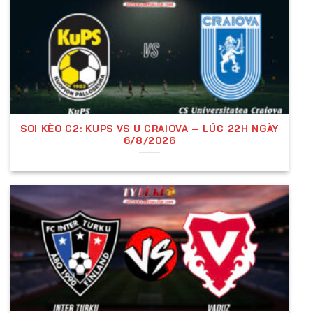
Các Loại Kèo Bóng Đá Phổ Biến
SOI KÈO C2: KUPS VS U CRAIOVA – LÚC 22H NGÀY
6/8/2026
Các loại kèo bóng đá phổ biến hiện nay
Khi tham gia cá cược bóng đá, người chơi có thể lựa
chọn giữa nhiều loại kèo đa dạng. Mỗi loại kèo đều
có cách chơi riêng và phù hợp với từng chiến thuật
cá cược khác nhau. Dưới đây là một trong những
kèo bóng đá phổ biến hiện nay.
Kèo châu Á (kèo cược chấp, kèo handicap)