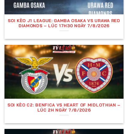
Cách Các Nhà Cái Thiết Lập Kèo
Các nhà cái sử dụng đội ngũ chuyên gia phân tích
SOI KÈO J1 LEAGUE: GAMBA OSAKA VS URAWA RED
dữ liệu bóng đá để đưa ra tỷ lệ kèo. Họ xem xét các
DIAMONDS – LÚC 17H30 NGÀY 7/8/2026
yếu tố như:
Tình hình thi đấu và lực lượng của hai đội
Lịch sử đối đầu.
Yếu tố sân nhà, sân khách.
Tác động từ chấn thương, thẻ phạt.
Biến động thị trường cá cược.
Sau khi tỷ lệ kèo được thiết lập, nhà cái có thể điều
SOI KÈO C2: BENFICA VS HEART OF MIDLOTHIAN –
chỉnh dựa trên biến động người chơi đặt cược,
LÚC 2H NGÀY 7/8/2026
nhằm đảm bảo lợi nhuận và cân bằng tỷ lệ cược
giữa hai bên.