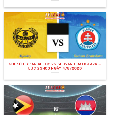
X:
Đặt cược kết quả hòa. Nếu hai đội kết thúc
trận đấu với tỷ số hòa (không phân biệt bao
nhiêu bàn), người chơi sẽ thắng cược.
2:
Đặt cược đội khách thắng. Nếu đội khách
giành chiến thắng, người chơi sẽ nhận tiền
thưởng tương ứng với tỷ lệ cược của nhà cái.
Ví Dụ Cụ Thể Về Kèo Châu Âu (1X2)
Ví dụ về trận đấu giữa Manchester United và đối thủ
SOI KÈO C1: MJALLBY VS SLOVAN BRATISLAVA –
Chelsea
, nhà cái đưa ra tỷ lệ cược 1X2 như sau:
LÚC 23H00 NGÀY 4/8/2026
1 (Manchester United thắng):
2.00
X (Hòa):
3.50
2 (Chelsea thắng):
3.00
Nếu người chơi đặt
100$ vào Manchester United