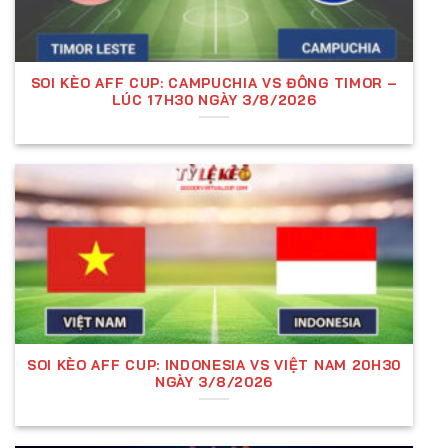
(1)
và đội chủ nhà thắng, số tiền nhận được sẽ là
100 x 2.00 = 200$
(bao gồm cả vốn).
Nếu người chơi đặt
100$ vào kết quả hòa (X)
và
trận đấu kết thúc với tỷ số hòa, số tiền thắng cược
SOI KÈO AFF CUP: CAMPUCHIA VS ĐÔNG TIMOR –
LÚC 17H30 NGÀY 3/8/2026
là
100 x 3.50 = 350$
.
Nếu người chơi đặt
100$ vào Chelsea (2)
và đội
khách giành chiến thắng, số tiền nhận được sẽ là
100 x 3.00 = 300$
.
Kèo Tài Xỉu (Over/Under)
Kèo Tài Xỉu, hay còn gọi là
kèo Over/Under (O/U)
,
là một trong những loại kèo phổ biến nhất trong cá
cược bóng đá. Không giống như kèo châu Á hay kèo
châu Âu tập trung vào kết quả thắng thua của trận
đấu, kèo Tài Xỉu chỉ quan tâm đến tổng số bàn
SOI KÈO AFF CUP: INDONESIA VS VIỆT NAM 20H30
thắng được ghi trong trận đấu, bất kể đội nào thắng
NGÀY 3/8/2026
hay thua. Đây là hình thức cá cược hấp dẫn, dễ
chơi và phù hợp với cả người mới lẫn người chơi lâu