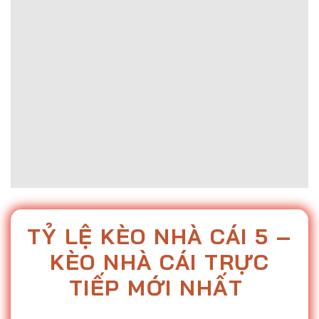
TỶ
LỆ KÈO NHÀ CÁI 5 –
KÈO NHÀ CÁI TRỰC
TIẾP MỚI NHẤT