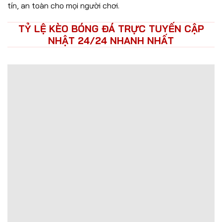
tín, an toàn cho mọi người chơi.
TỶ LỆ KÈO BÓNG ĐÁ TRỰC TUYẾN CẬP
NHẬT 24/24 NHANH NHẤT
Trận Hot
Tất cả giải đấu
TL Malaysia
Vin88
Kèo TT
Xem bóng
Hôm nay
Ngày mai
09/08