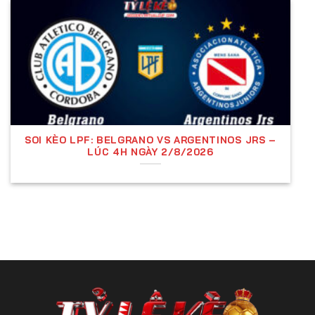
năm
Kèo Tài Xỉu (Over/Under) được nhà cái đưa ra dựa
trên số bàn thắng dự đoán trong một trận đấu.
Người chơi sẽ có hai lựa chọn:
Tài (Over):
Tổng số bàn thắng trong trận lớn
hơn mức nhà cái đưa ra.
SOI KÈO LPF: BELGRANO VS ARGENTINOS JRS –
Xỉu (Under):
Tổng số bàn thắng trong trận nhỏ
LÚC 4H NGÀY 2/8/2026
hơn mức nhà cái đưa ra.
Ví dụ: Nếu nhà cái đưa ra mức
O/U 2.5
, người chơi
đặt cược như sau:
Nếu trận đấu có
3 bàn thắng trở lên
(ví dụ: 2-1,
3-0, 4-2), cược Tài thắng.
Nếu trận đấu có
dưới 3 bàn thắng
(0-0, 1-0, 1-
1), cược Xỉu thắng.