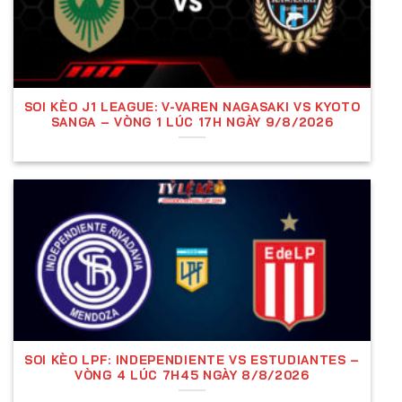
Với sự tận tâm và không ngừng đổi mới, chúng tôi
cam kết tiếp tục mang đến những trải nghiệm tốt
nhất cho người dùng, từ dữ liệu chính xác đến dịch
vụ chuyên nghiệp và thân thiện. Over.co.com
tự hào
SOI KÈO J1 LEAGUE: V-VAREN NAGASAKI VS KYOTO
SANGA – VÒNG 1 LÚC 17H NGÀY 9/8/2026
là địa chỉ đáng tin cậy, không thể thiếu đối với bất
kỳ ai đam mê thể thao và cá cược trực tuyến.
Tổng Quan Về Tỷ Lệ Kèo Của Nhà Cái
Tỷ Lệ Kèo Nhà Cái Là Gì?
SOI KÈO LPF: INDEPENDIENTE VS ESTUDIANTES –
VÒNG 4 LÚC 7H45 NGÀY 8/8/2026