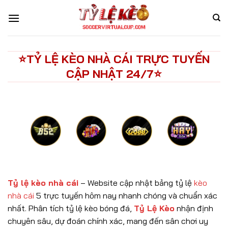
Bỏ
qua
nội
dung
⭐️TỶ LỆ KÈO NHÀ CÁI TRỰC TUYẾN
CẬP NHẬT 24/7⭐️
Tỷ lệ kèo nhà cái
– Website cập nhật bảng tỷ lệ
kèo
nhà cái
5 trực tuyến hôm nay nhanh chóng và chuẩn xác
nhất. Phân tích tỷ lệ kèo bóng đá,
Tỷ Lệ Kèo
nhận định
chuyên sâu, dự đoán chính xác, mang đến sân chơi uy