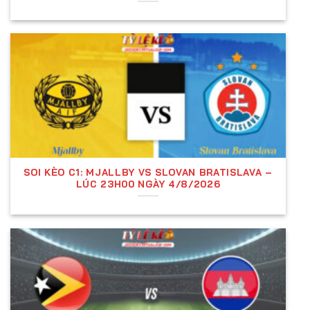
X:
Đặt cược kết quả hòa. Nếu hai đội kết thúc
trận đấu với tỷ số hòa (không phân biệt bao
nhiêu bàn), người chơi sẽ thắng cược.
2:
Đặt cược đội khách thắng. Nếu đội khách
giành chiến thắng, người chơi sẽ nhận tiền
thưởng tương ứng với tỷ lệ cược của nhà cái.
Ví Dụ Cụ Thể Về Kèo Châu Âu (1X2)
Ví dụ về trận đấu giữa Manchester United và đối thủ
SOI KÈO C1: MJALLBY VS SLOVAN BRATISLAVA –
Chelsea
, nhà cái đưa ra tỷ lệ cược 1X2 như sau:
LÚC 23H00 NGÀY 4/8/2026
1 (Manchester United thắng):
2.00
X (Hòa):
3.50
2 (Chelsea thắng):
3.00
Nếu người chơi đặt
100$ vào Manchester United