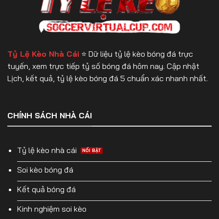
Kèo Hiệp 1
Kèo hiệp 1 (HT – Half Time) là một trong những loại
kèo phổ biến trong cá cược bóng đá, dành riêng cho
Tỷ Lệ Kèo Nhà Cái
⭐️ Dữ liệu tỷ lệ kèo bóng đá trực
45 phút thi đấu đầu tiên
của trận đấu. Không
tuyến, xem trực tiếp tỷ số bóng đá hôm nay. Cập nhật
giống như kèo cả trận, kèo hiệp 1 chỉ tính kết quả
Lịch, kết quả, tỷ lệ kèo bóng đá 5 chuẩn xác nhanh nhất.
trong hiệp đầu, giúp người chơi có thể tham gia đặt
cược với thời gian ngắn hơn, giảm rủi ro và linh hoạt
hơn trong chiến lược cá cược.
CHÍNH SÁCH NHÀ CÁI
Kèo hiệp 1 được nhà cái đưa ra dựa trên diễn biến dự
đoán trong 45 phút đầu tiên của trận đấu. Người
Tỷ lệ kèo nhà cái
tham gia cá cược có thể lựa chọn nhiều hình thức
kèo khác nhau như:
Soi kèo bóng đá
Kèo châu Âu hiệp 1 (1X2 HT)
– Dự đoán đội
Kết quả bóng đá
thắng trong hiệp 1.
Kinh nghiệm soi kèo
Kèo châu Á hiệp 1 (Handicap HT)
– Cược đội