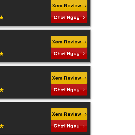
Xem Review
Chơi Ngay
Xem Review
Chơi Ngay
Xem Review
Chơi Ngay
Xem Review
Chơi Ngay