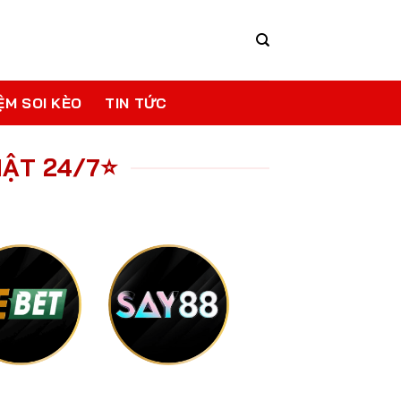
ỆM SOI KÈO
TIN TỨC
ẬT 24/7⭐️