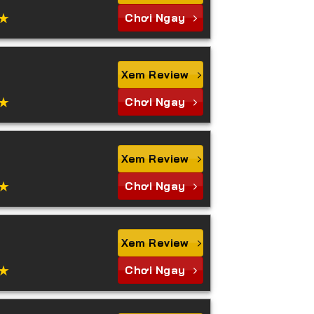
Chơi Ngay
Xem Review
Chơi Ngay
Xem Review
Chơi Ngay
Xem Review
Chơi Ngay