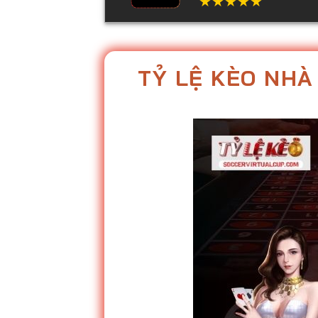
TỶ
LỆ KÈO NHÀ 