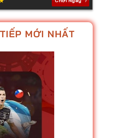
Chơi Ngay
 TIẾP MỚI NHẤT