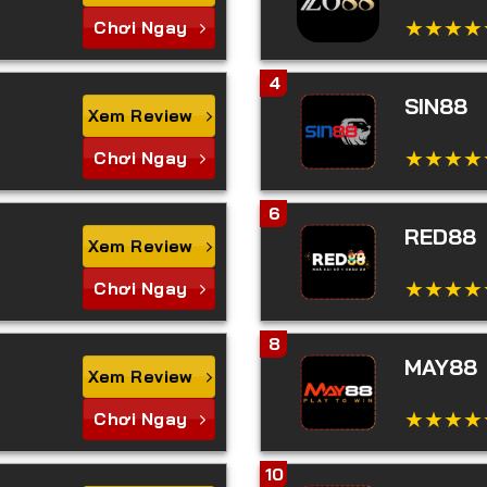
Chơi Ngay
4
SIN88
Xem Review
Chơi Ngay
6
RED88
Xem Review
Chơi Ngay
8
MAY88
Xem Review
Chơi Ngay
10