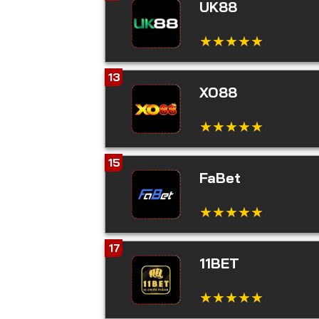
UK88
13
XO88
15
FaBet
17
11BET