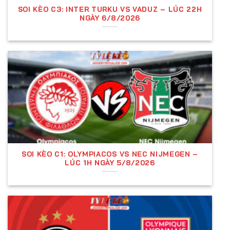
SOI KÈO C3: INTER TURKU VS VADUZ – LÚC 22H
Kèo châu Á là loại kèo phổ biến nhất, trong đó đội
NGÀY 6/8/2026
mạnh hơn (cửa trên) sẽ chấp đội yếu hơn (cửa dưới)
một số bàn thắng nhất định. Một số dạng kèo chấp
phổ biến:
Kèo đồng banh (0.0):
Hai đội ngang sức, đặt
cược đội nào thắng sẽ ăn tiền.
Kèo chấp 0.25 (¼):
Đội cửa trên chấp nhẹ, nếu
hòa thì thua nửa tiền.
Kèo chấp 0.5 (½):
Đội cửa trên thắng mới ăn
đủ, hòa hoặc thua thì mất tiền.
SOI KÈO C1: OLYMPIACOS VS NEC NIJMEGEN –
LÚC 1H NGÀY 5/8/2026
Kèo chấp 0.75 (¾):
Thắng cách biệt 2 bàn trở
lên mới ăn đủ, thắng 1 bàn ăn nửa tiền.
Kèo chấp 1 trái:
Nếu đội cửa trên thắng cách
biệt 1 bàn thì hoàn tiền, thắng từ 2 bàn trở lên
mới ăn đủ.