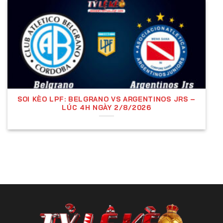
năm
Kèo Tài Xỉu (Over/Under) được nhà cái đưa ra dựa
trên số bàn thắng dự đoán trong một trận đấu.
Người chơi sẽ có hai lựa chọn:
Tài (Over):
Tổng số bàn thắng trong trận lớn
hơn mức nhà cái đưa ra.
SOI KÈO LPF: BELGRANO VS ARGENTINOS JRS –
Xỉu (Under):
Tổng số bàn thắng trong trận nhỏ
LÚC 4H NGÀY 2/8/2026
hơn mức nhà cái đưa ra.
Ví dụ: Nếu nhà cái đưa ra mức
O/U 2.5
, người chơi
đặt cược như sau:
Nếu trận đấu có
3 bàn thắng trở lên
(ví dụ: 2-1,
3-0, 4-2), cược Tài thắng.
Nếu trận đấu có
dưới 3 bàn thắng
(0-0, 1-0, 1-
1), cược Xỉu thắng.