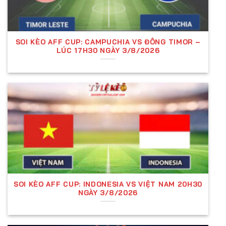
(1)
và đội chủ nhà thắng, số tiền nhận được sẽ là
100 x 2.00 = 200$
(bao gồm cả vốn).
Nếu người chơi đặt
100$ vào kết quả hòa (X)
và
trận đấu kết thúc với tỷ số hòa, số tiền thắng cược
SOI KÈO AFF CUP: CAMPUCHIA VS ĐÔNG TIMOR –
LÚC 17H30 NGÀY 3/8/2026
là
100 x 3.50 = 350$
.
Nếu người chơi đặt
100$ vào Chelsea (2)
và đội
khách giành chiến thắng, số tiền nhận được sẽ là
100 x 3.00 = 300$
.
Kèo Tài Xỉu (Over/Under)
Kèo Tài Xỉu, hay còn gọi là
kèo Over/Under (O/U)
,
là một trong những loại kèo phổ biến nhất trong cá
cược bóng đá. Không giống như kèo châu Á hay kèo
châu Âu tập trung vào kết quả thắng thua của trận
đấu, kèo Tài Xỉu chỉ quan tâm đến tổng số bàn
SOI KÈO AFF CUP: INDONESIA VS VIỆT NAM 20H30
thắng được ghi trong trận đấu, bất kể đội nào thắng
NGÀY 3/8/2026
hay thua. Đây là hình thức cá cược hấp dẫn, dễ
chơi và phù hợp với cả người mới lẫn người chơi lâu