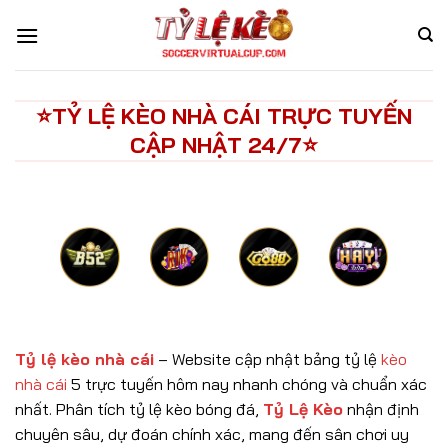
Bỏ
qua
nội
dung
⭐️TỶ LỆ KÈO NHÀ CÁI TRỰC TUYẾN
CẬP NHẬT 24/7⭐️
Tỷ lệ kèo nhà cái
– Website cập nhật bảng tỷ lệ
kèo
nhà cái
5 trực tuyến hôm nay nhanh chóng và chuẩn xác
nhất. Phân tích tỷ lệ kèo bóng đá,
Tỷ Lệ Kèo
nhận định
chuyên sâu, dự đoán chính xác, mang đến sân chơi uy