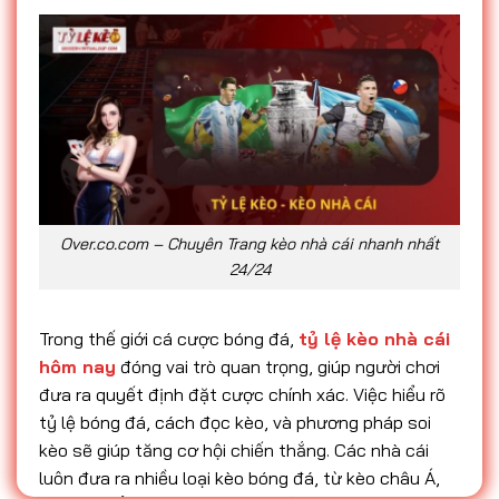
Over.co.com – Chuyên Trang kèo nhà cái nhanh nhất
24/24
Trong thế giới cá cược bóng đá,
tỷ lệ kèo nhà cái
hôm nay
đóng vai trò quan trọng, giúp người chơi
đưa ra quyết định đặt cược chính xác. Việc hiểu rõ
tỷ lệ bóng đá, cách đọc kèo, và phương pháp soi
kèo sẽ giúp tăng cơ hội chiến thắng. Các nhà cái
luôn đưa ra nhiều loại kèo bóng đá, từ kèo châu Á,