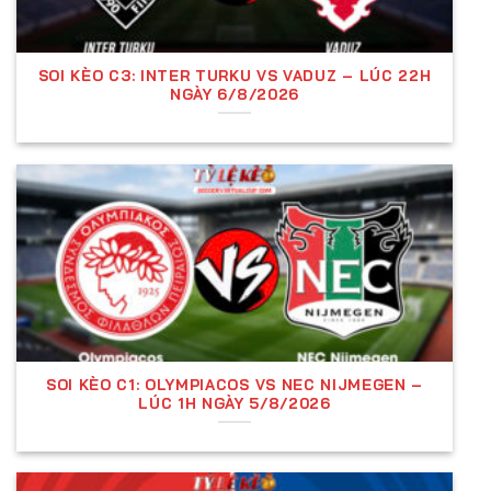
Cách Các Nhà Cái Thiết Lập Kèo
Các nhà cái sử dụng đội ngũ chuyên gia phân tích
SOI KÈO C3: INTER TURKU VS VADUZ – LÚC 22H
dữ liệu bóng đá để đưa ra tỷ lệ kèo. Họ xem xét các
NGÀY 6/8/2026
yếu tố như:
Tình hình thi đấu và lực lượng của hai đội
Lịch sử đối đầu.
Yếu tố sân nhà, sân khách.
Tác động từ chấn thương, thẻ phạt.
Biến động thị trường cá cược.
Sau khi tỷ lệ kèo được thiết lập, nhà cái có thể điều
SOI KÈO C1: OLYMPIACOS VS NEC NIJMEGEN –
chỉnh dựa trên biến động người chơi đặt cược,
LÚC 1H NGÀY 5/8/2026
nhằm đảm bảo lợi nhuận và cân bằng tỷ lệ cược
giữa hai bên.