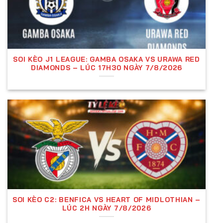
Với sự tận tâm và không ngừng đổi mới, chúng tôi
cam kết tiếp tục mang đến những trải nghiệm tốt
nhất cho người dùng, từ dữ liệu chính xác đến dịch
vụ chuyên nghiệp và thân thiện. Over.co.com
tự hào
SOI KÈO J1 LEAGUE: GAMBA OSAKA VS URAWA RED
DIAMONDS – LÚC 17H30 NGÀY 7/8/2026
là địa chỉ đáng tin cậy, không thể thiếu đối với bất
kỳ ai đam mê thể thao và cá cược trực tuyến.
Tổng Quan Về Tỷ Lệ Kèo Của Nhà Cái
Tỷ Lệ Kèo Nhà Cái Là Gì?
SOI KÈO C2: BENFICA VS HEART OF MIDLOTHIAN –
LÚC 2H NGÀY 7/8/2026