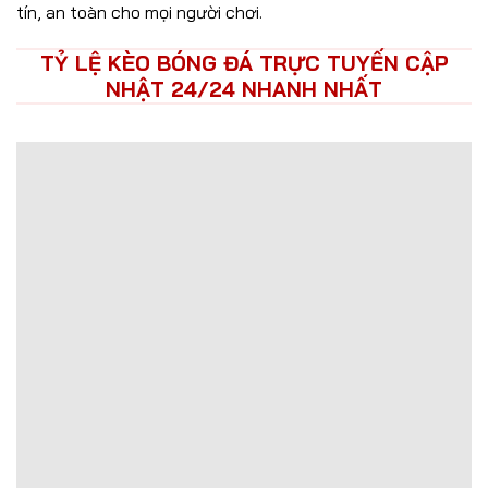
tín, an toàn cho mọi người chơi.
TỶ LỆ KÈO BÓNG ĐÁ TRỰC TUYẾN CẬP
NHẬT 24/24 NHANH NHẤT
Trận Hot
Tất cả giải đấu
TL Malaysia
Five88
Kèo TT
Xem bóng
Hôm nay
Ngày mai
08/08