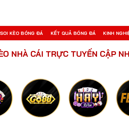
SOI KÈO BÓNG ĐÁ
KẾT QUẢ BÓNG ĐÁ
KINH NGHI
KÈO NHÀ CÁI TRỰC TUYẾN CẬP NH