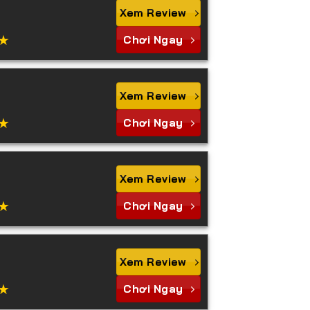
Xem Review
Chơi Ngay
Xem Review
Chơi Ngay
Xem Review
Chơi Ngay
Xem Review
Chơi Ngay