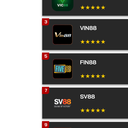
3
VIN88
5
FIN88
7
SV88
9