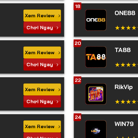
18
ONE88
Xem Review
Chơi Ngay
20
TA88
Xem Review
Chơi Ngay
22
RikVip
Xem Review
Chơi Ngay
24
WIN79
Xem Review