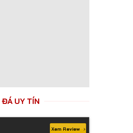
 ĐÁ UY TÍN
Xem Review