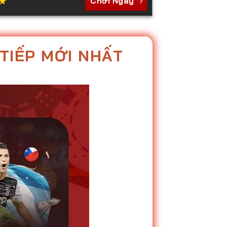
Chơi Ngay
 TIẾP MỚI NHẤT