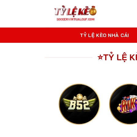
Bỏ
qua
nội
dung
TỶ LỆ KÈO NHÀ CÁI
⭐️TỶ LỆ 