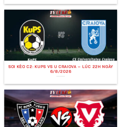
Tỷ lệ nhà cái là gì?
Tỷ lệ kèo nhà cái
là các con số do nhà cái cung
cấp, thể hiện sự đánh giá về xác suất thắng, thua
của hai đội bóng trong một trận đấu. Những con số
này được tính toán dựa trên nhiều yếu tố như
phong độ, đội hình, lịch sử đối đầu và điều kiện thi
đấu.
SOI KÈO C2: KUPS VS U CRAIOVA – LÚC 22H NGÀY
6/8/2026
Tầm Quan Trọng Của Tỷ Lệ Kèo Trong Cá
Cược Tỷ Lệ Bóng Đá
Tỷ lệ đóng vai trò cốt lõi trong cá cược bóng đá vì
nó giúp người chơi đưa ra quyết định đặt cược một
cách hợp lý. Việc hiểu rõ tỷ lệ kèo không chỉ giúp
tăng cơ hội thắng cược mà còn hạn chế rủi ro, giúp
người chơi kiểm soát vốn hiệu quả.