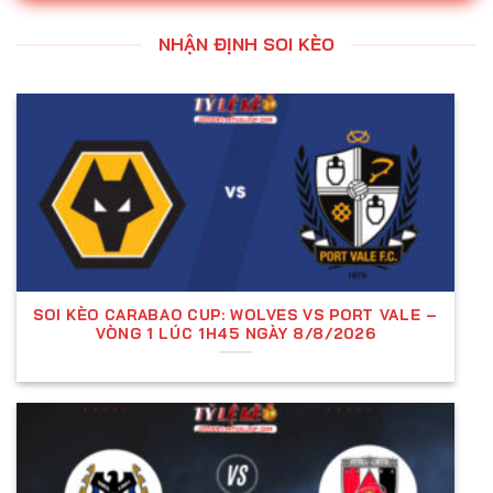
kèo châu Âu đến kèo Tài Xỉu, mỗi loại đều có cách
tính riêng và ảnh hưởng đến chiến thuật đặt cược.
NHẬN ĐỊNH SOI KÈO
Bên cạnh đó, việc nhận định kèo đúng đắn và cập
nhật tỷ lệ cá cược liên tục là yếu tố quan trọng để
tối ưu hóa lợi nhuận khi tham gia cá độ bóng đá.
Điều khiến người dùng ấn tượng khi truy cập vào
trang web của Kèo nhà cái 11sadan.net chính là sự
phong phú và chất lượng của thông tin được cung
cấp.
Uy tín và chất lượng luôn là hai tiêu chí hàng đầu
SOI KÈO CARABAO CUP: WOLVES VS PORT VALE –
mà website
không ngừng theo đuổi. Mọi thông tin và
VÒNG 1 LÚC 1H45 NGÀY 8/8/2026
dịch vụ được cung cấp đều trải qua quá trình kiểm
chứng kỹ lưỡng, đảm bảo tính chính xác và độ tin
cậy cao. Chính vì vậy, Over.co.com
không chỉ nhận
được sự đánh giá cao từ cộng đồng cá cược mà
còn trở thành sự lựa chọn ưu tiên của đông đảo
người yêu thể thao trên toàn thế giới.