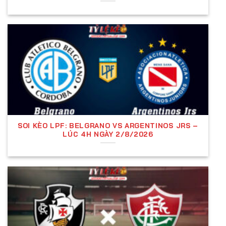
X:
Đặt cược kết quả hòa. Nếu hai đội kết thúc
trận đấu với tỷ số hòa (không phân biệt bao
nhiêu bàn), người chơi sẽ thắng cược.
2:
Đặt cược đội khách thắng. Nếu đội khách
giành chiến thắng, người chơi sẽ nhận tiền
thưởng tương ứng với tỷ lệ cược của nhà cái.
Ví Dụ Cụ Thể Về Kèo Châu Âu (1X2)
Ví dụ về trận đấu giữa Manchester United và đối thủ
SOI KÈO LPF: BELGRANO VS ARGENTINOS JRS –
Chelsea
, nhà cái đưa ra tỷ lệ cược 1X2 như sau:
LÚC 4H NGÀY 2/8/2026
1 (Manchester United thắng):
2.00
X (Hòa):
3.50
2 (Chelsea thắng):
3.00
Nếu người chơi đặt
100$ vào Manchester United