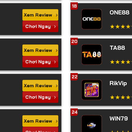
18
ONE88
Xem Review
Chơi Ngay
20
TA88
Xem Review
Chơi Ngay
22
RikVip
Xem Review
Chơi Ngay
24
WIN79
Xem Review