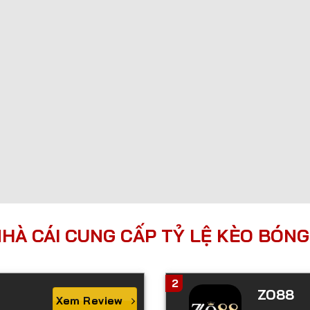
HÀ CÁI CUNG CẤP TỶ LỆ KÈO BÓNG
2
ZO88
Xem Review