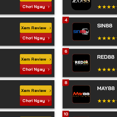
Chơi Ngay
4
SIN88
Xem Review
Chơi Ngay
6
RED88
Xem Review
Chơi Ngay
8
MAY88
Xem Review
Chơi Ngay
10