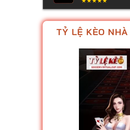
TỶ
LỆ KÈO NHÀ 