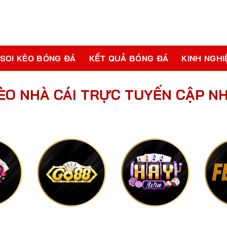
SOI KÈO BÓNG ĐÁ
KẾT QUẢ BÓNG ĐÁ
KINH NGHI
KÈO NHÀ CÁI TRỰC TUYẾN CẬP NH