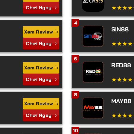
Chơi Ngay
4
SIN88
Xem Review
Chơi Ngay
6
RED88
Xem Review
Chơi Ngay
8
MAY88
Xem Review
Chơi Ngay
10