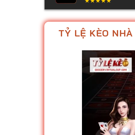
TỶ
LỆ KÈO NHÀ 