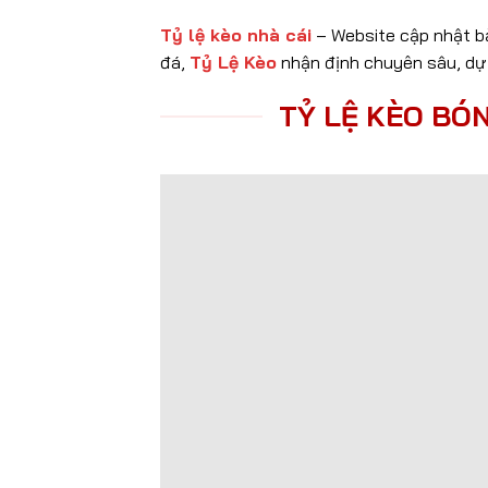
Tỷ lệ kèo nhà cái
– Website cập nhật b
đá,
Tỷ Lệ Kèo
nhận định chuyên sâu, dự 
TỶ LỆ KÈO BÓ
BÓNG ĐÁ
Ẩn
0
trận
[Hiển thị tất cả]
Kèo trực tuyến
Xem bóng
Hôm nay
Trận Hot
Tất cả giải đấu