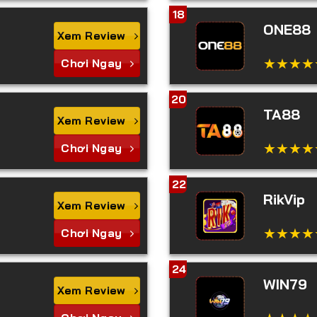
18
ONE88
Xem Review
Chơi Ngay
20
TA88
Xem Review
Chơi Ngay
22
RikVip
Xem Review
Chơi Ngay
24
WIN79
Xem Review