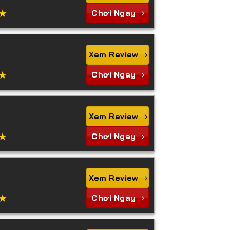
Chơi Ngay
Xem Review
Chơi Ngay
Xem Review
Chơi Ngay
Xem Review
Chơi Ngay