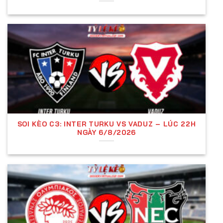
X:
Đặt cược kết quả hòa. Nếu hai đội kết thúc
trận đấu với tỷ số hòa (không phân biệt bao
nhiêu bàn), người chơi sẽ thắng cược.
2:
Đặt cược đội khách thắng. Nếu đội khách
giành chiến thắng, người chơi sẽ nhận tiền
thưởng tương ứng với tỷ lệ cược của nhà cái.
Ví Dụ Cụ Thể Về Kèo Châu Âu (1X2)
Ví dụ về trận đấu giữa Manchester United và đối thủ
SOI KÈO C3: INTER TURKU VS VADUZ – LÚC 22H
Chelsea
, nhà cái đưa ra tỷ lệ cược 1X2 như sau:
NGÀY 6/8/2026
1 (Manchester United thắng):
2.00
X (Hòa):
3.50
2 (Chelsea thắng):
3.00
Nếu người chơi đặt
100$ vào Manchester United