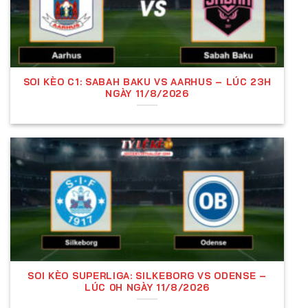
Với sự tận tâm và không ngừng đổi mới, chúng tôi
cam kết tiếp tục mang đến những trải nghiệm tốt
nhất cho người dùng, từ dữ liệu chính xác đến dịch
vụ chuyên nghiệp và thân thiện. Over.co.com
tự hào
SOI KÈO C1: SABAH BAKU VS AARHUS – LÚC 23H
NGÀY 11/8/2026
là địa chỉ đáng tin cậy, không thể thiếu đối với bất
kỳ ai đam mê thể thao và cá cược trực tuyến.
Tổng Quan Về Tỷ Lệ Kèo Của Nhà Cái
Tỷ Lệ Kèo Nhà Cái Là Gì?
SOI KÈO SUPERLIGA: SILKEBORG VS ODENSE –
LÚC 0H NGÀY 11/8/2026