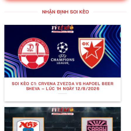
kèo châu Âu đến kèo Tài Xỉu, mỗi loại đều có cách
tính riêng và ảnh hưởng đến chiến thuật đặt cược.
NHẬN ĐỊNH SOI KÈO
Bên cạnh đó, việc nhận định kèo đúng đắn và cập
nhật tỷ lệ cá cược liên tục là yếu tố quan trọng để
tối ưu hóa lợi nhuận khi tham gia cá độ bóng đá.
Điều khiến người dùng ấn tượng khi truy cập vào
trang web của Kèo nhà cái 11sadan.net chính là sự
phong phú và chất lượng của thông tin được cung
cấp.
Uy tín và chất lượng luôn là hai tiêu chí hàng đầu
SOI KÈO C1: CRVENA ZVEZDA VS HAPOEL BEER
mà website
không ngừng theo đuổi. Mọi thông tin và
SHEVA – LÚC 1H NGÀY 12/8/2026
dịch vụ được cung cấp đều trải qua quá trình kiểm
chứng kỹ lưỡng, đảm bảo tính chính xác và độ tin
cậy cao. Chính vì vậy, Over.co.com
không chỉ nhận
được sự đánh giá cao từ cộng đồng cá cược mà
còn trở thành sự lựa chọn ưu tiên của đông đảo
người yêu thể thao trên toàn thế giới.