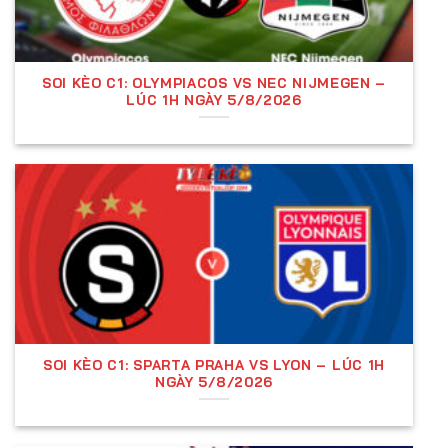
(1)
và đội chủ nhà thắng, số tiền nhận được sẽ là
100 x 2.00 = 200$
(bao gồm cả vốn).
Nếu người chơi đặt
100$ vào kết quả hòa (X)
và
trận đấu kết thúc với tỷ số hòa, số tiền thắng cược
SOI KÈO C1: OLYMPIACOS VS NEC NIJMEGEN –
LÚC 1H NGÀY 5/8/2026
là
100 x 3.50 = 350$
.
Nếu người chơi đặt
100$ vào Chelsea (2)
và đội
khách giành chiến thắng, số tiền nhận được sẽ là
100 x 3.00 = 300$
.
Kèo Tài Xỉu (Over/Under)
Kèo Tài Xỉu, hay còn gọi là
kèo Over/Under (O/U)
,
là một trong những loại kèo phổ biến nhất trong cá
cược bóng đá. Không giống như kèo châu Á hay kèo
châu Âu tập trung vào kết quả thắng thua của trận
đấu, kèo Tài Xỉu chỉ quan tâm đến tổng số bàn
SOI KÈO C1: SPARTA PRAHA VS LYON – LÚC 1H
thắng được ghi trong trận đấu, bất kể đội nào thắng
NGÀY 5/8/2026
hay thua. Đây là hình thức cá cược hấp dẫn, dễ
chơi và phù hợp với cả người mới lẫn người chơi lâu