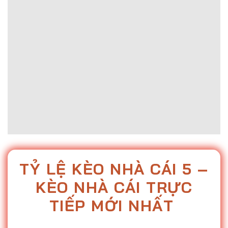
TỶ
LỆ KÈO NHÀ CÁI 5 –
KÈO NHÀ CÁI TRỰC
TIẾP MỚI NHẤT