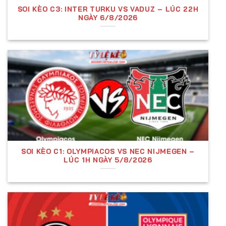
SOI KÈO C3: INTER TURKU VS VADUZ – LÚC 22H
Kèo châu Á là loại kèo phổ biến nhất, trong đó đội
NGÀY 6/8/2026
mạnh hơn (cửa trên) sẽ chấp đội yếu hơn (cửa dưới)
một số bàn thắng nhất định. Một số dạng kèo chấp
phổ biến:
Kèo đồng banh (0.0):
Hai đội ngang sức, đặt
cược đội nào thắng sẽ ăn tiền.
Kèo chấp 0.25 (¼):
Đội cửa trên chấp nhẹ, nếu
hòa thì thua nửa tiền.
Kèo chấp 0.5 (½):
Đội cửa trên thắng mới ăn
đủ, hòa hoặc thua thì mất tiền.
SOI KÈO C1: OLYMPIACOS VS NEC NIJMEGEN –
LÚC 1H NGÀY 5/8/2026
Kèo chấp 0.75 (¾):
Thắng cách biệt 2 bàn trở
lên mới ăn đủ, thắng 1 bàn ăn nửa tiền.
Kèo chấp 1 trái:
Nếu đội cửa trên thắng cách
biệt 1 bàn thì hoàn tiền, thắng từ 2 bàn trở lên
mới ăn đủ.