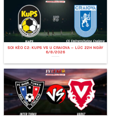
Các Loại Kèo Bóng Đá Phổ Biến
SOI KÈO C2: KUPS VS U CRAIOVA – LÚC 22H NGÀY
6/8/2026
Các loại kèo bóng đá phổ biến hiện nay
Khi tham gia cá cược bóng đá, người chơi có thể lựa
chọn giữa nhiều loại kèo đa dạng. Mỗi loại kèo đều
có cách chơi riêng và phù hợp với từng chiến thuật
cá cược khác nhau. Dưới đây là một trong những
kèo bóng đá phổ biến hiện nay.
Kèo châu Á (kèo cược chấp, kèo handicap)