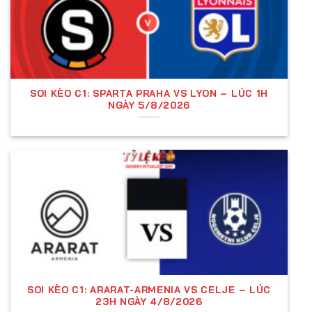
Kèo Châu Âu (1X2)
Kèo Châu Âu, hay còn gọi là
kèo 1X2
, là một trong
những loại kèo cá cược bóng đá đơn giản và phổ
biến nhất hiện nay. Loại kèo này được sử dụng rộng
SOI KÈO C1: SPARTA PRAHA VS LYON – LÚC 1H
rãi tại các nhà cái, đặc biệt là ở thị trường châu Âu.
NGÀY 5/8/2026
Khác với kèo châu Á có tỷ lệ chấp, kèo 1X2 chỉ tập
trung vào kết quả chung cuộc của trận đấu, giúp
người chơi dễ dàng đưa ra lựa chọn mà không cần
quan tâm đến cách biệt tỷ số giữa hai đội.
Trong kèo châu Âu, người chơi sẽ có
ba lựa chọn
đặt cược
, mỗi lựa chọn tương ứng với một kết quả
có thể xảy ra trong trận đấu:
1:
Đặt cược đội chủ nhà thắng. Nếu đội chủ nhà
giành chiến thắng sau 90 phút thi đấu chính
SOI KÈO C1: ARARAT-ARMENIA VS CELJE – LÚC
thức, người chơi sẽ thắng cược.
23H NGÀY 4/8/2026