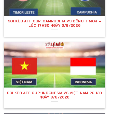
(1)
và đội chủ nhà thắng, số tiền nhận được sẽ là
100 x 2.00 = 200$
(bao gồm cả vốn).
Nếu người chơi đặt
100$ vào kết quả hòa (X)
và
trận đấu kết thúc với tỷ số hòa, số tiền thắng cược
SOI KÈO AFF CUP: CAMPUCHIA VS ĐÔNG TIMOR –
LÚC 17H30 NGÀY 3/8/2026
là
100 x 3.50 = 350$
.
Nếu người chơi đặt
100$ vào Chelsea (2)
và đội
khách giành chiến thắng, số tiền nhận được sẽ là
100 x 3.00 = 300$
.
Kèo Tài Xỉu (Over/Under)
Kèo Tài Xỉu, hay còn gọi là
kèo Over/Under (O/U)
,
là một trong những loại kèo phổ biến nhất trong cá
cược bóng đá. Không giống như kèo châu Á hay kèo
châu Âu tập trung vào kết quả thắng thua của trận
đấu, kèo Tài Xỉu chỉ quan tâm đến tổng số bàn
SOI KÈO AFF CUP: INDONESIA VS VIỆT NAM 20H30
thắng được ghi trong trận đấu, bất kể đội nào thắng
NGÀY 3/8/2026
hay thua. Đây là hình thức cá cược hấp dẫn, dễ
chơi và phù hợp với cả người mới lẫn người chơi lâu