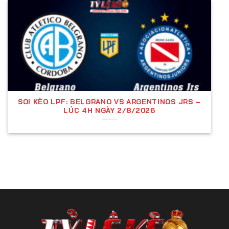
năm
Kèo Tài Xỉu (Over/Under) được nhà cái đưa ra dựa
trên số bàn thắng dự đoán trong một trận đấu.
Người chơi sẽ có hai lựa chọn:
Tài (Over):
Tổng số bàn thắng trong trận lớn
hơn mức nhà cái đưa ra.
SOI KÈO LPF: BELGRANO VS ARGENTINOS JRS –
Xỉu (Under):
Tổng số bàn thắng trong trận nhỏ
LÚC 4H NGÀY 2/8/2026
hơn mức nhà cái đưa ra.
Ví dụ: Nếu nhà cái đưa ra mức
O/U 2.5
, người chơi
đặt cược như sau:
Nếu trận đấu có
3 bàn thắng trở lên
(ví dụ: 2-1,
3-0, 4-2), cược Tài thắng.
Nếu trận đấu có
dưới 3 bàn thắng
(0-0, 1-0, 1-
1), cược Xỉu thắng.