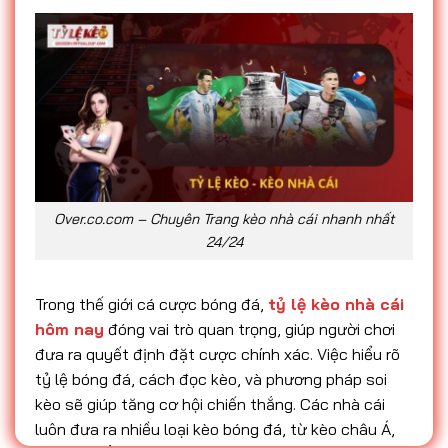
Over.co.com – Chuyên Trang kèo nhà cái nhanh nhất
24/24
Trong thế giới cá cược bóng đá,
tỷ lệ kèo nhà cái
hôm nay
đóng vai trò quan trọng, giúp người chơi
đưa ra quyết định đặt cược chính xác. Việc hiểu rõ
tỷ lệ bóng đá, cách đọc kèo, và phương pháp soi
kèo sẽ giúp tăng cơ hội chiến thắng. Các nhà cái
luôn đưa ra nhiều loại kèo bóng đá, từ kèo châu Á,