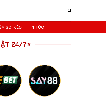
ỆM SOI KÈO
TIN TỨC
ẬT 24/7⭐️