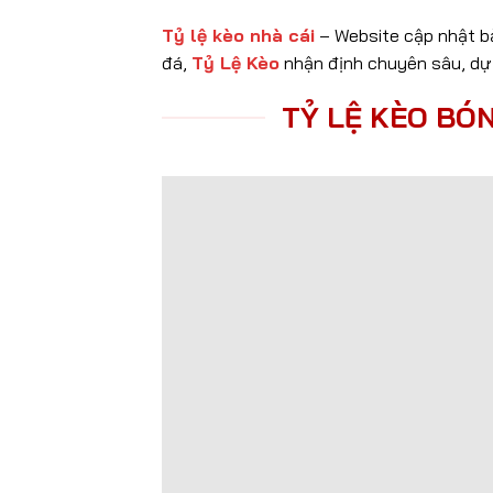
Tỷ lệ kèo nhà cái
– Website cập nhật b
đá,
Tỷ Lệ Kèo
nhận định chuyên sâu, dự 
TỶ LỆ KÈO BÓ
BÓNG ĐÁ
Ẩn
0
trận
[Hiển thị tất cả]
Kèo trực tuyến
Xem bóng
Hôm nay
Trận Hot
Tất cả giải đấu