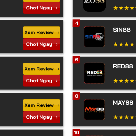
Chơi Ngay
4
SIN88
Xem Review
Chơi Ngay
6
RED88
Xem Review
Chơi Ngay
8
MAY88
Xem Review
Chơi Ngay
10