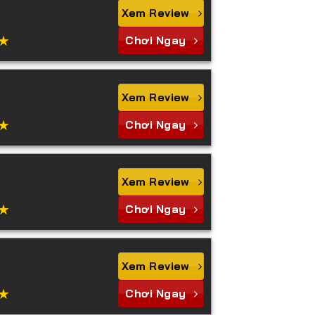
Xem Review
Chơi Ngay
Xem Review
Chơi Ngay
Xem Review
Chơi Ngay
Xem Review
Chơi Ngay