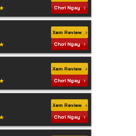
Chơi Ngay
Xem Review
Chơi Ngay
Xem Review
Chơi Ngay
Xem Review
Chơi Ngay