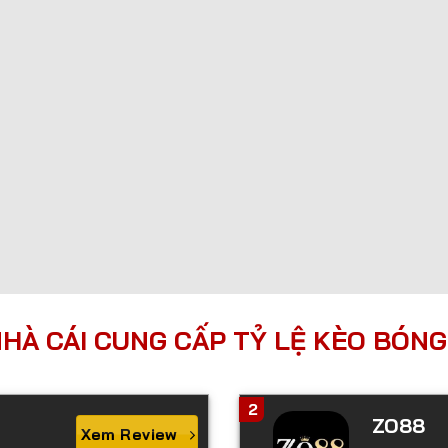
HÀ CÁI CUNG CẤP TỶ LỆ KÈO BÓNG
2
ZO88
Xem Review