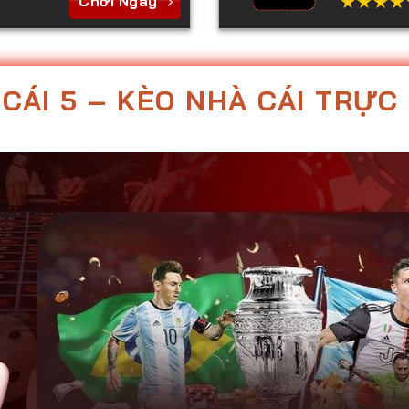
Chơi Ngay
CÁI 5 – KÈO NHÀ CÁI TRỰC