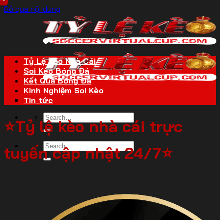
Bỏ qua nội dung
Tỷ Lệ Kèo Nhà Cái
Soi Kèo Bóng Đá
Kết Quả Bóng Đá
Kinh Nghiệm Soi Kèo
Tin tức
⭐️Tỷ lệ kèo nhà cái trực
tuyến cập nhật 24/7⭐️