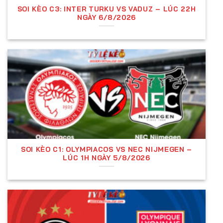
SOI KÈO C3: INTER TURKU VS VADUZ – LÚC 22H
Kèo châu Á là loại kèo phổ biến nhất, trong đó đội
NGÀY 6/8/2026
mạnh hơn (cửa trên) sẽ chấp đội yếu hơn (cửa dưới)
một số bàn thắng nhất định. Một số dạng kèo chấp
phổ biến:
Kèo đồng banh (0.0):
Hai đội ngang sức, đặt
cược đội nào thắng sẽ ăn tiền.
Kèo chấp 0.25 (¼):
Đội cửa trên chấp nhẹ, nếu
hòa thì thua nửa tiền.
Kèo chấp 0.5 (½):
Đội cửa trên thắng mới ăn
đủ, hòa hoặc thua thì mất tiền.
SOI KÈO C1: OLYMPIACOS VS NEC NIJMEGEN –
LÚC 1H NGÀY 5/8/2026
Kèo chấp 0.75 (¾):
Thắng cách biệt 2 bàn trở
lên mới ăn đủ, thắng 1 bàn ăn nửa tiền.
Kèo chấp 1 trái:
Nếu đội cửa trên thắng cách
biệt 1 bàn thì hoàn tiền, thắng từ 2 bàn trở lên
mới ăn đủ.