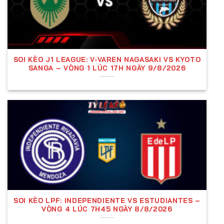
Với sự tận tâm và không ngừng đổi mới, chúng tôi
cam kết tiếp tục mang đến những trải nghiệm tốt
nhất cho người dùng, từ dữ liệu chính xác đến dịch
vụ chuyên nghiệp và thân thiện. Over.co.com
tự hào
SOI KÈO J1 LEAGUE: V-VAREN NAGASAKI VS KYOTO
SANGA – VÒNG 1 LÚC 17H NGÀY 9/8/2026
là địa chỉ đáng tin cậy, không thể thiếu đối với bất
kỳ ai đam mê thể thao và cá cược trực tuyến.
Tổng Quan Về Tỷ Lệ Kèo Của Nhà Cái
Tỷ Lệ Kèo Nhà Cái Là Gì?
SOI KÈO LPF: INDEPENDIENTE VS ESTUDIANTES –
VÒNG 4 LÚC 7H45 NGÀY 8/8/2026