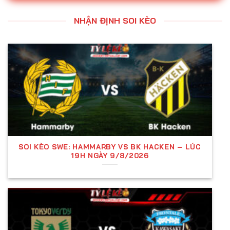
kèo châu Âu đến kèo Tài Xỉu, mỗi loại đều có cách
tính riêng và ảnh hưởng đến chiến thuật đặt cược.
NHẬN ĐỊNH SOI KÈO
Bên cạnh đó, việc nhận định kèo đúng đắn và cập
nhật tỷ lệ cá cược liên tục là yếu tố quan trọng để
tối ưu hóa lợi nhuận khi tham gia cá độ bóng đá.
Điều khiến người dùng ấn tượng khi truy cập vào
trang web của Kèo nhà cái 11sadan.net chính là sự
phong phú và chất lượng của thông tin được cung
cấp.
Uy tín và chất lượng luôn là hai tiêu chí hàng đầu
SOI KÈO SWE: HAMMARBY VS BK HACKEN – LÚC
mà website
không ngừng theo đuổi. Mọi thông tin và
19H NGÀY 9/8/2026
dịch vụ được cung cấp đều trải qua quá trình kiểm
chứng kỹ lưỡng, đảm bảo tính chính xác và độ tin
cậy cao. Chính vì vậy, Over.co.com
không chỉ nhận
được sự đánh giá cao từ cộng đồng cá cược mà
còn trở thành sự lựa chọn ưu tiên của đông đảo
người yêu thể thao trên toàn thế giới.