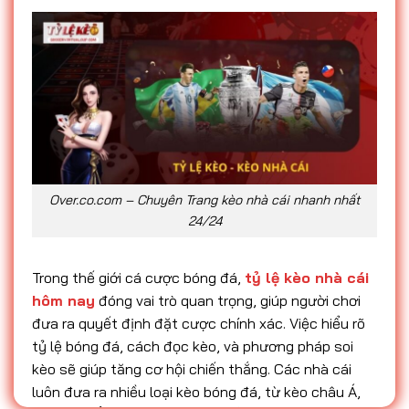
Over.co.com – Chuyên Trang kèo nhà cái nhanh nhất
24/24
Trong thế giới cá cược bóng đá,
tỷ lệ kèo nhà cái
hôm nay
đóng vai trò quan trọng, giúp người chơi
đưa ra quyết định đặt cược chính xác. Việc hiểu rõ
tỷ lệ bóng đá, cách đọc kèo, và phương pháp soi
kèo sẽ giúp tăng cơ hội chiến thắng. Các nhà cái
luôn đưa ra nhiều loại kèo bóng đá, từ kèo châu Á,