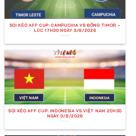
(1)
và đội chủ nhà thắng, số tiền nhận được sẽ là
100 x 2.00 = 200$
(bao gồm cả vốn).
Nếu người chơi đặt
100$ vào kết quả hòa (X)
và
trận đấu kết thúc với tỷ số hòa, số tiền thắng cược
SOI KÈO AFF CUP: CAMPUCHIA VS ĐÔNG TIMOR –
LÚC 17H30 NGÀY 3/8/2026
là
100 x 3.50 = 350$
.
Nếu người chơi đặt
100$ vào Chelsea (2)
và đội
khách giành chiến thắng, số tiền nhận được sẽ là
100 x 3.00 = 300$
.
Kèo Tài Xỉu (Over/Under)
Kèo Tài Xỉu, hay còn gọi là
kèo Over/Under (O/U)
,
là một trong những loại kèo phổ biến nhất trong cá
cược bóng đá. Không giống như kèo châu Á hay kèo
châu Âu tập trung vào kết quả thắng thua của trận
đấu, kèo Tài Xỉu chỉ quan tâm đến tổng số bàn
SOI KÈO AFF CUP: INDONESIA VS VIỆT NAM 20H30
thắng được ghi trong trận đấu, bất kể đội nào thắng
NGÀY 3/8/2026
hay thua. Đây là hình thức cá cược hấp dẫn, dễ
chơi và phù hợp với cả người mới lẫn người chơi lâu