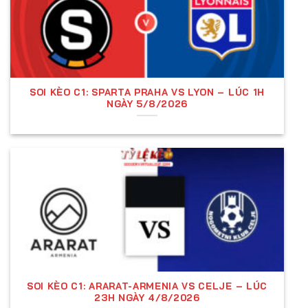
Kèo Châu Âu (1X2)
Kèo Châu Âu, hay còn gọi là
kèo 1X2
, là một trong
những loại kèo cá cược bóng đá đơn giản và phổ
biến nhất hiện nay. Loại kèo này được sử dụng rộng
SOI KÈO C1: SPARTA PRAHA VS LYON – LÚC 1H
rãi tại các nhà cái, đặc biệt là ở thị trường châu Âu.
NGÀY 5/8/2026
Khác với kèo châu Á có tỷ lệ chấp, kèo 1X2 chỉ tập
trung vào kết quả chung cuộc của trận đấu, giúp
người chơi dễ dàng đưa ra lựa chọn mà không cần
quan tâm đến cách biệt tỷ số giữa hai đội.
Trong kèo châu Âu, người chơi sẽ có
ba lựa chọn
đặt cược
, mỗi lựa chọn tương ứng với một kết quả
có thể xảy ra trong trận đấu:
1:
Đặt cược đội chủ nhà thắng. Nếu đội chủ nhà
giành chiến thắng sau 90 phút thi đấu chính
SOI KÈO C1: ARARAT-ARMENIA VS CELJE – LÚC
thức, người chơi sẽ thắng cược.
23H NGÀY 4/8/2026