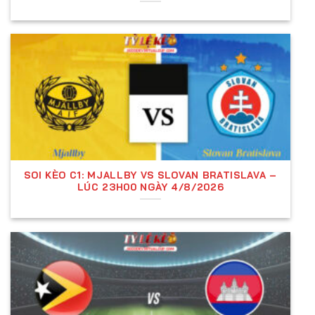
X:
Đặt cược kết quả hòa. Nếu hai đội kết thúc
trận đấu với tỷ số hòa (không phân biệt bao
nhiêu bàn), người chơi sẽ thắng cược.
2:
Đặt cược đội khách thắng. Nếu đội khách
giành chiến thắng, người chơi sẽ nhận tiền
thưởng tương ứng với tỷ lệ cược của nhà cái.
Ví Dụ Cụ Thể Về Kèo Châu Âu (1X2)
Ví dụ về trận đấu giữa Manchester United và đối thủ
SOI KÈO C1: MJALLBY VS SLOVAN BRATISLAVA –
Chelsea
, nhà cái đưa ra tỷ lệ cược 1X2 như sau:
LÚC 23H00 NGÀY 4/8/2026
1 (Manchester United thắng):
2.00
X (Hòa):
3.50
2 (Chelsea thắng):
3.00
Nếu người chơi đặt
100$ vào Manchester United