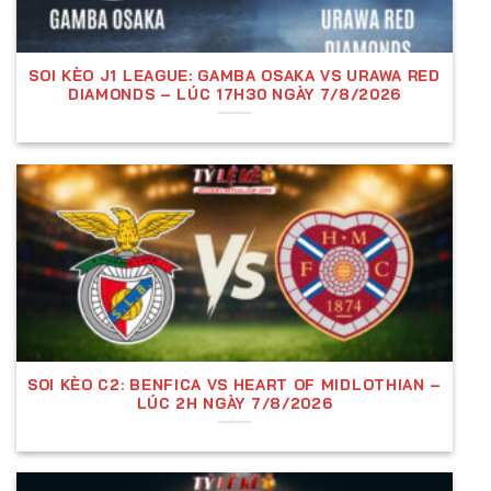
Cách Các Nhà Cái Thiết Lập Kèo
Các nhà cái sử dụng đội ngũ chuyên gia phân tích
SOI KÈO J1 LEAGUE: GAMBA OSAKA VS URAWA RED
dữ liệu bóng đá để đưa ra tỷ lệ kèo. Họ xem xét các
DIAMONDS – LÚC 17H30 NGÀY 7/8/2026
yếu tố như:
Tình hình thi đấu và lực lượng của hai đội
Lịch sử đối đầu.
Yếu tố sân nhà, sân khách.
Tác động từ chấn thương, thẻ phạt.
Biến động thị trường cá cược.
Sau khi tỷ lệ kèo được thiết lập, nhà cái có thể điều
SOI KÈO C2: BENFICA VS HEART OF MIDLOTHIAN –
chỉnh dựa trên biến động người chơi đặt cược,
LÚC 2H NGÀY 7/8/2026
nhằm đảm bảo lợi nhuận và cân bằng tỷ lệ cược
giữa hai bên.