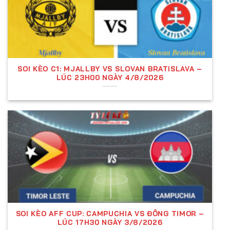
Kèo Châu Âu (1X2)
Kèo Châu Âu, hay còn gọi là
kèo 1X2
, là một trong
những loại kèo cá cược bóng đá đơn giản và phổ
biến nhất hiện nay. Loại kèo này được sử dụng rộng
SOI KÈO C1: MJALLBY VS SLOVAN BRATISLAVA –
rãi tại các nhà cái, đặc biệt là ở thị trường châu Âu.
LÚC 23H00 NGÀY 4/8/2026
Khác với kèo châu Á có tỷ lệ chấp, kèo 1X2 chỉ tập
trung vào kết quả chung cuộc của trận đấu, giúp
người chơi dễ dàng đưa ra lựa chọn mà không cần
quan tâm đến cách biệt tỷ số giữa hai đội.
Trong kèo châu Âu, người chơi sẽ có
ba lựa chọn
đặt cược
, mỗi lựa chọn tương ứng với một kết quả
có thể xảy ra trong trận đấu:
1:
Đặt cược đội chủ nhà thắng. Nếu đội chủ nhà
giành chiến thắng sau 90 phút thi đấu chính
SOI KÈO AFF CUP: CAMPUCHIA VS ĐÔNG TIMOR –
thức, người chơi sẽ thắng cược.
LÚC 17H30 NGÀY 3/8/2026