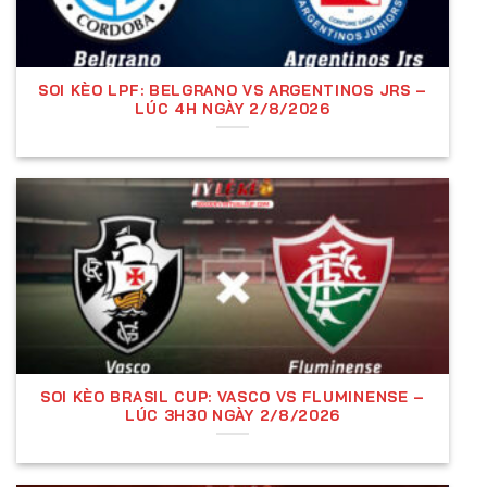
(1)
và đội chủ nhà thắng, số tiền nhận được sẽ là
100 x 2.00 = 200$
(bao gồm cả vốn).
Nếu người chơi đặt
100$ vào kết quả hòa (X)
và
trận đấu kết thúc với tỷ số hòa, số tiền thắng cược
SOI KÈO LPF: BELGRANO VS ARGENTINOS JRS –
LÚC 4H NGÀY 2/8/2026
là
100 x 3.50 = 350$
.
Nếu người chơi đặt
100$ vào Chelsea (2)
và đội
khách giành chiến thắng, số tiền nhận được sẽ là
100 x 3.00 = 300$
.
Kèo Tài Xỉu (Over/Under)
Kèo Tài Xỉu, hay còn gọi là
kèo Over/Under (O/U)
,
là một trong những loại kèo phổ biến nhất trong cá
cược bóng đá. Không giống như kèo châu Á hay kèo
châu Âu tập trung vào kết quả thắng thua của trận
đấu, kèo Tài Xỉu chỉ quan tâm đến tổng số bàn
SOI KÈO BRASIL CUP: VASCO VS FLUMINENSE –
thắng được ghi trong trận đấu, bất kể đội nào thắng
LÚC 3H30 NGÀY 2/8/2026
hay thua. Đây là hình thức cá cược hấp dẫn, dễ
chơi và phù hợp với cả người mới lẫn người chơi lâu