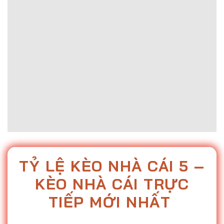
TỶ
LỆ KÈO NHÀ CÁI 5 –
KÈO NHÀ CÁI TRỰC
TIẾP MỚI NHẤT