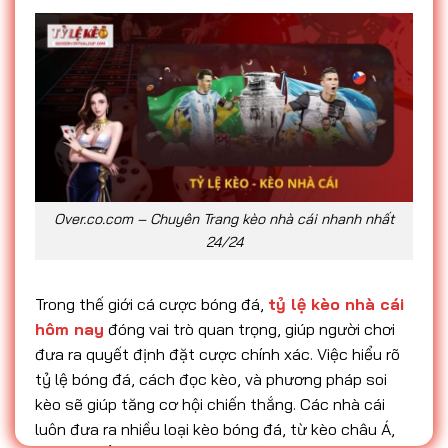
Over.co.com – Chuyên Trang kèo nhà cái nhanh nhất
24/24
Trong thế giới cá cược bóng đá,
tỷ lệ kèo nhà cái
hôm nay
đóng vai trò quan trọng, giúp người chơi
đưa ra quyết định đặt cược chính xác. Việc hiểu rõ
tỷ lệ bóng đá, cách đọc kèo, và phương pháp soi
kèo sẽ giúp tăng cơ hội chiến thắng. Các nhà cái
luôn đưa ra nhiều loại kèo bóng đá, từ kèo châu Á,