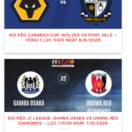
Với sự tận tâm và không ngừng đổi mới, chúng tôi
cam kết tiếp tục mang đến những trải nghiệm tốt
nhất cho người dùng, từ dữ liệu chính xác đến dịch
vụ chuyên nghiệp và thân thiện. Over.co.com
tự hào
SOI KÈO CARABAO CUP: WOLVES VS PORT VALE –
VÒNG 1 LÚC 1H45 NGÀY 8/8/2026
là địa chỉ đáng tin cậy, không thể thiếu đối với bất
kỳ ai đam mê thể thao và cá cược trực tuyến.
Tổng Quan Về Tỷ Lệ Kèo Của Nhà Cái
Tỷ Lệ Kèo Nhà Cái Là Gì?
SOI KÈO J1 LEAGUE: GAMBA OSAKA VS URAWA RED
DIAMONDS – LÚC 17H30 NGÀY 7/8/2026