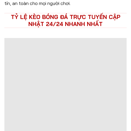
tín, an toàn cho mọi người chơi.
TỶ LỆ KÈO BÓNG ĐÁ TRỰC TUYẾN CẬP
NHẬT 24/24 NHANH NHẤT
Trận Hot
Tất cả giải đấu
TL Malaysia
Sky88
Kèo TT
Xem bóng
Hôm nay
Ngày mai
09/08