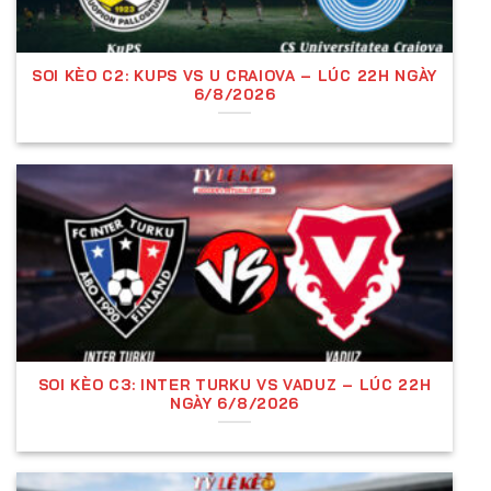
Cách Các Nhà Cái Thiết Lập Kèo
Các nhà cái sử dụng đội ngũ chuyên gia phân tích
SOI KÈO C2: KUPS VS U CRAIOVA – LÚC 22H NGÀY
dữ liệu bóng đá để đưa ra tỷ lệ kèo. Họ xem xét các
6/8/2026
yếu tố như:
Tình hình thi đấu và lực lượng của hai đội
Lịch sử đối đầu.
Yếu tố sân nhà, sân khách.
Tác động từ chấn thương, thẻ phạt.
Biến động thị trường cá cược.
Sau khi tỷ lệ kèo được thiết lập, nhà cái có thể điều
SOI KÈO C3: INTER TURKU VS VADUZ – LÚC 22H
chỉnh dựa trên biến động người chơi đặt cược,
NGÀY 6/8/2026
nhằm đảm bảo lợi nhuận và cân bằng tỷ lệ cược
giữa hai bên.