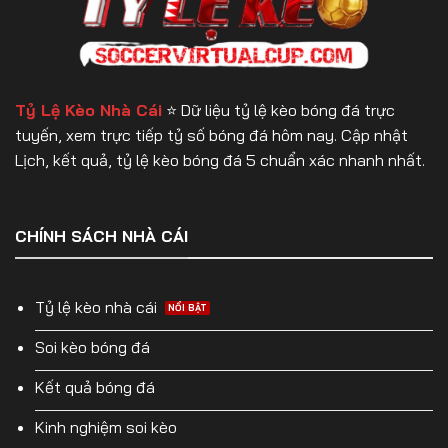
Kèo Hiệp 1
Kèo hiệp 1 (HT – Half Time) là một trong những loại
kèo phổ biến trong cá cược bóng đá, dành riêng cho
Tỷ Lệ Kèo Nhà Cái
⭐️ Dữ liệu tỷ lệ kèo bóng đá trực
45 phút thi đấu đầu tiên
của trận đấu. Không
tuyến, xem trực tiếp tỷ số bóng đá hôm nay. Cập nhật
giống như kèo cả trận, kèo hiệp 1 chỉ tính kết quả
Lịch, kết quả, tỷ lệ kèo bóng đá 5 chuẩn xác nhanh nhất.
trong hiệp đầu, giúp người chơi có thể tham gia đặt
cược với thời gian ngắn hơn, giảm rủi ro và linh hoạt
hơn trong chiến lược cá cược.
CHÍNH SÁCH NHÀ CÁI
Kèo hiệp 1 được nhà cái đưa ra dựa trên diễn biến dự
đoán trong 45 phút đầu tiên của trận đấu. Người
Tỷ lệ kèo nhà cái
tham gia cá cược có thể lựa chọn nhiều hình thức
kèo khác nhau như:
Soi kèo bóng đá
Kèo châu Âu hiệp 1 (1X2 HT)
– Dự đoán đội
Kết quả bóng đá
thắng trong hiệp 1.
Kinh nghiệm soi kèo
Kèo châu Á hiệp 1 (Handicap HT)
– Cược đội