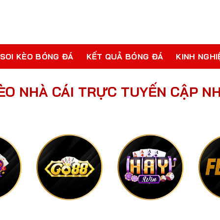
SOI KÈO BÓNG ĐÁ
KẾT QUẢ BÓNG ĐÁ
KINH NGHI
KÈO NHÀ CÁI TRỰC TUYẾN CẬP NH