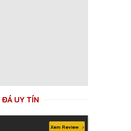
 ĐÁ UY TÍN
Xem Review