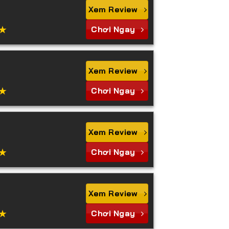
Xem Review
Chơi Ngay
Xem Review
Chơi Ngay
Xem Review
Chơi Ngay
Xem Review
Chơi Ngay