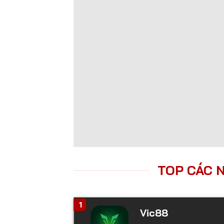
TOP CÁC N
1
Vic88