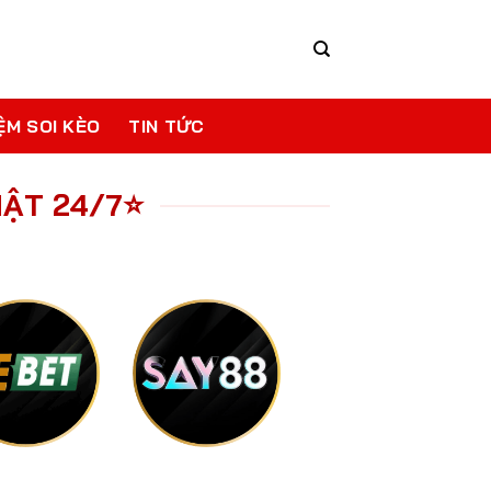
ỆM SOI KÈO
TIN TỨC
ẬT 24/7⭐️