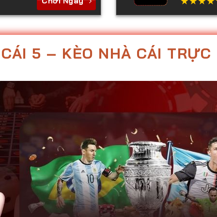
Chơi Ngay
CÁI 5 – KÈO NHÀ CÁI TRỰC