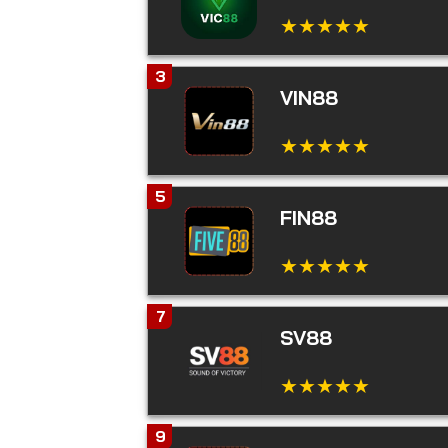
3
VIN88
5
FIN88
7
SV88
9