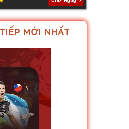
Chơi Ngay
 TIẾP MỚI NHẤT