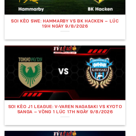
Tầm Quan Trọng Của Tỷ Lệ Kèo Trong Cá
Cược Tỷ Lệ Bóng Đá
Tỷ lệ đóng vai trò cốt lõi trong cá cược bóng đá vì
SOI KÈO SWE: HAMMARBY VS BK HACKEN – LÚC
nó giúp người chơi đưa ra quyết định đặt cược một
19H NGÀY 9/8/2026
cách hợp lý. Việc hiểu rõ tỷ lệ kèo không chỉ giúp
tăng cơ hội thắng cược mà còn hạn chế rủi ro, giúp
người chơi kiểm soát vốn hiệu quả.
Cách Các Nhà Cái Thiết Lập Kèo
Các nhà cái sử dụng đội ngũ chuyên gia phân tích
dữ liệu bóng đá để đưa ra tỷ lệ kèo. Họ xem xét các
yếu tố như:
Tình hình thi đấu và lực lượng của hai đội
SOI KÈO J1 LEAGUE: V-VAREN NAGASAKI VS KYOTO
Lịch sử đối đầu.
SANGA – VÒNG 1 LÚC 17H NGÀY 9/8/2026
Yếu tố sân nhà, sân khách.
Tác động từ chấn thương, thẻ phạt.