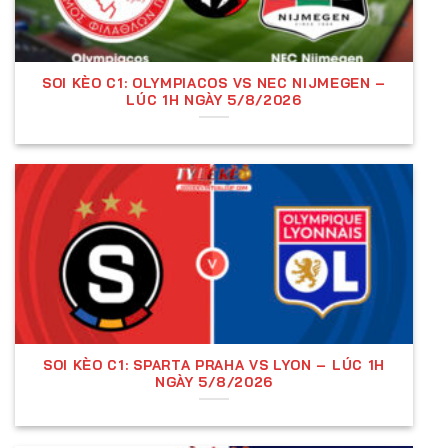
2:
Đặt cược đội khách thắng. Nếu đội khách
giành chiến thắng, người chơi sẽ nhận tiền
thưởng tương ứng với tỷ lệ cược của nhà cái.
SOI KÈO C1: OLYMPIACOS VS NEC NIJMEGEN –
LÚC 1H NGÀY 5/8/2026
Ví Dụ Cụ Thể Về Kèo Châu Âu (1X2)
Ví dụ về trận đấu giữa Manchester United và đối thủ
Chelsea
, nhà cái đưa ra tỷ lệ cược 1X2 như sau:
1 (Manchester United thắng):
2.00
X (Hòa):
3.50
2 (Chelsea thắng):
3.00
Nếu người chơi đặt
100$ vào Manchester United
SOI KÈO C1: SPARTA PRAHA VS LYON – LÚC 1H
(1)
và đội chủ nhà thắng, số tiền nhận được sẽ là
NGÀY 5/8/2026
100 x 2.00 = 200$
(bao gồm cả vốn).
Nếu người chơi đặt
100$ vào kết quả hòa (X)
và