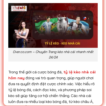
Over.co.com – Chuyên Trang kèo nhà cái nhanh nhất
24/24
Trong thế giới cá cược bóng đá,
tỷ lệ kèo nhà cái
hôm nay
đóng vai trò quan trọng, giúp người chơi
đưa ra quyết định đặt cược chính xác. Việc hiểu rõ
tỷ lệ bóng đá, cách đọc kèo, và phương pháp soi
kèo sẽ giúp tăng cơ hội chiến thắng. Các nhà cái
luôn đưa ra nhiều loại kèo bóng đá, từ kèo châu Á,