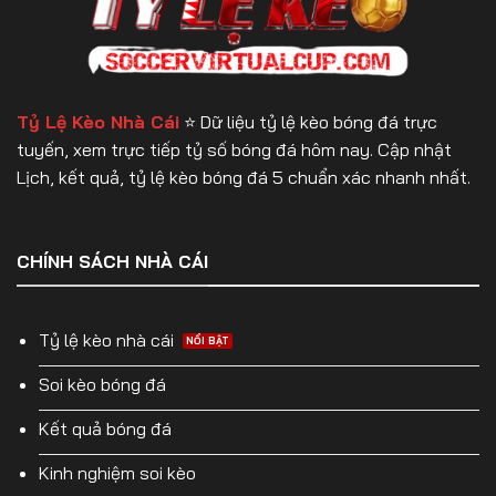
trên số bàn thắng dự đoán trong một trận đấu.
Người chơi sẽ có hai lựa chọn:
Tài (Over):
Tổng số bàn thắng trong trận lớn
hơn mức nhà cái đưa ra.
Tỷ Lệ Kèo Nhà Cái
⭐️ Dữ liệu tỷ lệ kèo bóng đá trực
tuyến, xem trực tiếp tỷ số bóng đá hôm nay. Cập nhật
Xỉu (Under):
Tổng số bàn thắng trong trận nhỏ
Lịch, kết quả, tỷ lệ kèo bóng đá 5 chuẩn xác nhanh nhất.
hơn mức nhà cái đưa ra.
Ví dụ: Nếu nhà cái đưa ra mức
O/U 2.5
, người chơi
CHÍNH SÁCH NHÀ CÁI
đặt cược như sau:
Nếu trận đấu có
3 bàn thắng trở lên
(ví dụ: 2-1,
Tỷ lệ kèo nhà cái
3-0, 4-2), cược Tài thắng.
Nếu trận đấu có
dưới 3 bàn thắng
(0-0, 1-0, 1-
Soi kèo bóng đá
1), cược Xỉu thắng.
Kết quả bóng đá
Kèo Hiệp 1
Kinh nghiệm soi kèo
Kèo hiệp 1 (HT – Half Time) là một trong những loại