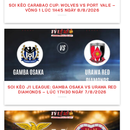
SOI KÈO CARABAO CUP: WOLVES VS PORT VALE –
VÒNG 1 LÚC 1H45 NGÀY 8/8/2026
Các loại kèo bóng đá phổ biến hiện nay
Khi tham gia cá cược bóng đá, người chơi có thể lựa
chọn giữa nhiều loại kèo đa dạng. Mỗi loại kèo đều
có cách chơi riêng và phù hợp với từng chiến thuật
cá cược khác nhau. Dưới đây là một trong những
SOI KÈO J1 LEAGUE: GAMBA OSAKA VS URAWA RED
DIAMONDS – LÚC 17H30 NGÀY 7/8/2026
kèo bóng đá phổ biến hiện nay.
Kèo châu Á (kèo cược chấp, kèo handicap)
Kèo châu Á là loại kèo phổ biến nhất, trong đó đội
mạnh hơn (cửa trên) sẽ chấp đội yếu hơn (cửa dưới)