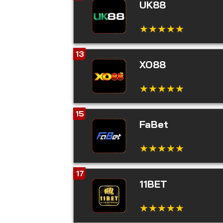
UK88
13
XO88
15
FaBet
17
11BET