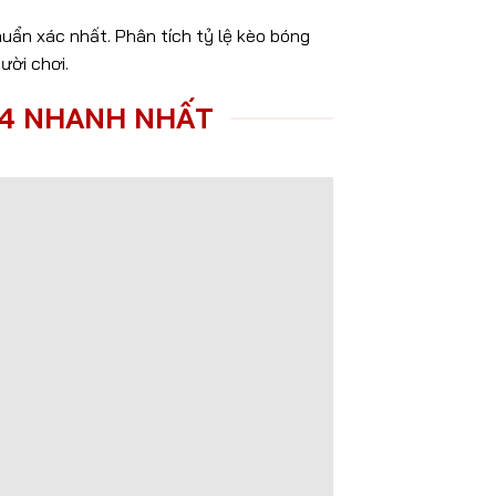
ẩn xác nhất. Phân tích tỷ lệ kèo bóng
ười chơi.
24 NHANH NHẤT
Hai dòng kèo