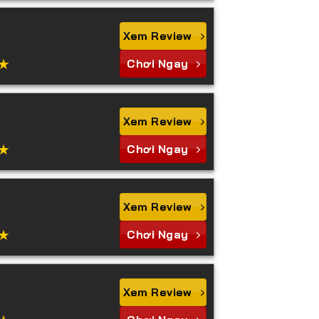
Xem Review
Chơi Ngay
Xem Review
Chơi Ngay
Xem Review
Chơi Ngay
Xem Review