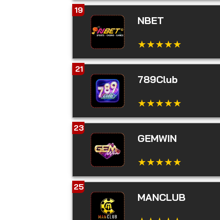
19
NBET
21
789Club
23
GEMWIN
25
MANCLUB