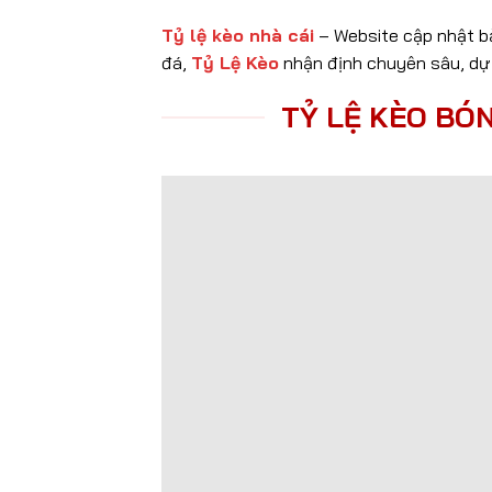
Tỷ lệ kèo nhà cái
– Website cập nhật b
đá,
Tỷ Lệ Kèo
nhận định chuyên sâu, dự 
TỶ LỆ KÈO BÓ
BÓNG ĐÁ
Ẩn
0
trận
[Hiển thị tất cả]
Kèo trực tuyến
Xem bóng
Hôm nay
Trận Hot
Tất cả giải đấu