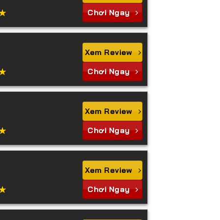
Chơi Ngay
Xem Review
Chơi Ngay
Xem Review
Chơi Ngay
Xem Review
Chơi Ngay