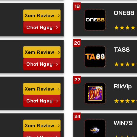
18
ONE88
Xem Review
Chơi Ngay
20
TA88
Xem Review
Chơi Ngay
22
RikVip
Xem Review
Chơi Ngay
24
WIN79
Xem Review