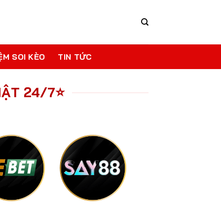
ỆM SOI KÈO
TIN TỨC
ẬT 24/7⭐️