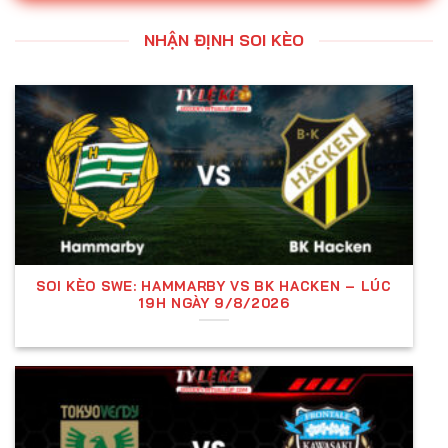
kèo châu Âu đến kèo Tài Xỉu, mỗi loại đều có cách
tính riêng và ảnh hưởng đến chiến thuật đặt cược.
NHẬN ĐỊNH SOI KÈO
Bên cạnh đó, việc nhận định kèo đúng đắn và cập
nhật tỷ lệ cá cược liên tục là yếu tố quan trọng để
tối ưu hóa lợi nhuận khi tham gia cá độ bóng đá.
Điều khiến người dùng ấn tượng khi truy cập vào
trang web của Kèo nhà cái 11sadan.net chính là sự
phong phú và chất lượng của thông tin được cung
cấp.
Uy tín và chất lượng luôn là hai tiêu chí hàng đầu
SOI KÈO SWE: HAMMARBY VS BK HACKEN – LÚC
mà website
không ngừng theo đuổi. Mọi thông tin và
19H NGÀY 9/8/2026
dịch vụ được cung cấp đều trải qua quá trình kiểm
chứng kỹ lưỡng, đảm bảo tính chính xác và độ tin
cậy cao. Chính vì vậy, Over.co.com
không chỉ nhận
được sự đánh giá cao từ cộng đồng cá cược mà
còn trở thành sự lựa chọn ưu tiên của đông đảo
người yêu thể thao trên toàn thế giới.