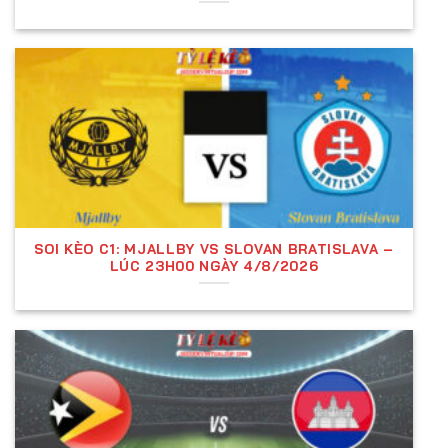
X:
Đặt cược kết quả hòa. Nếu hai đội kết thúc
trận đấu với tỷ số hòa (không phân biệt bao
nhiêu bàn), người chơi sẽ thắng cược.
2:
Đặt cược đội khách thắng. Nếu đội khách
giành chiến thắng, người chơi sẽ nhận tiền
thưởng tương ứng với tỷ lệ cược của nhà cái.
Ví Dụ Cụ Thể Về Kèo Châu Âu (1X2)
Ví dụ về trận đấu giữa Manchester United và đối thủ
SOI KÈO C1: MJALLBY VS SLOVAN BRATISLAVA –
Chelsea
, nhà cái đưa ra tỷ lệ cược 1X2 như sau:
LÚC 23H00 NGÀY 4/8/2026
1 (Manchester United thắng):
2.00
X (Hòa):
3.50
2 (Chelsea thắng):
3.00
Nếu người chơi đặt
100$ vào Manchester United