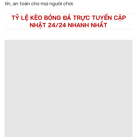
tín, an toàn cho mọi người chơi.
TỶ LỆ KÈO BÓNG ĐÁ TRỰC TUYẾN CẬP
NHẬT 24/24 NHANH NHẤT
Trận Hot
Tất cả giải đấu
TL Malaysia
Five88
Kèo TT
Xem bóng
Hôm nay
Ngày mai
09/08