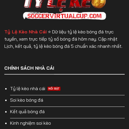
Kèo Hiệp 1
Kèo hiệp 1 (HT – Half Time) là một trong những loại
kèo phổ biến trong cá cược bóng đá, dành riêng cho
Tỷ Lệ Kèo Nhà Cái
⭐️ Dữ liệu tỷ lệ kèo bóng đá trực
45 phút thi đấu đầu tiên
của trận đấu. Không
tuyến, xem trực tiếp tỷ số bóng đá hôm nay. Cập nhật
giống như kèo cả trận, kèo hiệp 1 chỉ tính kết quả
Lịch, kết quả, tỷ lệ kèo bóng đá 5 chuẩn xác nhanh nhất.
trong hiệp đầu, giúp người chơi có thể tham gia đặt
cược với thời gian ngắn hơn, giảm rủi ro và linh hoạt
hơn trong chiến lược cá cược.
CHÍNH SÁCH NHÀ CÁI
Kèo hiệp 1 được nhà cái đưa ra dựa trên diễn biến dự
đoán trong 45 phút đầu tiên của trận đấu. Người
Tỷ lệ kèo nhà cái
tham gia cá cược có thể lựa chọn nhiều hình thức
kèo khác nhau như:
Soi kèo bóng đá
Kèo châu Âu hiệp 1 (1X2 HT)
– Dự đoán đội
Kết quả bóng đá
thắng trong hiệp 1.
Kinh nghiệm soi kèo
Kèo châu Á hiệp 1 (Handicap HT)
– Cược đội