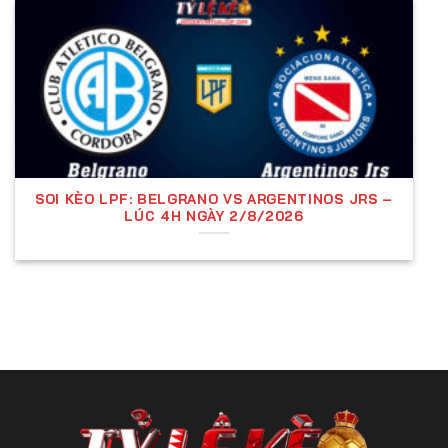
năm
Kèo Tài Xỉu (Over/Under) được nhà cái đưa ra dựa
trên số bàn thắng dự đoán trong một trận đấu.
Người chơi sẽ có hai lựa chọn:
Tài (Over):
Tổng số bàn thắng trong trận lớn
hơn mức nhà cái đưa ra.
SOI KÈO LPF: BELGRANO VS ARGENTINOS JRS –
Xỉu (Under):
Tổng số bàn thắng trong trận nhỏ
LÚC 4H NGÀY 2/8/2026
hơn mức nhà cái đưa ra.
Ví dụ: Nếu nhà cái đưa ra mức
O/U 2.5
, người chơi
đặt cược như sau:
Nếu trận đấu có
3 bàn thắng trở lên
(ví dụ: 2-1,
3-0, 4-2), cược Tài thắng.
Nếu trận đấu có
dưới 3 bàn thắng
(0-0, 1-0, 1-
1), cược Xỉu thắng.