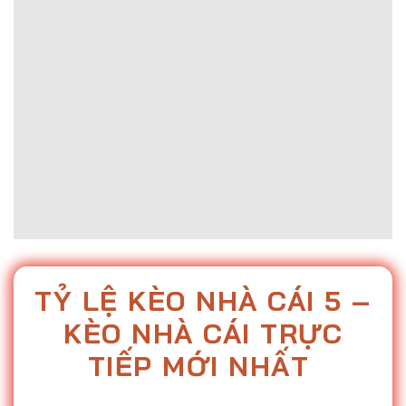
TỶ
LỆ KÈO NHÀ CÁI 5 –
KÈO NHÀ CÁI TRỰC
TIẾP MỚI NHẤT