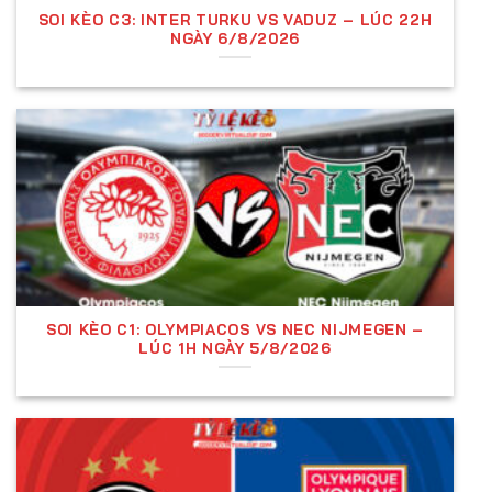
SOI KÈO C3: INTER TURKU VS VADUZ – LÚC 22H
Kèo châu Á là loại kèo phổ biến nhất, trong đó đội
NGÀY 6/8/2026
mạnh hơn (cửa trên) sẽ chấp đội yếu hơn (cửa dưới)
một số bàn thắng nhất định. Một số dạng kèo chấp
phổ biến:
Kèo đồng banh (0.0):
Hai đội ngang sức, đặt
cược đội nào thắng sẽ ăn tiền.
Kèo chấp 0.25 (¼):
Đội cửa trên chấp nhẹ, nếu
hòa thì thua nửa tiền.
Kèo chấp 0.5 (½):
Đội cửa trên thắng mới ăn
đủ, hòa hoặc thua thì mất tiền.
SOI KÈO C1: OLYMPIACOS VS NEC NIJMEGEN –
LÚC 1H NGÀY 5/8/2026
Kèo chấp 0.75 (¾):
Thắng cách biệt 2 bàn trở
lên mới ăn đủ, thắng 1 bàn ăn nửa tiền.
Kèo chấp 1 trái:
Nếu đội cửa trên thắng cách
biệt 1 bàn thì hoàn tiền, thắng từ 2 bàn trở lên
mới ăn đủ.