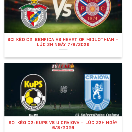
Kèo Châu Âu (1X2)
Kèo Châu Âu, hay còn gọi là
kèo 1X2
, là một trong
những loại kèo cá cược bóng đá đơn giản và phổ
biến nhất hiện nay. Loại kèo này được sử dụng rộng
SOI KÈO C2: BENFICA VS HEART OF MIDLOTHIAN –
rãi tại các nhà cái, đặc biệt là ở thị trường châu Âu.
LÚC 2H NGÀY 7/8/2026
Khác với kèo châu Á có tỷ lệ chấp, kèo 1X2 chỉ tập
trung vào kết quả chung cuộc của trận đấu, giúp
người chơi dễ dàng đưa ra lựa chọn mà không cần
quan tâm đến cách biệt tỷ số giữa hai đội.
Trong kèo châu Âu, người chơi sẽ có
ba lựa chọn
đặt cược
, mỗi lựa chọn tương ứng với một kết quả
có thể xảy ra trong trận đấu:
1:
Đặt cược đội chủ nhà thắng. Nếu đội chủ nhà
giành chiến thắng sau 90 phút thi đấu chính
SOI KÈO C2: KUPS VS U CRAIOVA – LÚC 22H NGÀY
thức, người chơi sẽ thắng cược.
6/8/2026