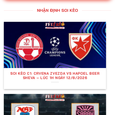
kèo châu Âu đến kèo Tài Xỉu, mỗi loại đều có cách
tính riêng và ảnh hưởng đến chiến thuật đặt cược.
NHẬN ĐỊNH SOI KÈO
Bên cạnh đó, việc nhận định kèo đúng đắn và cập
nhật tỷ lệ cá cược liên tục là yếu tố quan trọng để
tối ưu hóa lợi nhuận khi tham gia cá độ bóng đá.
Điều khiến người dùng ấn tượng khi truy cập vào
trang web của Kèo nhà cái 11sadan.net chính là sự
phong phú và chất lượng của thông tin được cung
cấp.
Uy tín và chất lượng luôn là hai tiêu chí hàng đầu
SOI KÈO C1: CRVENA ZVEZDA VS HAPOEL BEER
mà website
không ngừng theo đuổi. Mọi thông tin và
SHEVA – LÚC 1H NGÀY 12/8/2026
dịch vụ được cung cấp đều trải qua quá trình kiểm
chứng kỹ lưỡng, đảm bảo tính chính xác và độ tin
cậy cao. Chính vì vậy, Over.co.com
không chỉ nhận
được sự đánh giá cao từ cộng đồng cá cược mà
còn trở thành sự lựa chọn ưu tiên của đông đảo
người yêu thể thao trên toàn thế giới.