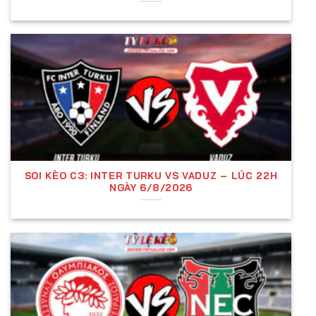
X:
Đặt cược kết quả hòa. Nếu hai đội kết thúc
trận đấu với tỷ số hòa (không phân biệt bao
nhiêu bàn), người chơi sẽ thắng cược.
2:
Đặt cược đội khách thắng. Nếu đội khách
giành chiến thắng, người chơi sẽ nhận tiền
thưởng tương ứng với tỷ lệ cược của nhà cái.
Ví Dụ Cụ Thể Về Kèo Châu Âu (1X2)
Ví dụ về trận đấu giữa Manchester United và đối thủ
SOI KÈO C3: INTER TURKU VS VADUZ – LÚC 22H
Chelsea
, nhà cái đưa ra tỷ lệ cược 1X2 như sau:
NGÀY 6/8/2026
1 (Manchester United thắng):
2.00
X (Hòa):
3.50
2 (Chelsea thắng):
3.00
Nếu người chơi đặt
100$ vào Manchester United