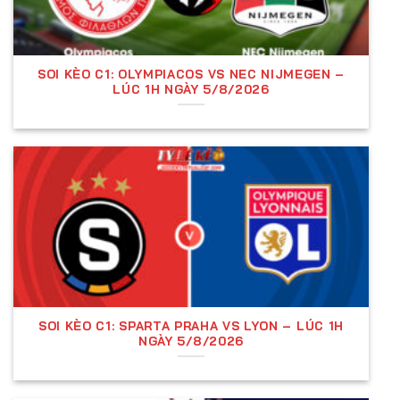
(1)
và đội chủ nhà thắng, số tiền nhận được sẽ là
100 x 2.00 = 200$
(bao gồm cả vốn).
Nếu người chơi đặt
100$ vào kết quả hòa (X)
và
trận đấu kết thúc với tỷ số hòa, số tiền thắng cược
SOI KÈO C1: OLYMPIACOS VS NEC NIJMEGEN –
LÚC 1H NGÀY 5/8/2026
là
100 x 3.50 = 350$
.
Nếu người chơi đặt
100$ vào Chelsea (2)
và đội
khách giành chiến thắng, số tiền nhận được sẽ là
100 x 3.00 = 300$
.
Kèo Tài Xỉu (Over/Under)
Kèo Tài Xỉu, hay còn gọi là
kèo Over/Under (O/U)
,
là một trong những loại kèo phổ biến nhất trong cá
cược bóng đá. Không giống như kèo châu Á hay kèo
châu Âu tập trung vào kết quả thắng thua của trận
đấu, kèo Tài Xỉu chỉ quan tâm đến tổng số bàn
SOI KÈO C1: SPARTA PRAHA VS LYON – LÚC 1H
thắng được ghi trong trận đấu, bất kể đội nào thắng
NGÀY 5/8/2026
hay thua. Đây là hình thức cá cược hấp dẫn, dễ
chơi và phù hợp với cả người mới lẫn người chơi lâu