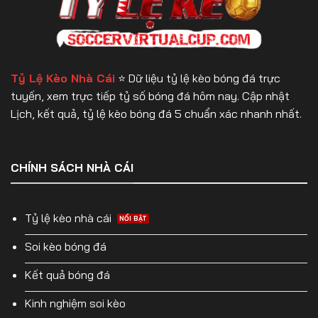
Kèo Hiệp 1
Kèo hiệp 1 (HT – Half Time) là một trong những loại
kèo phổ biến trong cá cược bóng đá, dành riêng cho
Tỷ Lệ Kèo Nhà Cái
⭐️ Dữ liệu tỷ lệ kèo bóng đá trực
45 phút thi đấu đầu tiên
của trận đấu. Không
tuyến, xem trực tiếp tỷ số bóng đá hôm nay. Cập nhật
giống như kèo cả trận, kèo hiệp 1 chỉ tính kết quả
Lịch, kết quả, tỷ lệ kèo bóng đá 5 chuẩn xác nhanh nhất.
trong hiệp đầu, giúp người chơi có thể tham gia đặt
cược với thời gian ngắn hơn, giảm rủi ro và linh hoạt
hơn trong chiến lược cá cược.
CHÍNH SÁCH NHÀ CÁI
Kèo hiệp 1 được nhà cái đưa ra dựa trên diễn biến dự
đoán trong 45 phút đầu tiên của trận đấu. Người
Tỷ lệ kèo nhà cái
tham gia cá cược có thể lựa chọn nhiều hình thức
kèo khác nhau như:
Soi kèo bóng đá
Kèo châu Âu hiệp 1 (1X2 HT)
– Dự đoán đội
Kết quả bóng đá
thắng trong hiệp 1.
Kinh nghiệm soi kèo
Kèo châu Á hiệp 1 (Handicap HT)
– Cược đội