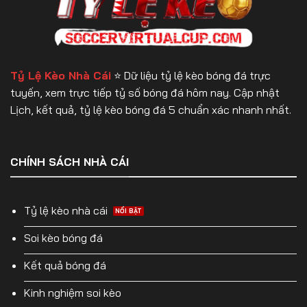
Kèo Hiệp 1
Kèo hiệp 1 (HT – Half Time) là một trong những loại
kèo phổ biến trong cá cược bóng đá, dành riêng cho
Tỷ Lệ Kèo Nhà Cái
⭐️ Dữ liệu tỷ lệ kèo bóng đá trực
45 phút thi đấu đầu tiên
của trận đấu. Không
tuyến, xem trực tiếp tỷ số bóng đá hôm nay. Cập nhật
giống như kèo cả trận, kèo hiệp 1 chỉ tính kết quả
Lịch, kết quả, tỷ lệ kèo bóng đá 5 chuẩn xác nhanh nhất.
trong hiệp đầu, giúp người chơi có thể tham gia đặt
cược với thời gian ngắn hơn, giảm rủi ro và linh hoạt
hơn trong chiến lược cá cược.
CHÍNH SÁCH NHÀ CÁI
Kèo hiệp 1 được nhà cái đưa ra dựa trên diễn biến dự
đoán trong 45 phút đầu tiên của trận đấu. Người
Tỷ lệ kèo nhà cái
tham gia cá cược có thể lựa chọn nhiều hình thức
kèo khác nhau như:
Soi kèo bóng đá
Kèo châu Âu hiệp 1 (1X2 HT)
– Dự đoán đội
Kết quả bóng đá
thắng trong hiệp 1.
Kinh nghiệm soi kèo
Kèo châu Á hiệp 1 (Handicap HT)
– Cược đội