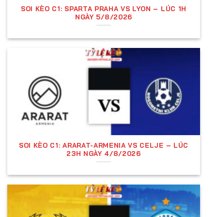
SOI KÈO C1: SPARTA PRAHA VS LYON – LÚC 1H
Kèo châu Á là loại kèo phổ biến nhất, trong đó đội
NGÀY 5/8/2026
mạnh hơn (cửa trên) sẽ chấp đội yếu hơn (cửa dưới)
một số bàn thắng nhất định. Một số dạng kèo chấp
phổ biến:
Kèo đồng banh (0.0):
Hai đội ngang sức, đặt
cược đội nào thắng sẽ ăn tiền.
Kèo chấp 0.25 (¼):
Đội cửa trên chấp nhẹ, nếu
hòa thì thua nửa tiền.
Kèo chấp 0.5 (½):
Đội cửa trên thắng mới ăn
đủ, hòa hoặc thua thì mất tiền.
SOI KÈO C1: ARARAT-ARMENIA VS CELJE – LÚC
23H NGÀY 4/8/2026
Kèo chấp 0.75 (¾):
Thắng cách biệt 2 bàn trở
lên mới ăn đủ, thắng 1 bàn ăn nửa tiền.
Kèo chấp 1 trái:
Nếu đội cửa trên thắng cách
biệt 1 bàn thì hoàn tiền, thắng từ 2 bàn trở lên
mới ăn đủ.