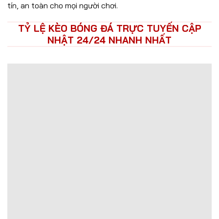
tín, an toàn cho mọi người chơi.
TỶ LỆ KÈO BÓNG ĐÁ TRỰC TUYẾN CẬP
NHẬT 24/24 NHANH NHẤT
Trận Hot
Tất cả giải đấu
TL Malaysia
Five88
Kèo TT
Xem bóng
Hôm nay
Ngày mai
08/08