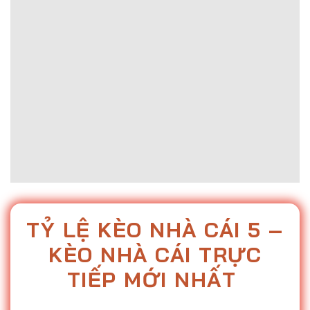
TỶ
LỆ KÈO NHÀ CÁI 5 –
KÈO NHÀ CÁI TRỰC
TIẾP MỚI NHẤT