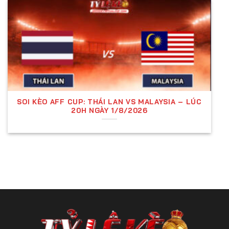
năm
Kèo Tài Xỉu (Over/Under) được nhà cái đưa ra dựa
trên số bàn thắng dự đoán trong một trận đấu.
Người chơi sẽ có hai lựa chọn:
Tài (Over):
Tổng số bàn thắng trong trận lớn
hơn mức nhà cái đưa ra.
SOI KÈO AFF CUP: THÁI LAN VS MALAYSIA – LÚC
Xỉu (Under):
Tổng số bàn thắng trong trận nhỏ
20H NGÀY 1/8/2026
hơn mức nhà cái đưa ra.
Ví dụ: Nếu nhà cái đưa ra mức
O/U 2.5
, người chơi
đặt cược như sau:
Nếu trận đấu có
3 bàn thắng trở lên
(ví dụ: 2-1,
3-0, 4-2), cược Tài thắng.
Nếu trận đấu có
dưới 3 bàn thắng
(0-0, 1-0, 1-
1), cược Xỉu thắng.