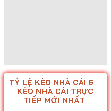
TỶ
LỆ KÈO NHÀ CÁI 5 –
KÈO NHÀ CÁI TRỰC
TIẾP MỚI NHẤT