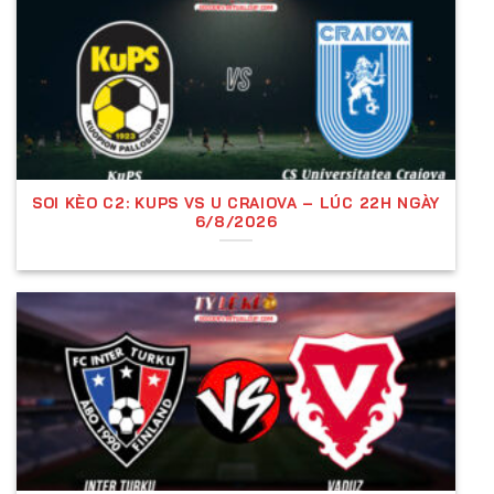
Các Loại Kèo Bóng Đá Phổ Biến
SOI KÈO C2: KUPS VS U CRAIOVA – LÚC 22H NGÀY
6/8/2026
Các loại kèo bóng đá phổ biến hiện nay
Khi tham gia cá cược bóng đá, người chơi có thể lựa
chọn giữa nhiều loại kèo đa dạng. Mỗi loại kèo đều
có cách chơi riêng và phù hợp với từng chiến thuật
cá cược khác nhau. Dưới đây là một trong những
kèo bóng đá phổ biến hiện nay.
Kèo châu Á (kèo cược chấp, kèo handicap)