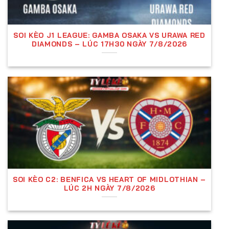
Cách Các Nhà Cái Thiết Lập Kèo
Các nhà cái sử dụng đội ngũ chuyên gia phân tích
SOI KÈO J1 LEAGUE: GAMBA OSAKA VS URAWA RED
dữ liệu bóng đá để đưa ra tỷ lệ kèo. Họ xem xét các
DIAMONDS – LÚC 17H30 NGÀY 7/8/2026
yếu tố như:
Tình hình thi đấu và lực lượng của hai đội
Lịch sử đối đầu.
Yếu tố sân nhà, sân khách.
Tác động từ chấn thương, thẻ phạt.
Biến động thị trường cá cược.
Sau khi tỷ lệ kèo được thiết lập, nhà cái có thể điều
SOI KÈO C2: BENFICA VS HEART OF MIDLOTHIAN –
chỉnh dựa trên biến động người chơi đặt cược,
LÚC 2H NGÀY 7/8/2026
nhằm đảm bảo lợi nhuận và cân bằng tỷ lệ cược
giữa hai bên.