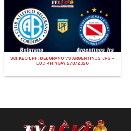
năm
Kèo Tài Xỉu (Over/Under) được nhà cái đưa ra dựa
trên số bàn thắng dự đoán trong một trận đấu.
Người chơi sẽ có hai lựa chọn:
Tài (Over):
Tổng số bàn thắng trong trận lớn
hơn mức nhà cái đưa ra.
SOI KÈO LPF: BELGRANO VS ARGENTINOS JRS –
Xỉu (Under):
Tổng số bàn thắng trong trận nhỏ
LÚC 4H NGÀY 2/8/2026
hơn mức nhà cái đưa ra.
Ví dụ: Nếu nhà cái đưa ra mức
O/U 2.5
, người chơi
đặt cược như sau:
Nếu trận đấu có
3 bàn thắng trở lên
(ví dụ: 2-1,
3-0, 4-2), cược Tài thắng.
Nếu trận đấu có
dưới 3 bàn thắng
(0-0, 1-0, 1-
1), cược Xỉu thắng.