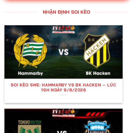
kèo châu Âu đến kèo Tài Xỉu, mỗi loại đều có cách
tính riêng và ảnh hưởng đến chiến thuật đặt cược.
NHẬN ĐỊNH SOI KÈO
Bên cạnh đó, việc nhận định kèo đúng đắn và cập
nhật tỷ lệ cá cược liên tục là yếu tố quan trọng để
tối ưu hóa lợi nhuận khi tham gia cá độ bóng đá.
Điều khiến người dùng ấn tượng khi truy cập vào
trang web của Kèo nhà cái 11sadan.net chính là sự
phong phú và chất lượng của thông tin được cung
cấp.
Uy tín và chất lượng luôn là hai tiêu chí hàng đầu
SOI KÈO SWE: HAMMARBY VS BK HACKEN – LÚC
mà website
không ngừng theo đuổi. Mọi thông tin và
19H NGÀY 9/8/2026
dịch vụ được cung cấp đều trải qua quá trình kiểm
chứng kỹ lưỡng, đảm bảo tính chính xác và độ tin
cậy cao. Chính vì vậy, Over.co.com
không chỉ nhận
được sự đánh giá cao từ cộng đồng cá cược mà
còn trở thành sự lựa chọn ưu tiên của đông đảo
người yêu thể thao trên toàn thế giới.