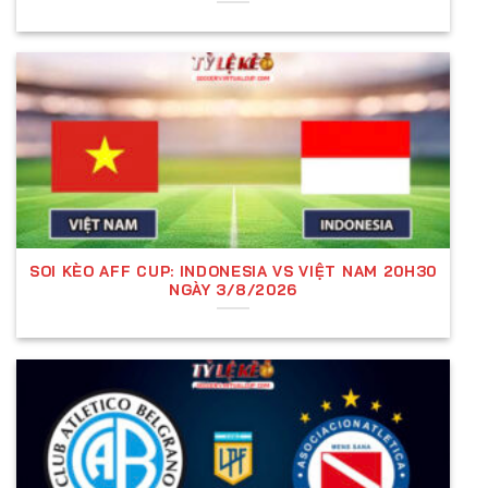
X:
Đặt cược kết quả hòa. Nếu hai đội kết thúc
trận đấu với tỷ số hòa (không phân biệt bao
nhiêu bàn), người chơi sẽ thắng cược.
2:
Đặt cược đội khách thắng. Nếu đội khách
giành chiến thắng, người chơi sẽ nhận tiền
thưởng tương ứng với tỷ lệ cược của nhà cái.
Ví Dụ Cụ Thể Về Kèo Châu Âu (1X2)
Ví dụ về trận đấu giữa Manchester United và đối thủ
SOI KÈO AFF CUP: INDONESIA VS VIỆT NAM 20H30
Chelsea
, nhà cái đưa ra tỷ lệ cược 1X2 như sau:
NGÀY 3/8/2026
1 (Manchester United thắng):
2.00
X (Hòa):
3.50
2 (Chelsea thắng):
3.00
Nếu người chơi đặt
100$ vào Manchester United