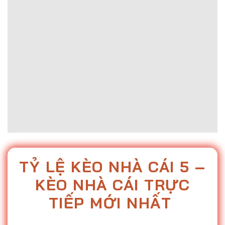
TỶ
LỆ KÈO NHÀ CÁI 5 –
KÈO NHÀ CÁI TRỰC
TIẾP MỚI NHẤT