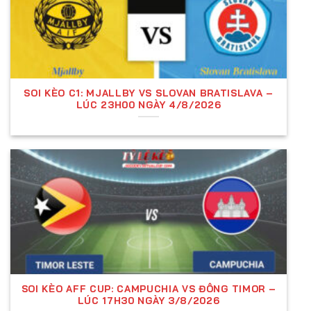
Kèo Châu Âu (1X2)
Kèo Châu Âu, hay còn gọi là
kèo 1X2
, là một trong
những loại kèo cá cược bóng đá đơn giản và phổ
biến nhất hiện nay. Loại kèo này được sử dụng rộng
SOI KÈO C1: MJALLBY VS SLOVAN BRATISLAVA –
rãi tại các nhà cái, đặc biệt là ở thị trường châu Âu.
LÚC 23H00 NGÀY 4/8/2026
Khác với kèo châu Á có tỷ lệ chấp, kèo 1X2 chỉ tập
trung vào kết quả chung cuộc của trận đấu, giúp
người chơi dễ dàng đưa ra lựa chọn mà không cần
quan tâm đến cách biệt tỷ số giữa hai đội.
Trong kèo châu Âu, người chơi sẽ có
ba lựa chọn
đặt cược
, mỗi lựa chọn tương ứng với một kết quả
có thể xảy ra trong trận đấu:
1:
Đặt cược đội chủ nhà thắng. Nếu đội chủ nhà
giành chiến thắng sau 90 phút thi đấu chính
SOI KÈO AFF CUP: CAMPUCHIA VS ĐÔNG TIMOR –
thức, người chơi sẽ thắng cược.
LÚC 17H30 NGÀY 3/8/2026