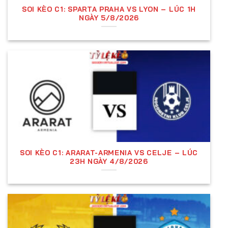
SOI KÈO C1: SPARTA PRAHA VS LYON – LÚC 1H
Kèo châu Á là loại kèo phổ biến nhất, trong đó đội
NGÀY 5/8/2026
mạnh hơn (cửa trên) sẽ chấp đội yếu hơn (cửa dưới)
một số bàn thắng nhất định. Một số dạng kèo chấp
phổ biến:
Kèo đồng banh (0.0):
Hai đội ngang sức, đặt
cược đội nào thắng sẽ ăn tiền.
Kèo chấp 0.25 (¼):
Đội cửa trên chấp nhẹ, nếu
hòa thì thua nửa tiền.
Kèo chấp 0.5 (½):
Đội cửa trên thắng mới ăn
đủ, hòa hoặc thua thì mất tiền.
SOI KÈO C1: ARARAT-ARMENIA VS CELJE – LÚC
23H NGÀY 4/8/2026
Kèo chấp 0.75 (¾):
Thắng cách biệt 2 bàn trở
lên mới ăn đủ, thắng 1 bàn ăn nửa tiền.
Kèo chấp 1 trái:
Nếu đội cửa trên thắng cách
biệt 1 bàn thì hoàn tiền, thắng từ 2 bàn trở lên
mới ăn đủ.