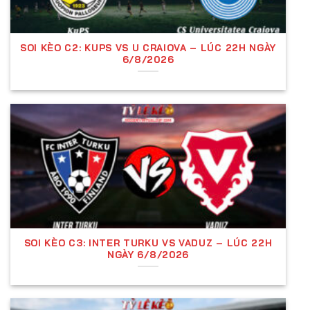
Cách Các Nhà Cái Thiết Lập Kèo
Các nhà cái sử dụng đội ngũ chuyên gia phân tích
SOI KÈO C2: KUPS VS U CRAIOVA – LÚC 22H NGÀY
dữ liệu bóng đá để đưa ra tỷ lệ kèo. Họ xem xét các
6/8/2026
yếu tố như:
Tình hình thi đấu và lực lượng của hai đội
Lịch sử đối đầu.
Yếu tố sân nhà, sân khách.
Tác động từ chấn thương, thẻ phạt.
Biến động thị trường cá cược.
Sau khi tỷ lệ kèo được thiết lập, nhà cái có thể điều
SOI KÈO C3: INTER TURKU VS VADUZ – LÚC 22H
chỉnh dựa trên biến động người chơi đặt cược,
NGÀY 6/8/2026
nhằm đảm bảo lợi nhuận và cân bằng tỷ lệ cược
giữa hai bên.