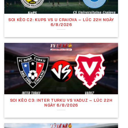
Cách Các Nhà Cái Thiết Lập Kèo
Các nhà cái sử dụng đội ngũ chuyên gia phân tích
SOI KÈO C2: KUPS VS U CRAIOVA – LÚC 22H NGÀY
dữ liệu bóng đá để đưa ra tỷ lệ kèo. Họ xem xét các
6/8/2026
yếu tố như:
Tình hình thi đấu và lực lượng của hai đội
Lịch sử đối đầu.
Yếu tố sân nhà, sân khách.
Tác động từ chấn thương, thẻ phạt.
Biến động thị trường cá cược.
Sau khi tỷ lệ kèo được thiết lập, nhà cái có thể điều
SOI KÈO C3: INTER TURKU VS VADUZ – LÚC 22H
chỉnh dựa trên biến động người chơi đặt cược,
NGÀY 6/8/2026
nhằm đảm bảo lợi nhuận và cân bằng tỷ lệ cược
giữa hai bên.