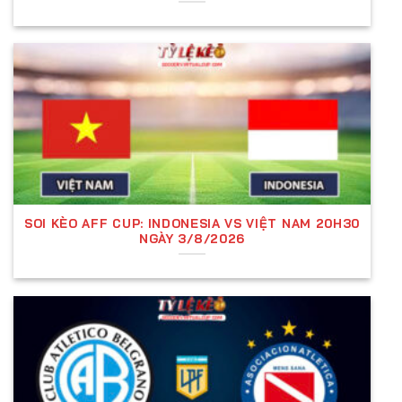
X:
Đặt cược kết quả hòa. Nếu hai đội kết thúc
trận đấu với tỷ số hòa (không phân biệt bao
nhiêu bàn), người chơi sẽ thắng cược.
2:
Đặt cược đội khách thắng. Nếu đội khách
giành chiến thắng, người chơi sẽ nhận tiền
thưởng tương ứng với tỷ lệ cược của nhà cái.
Ví Dụ Cụ Thể Về Kèo Châu Âu (1X2)
Ví dụ về trận đấu giữa Manchester United và đối thủ
SOI KÈO AFF CUP: INDONESIA VS VIỆT NAM 20H30
Chelsea
, nhà cái đưa ra tỷ lệ cược 1X2 như sau:
NGÀY 3/8/2026
1 (Manchester United thắng):
2.00
X (Hòa):
3.50
2 (Chelsea thắng):
3.00
Nếu người chơi đặt
100$ vào Manchester United