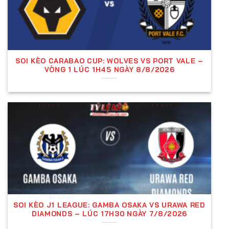
Với sự tận tâm và không ngừng đổi mới, chúng tôi
cam kết tiếp tục mang đến những trải nghiệm tốt
nhất cho người dùng, từ dữ liệu chính xác đến dịch
vụ chuyên nghiệp và thân thiện. Over.co.com
tự hào
SOI KÈO CARABAO CUP: WOLVES VS PORT VALE –
VÒNG 1 LÚC 1H45 NGÀY 8/8/2026
là địa chỉ đáng tin cậy, không thể thiếu đối với bất
kỳ ai đam mê thể thao và cá cược trực tuyến.
Tổng Quan Về Tỷ Lệ Kèo Của Nhà Cái
Tỷ Lệ Kèo Nhà Cái Là Gì?
SOI KÈO J1 LEAGUE: GAMBA OSAKA VS URAWA RED
DIAMONDS – LÚC 17H30 NGÀY 7/8/2026