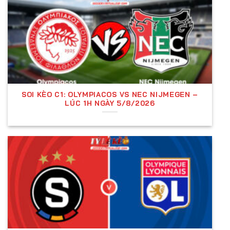
Các Loại Kèo Bóng Đá Phổ Biến
SOI KÈO C1: OLYMPIACOS VS NEC NIJMEGEN –
LÚC 1H NGÀY 5/8/2026
Các loại kèo bóng đá phổ biến hiện nay
Khi tham gia cá cược bóng đá, người chơi có thể lựa
chọn giữa nhiều loại kèo đa dạng. Mỗi loại kèo đều
có cách chơi riêng và phù hợp với từng chiến thuật
cá cược khác nhau. Dưới đây là một trong những
kèo bóng đá phổ biến hiện nay.
Kèo châu Á (kèo cược chấp, kèo handicap)