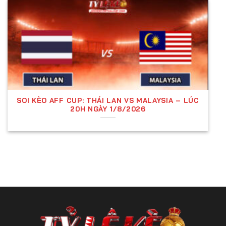
năm
Kèo Tài Xỉu (Over/Under) được nhà cái đưa ra dựa
trên số bàn thắng dự đoán trong một trận đấu.
Người chơi sẽ có hai lựa chọn:
Tài (Over):
Tổng số bàn thắng trong trận lớn
hơn mức nhà cái đưa ra.
SOI KÈO AFF CUP: THÁI LAN VS MALAYSIA – LÚC
Xỉu (Under):
Tổng số bàn thắng trong trận nhỏ
20H NGÀY 1/8/2026
hơn mức nhà cái đưa ra.
Ví dụ: Nếu nhà cái đưa ra mức
O/U 2.5
, người chơi
đặt cược như sau:
Nếu trận đấu có
3 bàn thắng trở lên
(ví dụ: 2-1,
3-0, 4-2), cược Tài thắng.
Nếu trận đấu có
dưới 3 bàn thắng
(0-0, 1-0, 1-
1), cược Xỉu thắng.