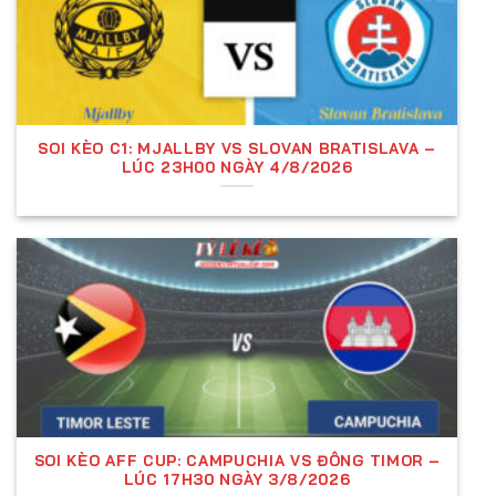
Kèo Châu Âu (1X2)
Kèo Châu Âu, hay còn gọi là
kèo 1X2
, là một trong
những loại kèo cá cược bóng đá đơn giản và phổ
biến nhất hiện nay. Loại kèo này được sử dụng rộng
SOI KÈO C1: MJALLBY VS SLOVAN BRATISLAVA –
rãi tại các nhà cái, đặc biệt là ở thị trường châu Âu.
LÚC 23H00 NGÀY 4/8/2026
Khác với kèo châu Á có tỷ lệ chấp, kèo 1X2 chỉ tập
trung vào kết quả chung cuộc của trận đấu, giúp
người chơi dễ dàng đưa ra lựa chọn mà không cần
quan tâm đến cách biệt tỷ số giữa hai đội.
Trong kèo châu Âu, người chơi sẽ có
ba lựa chọn
đặt cược
, mỗi lựa chọn tương ứng với một kết quả
có thể xảy ra trong trận đấu:
1:
Đặt cược đội chủ nhà thắng. Nếu đội chủ nhà
giành chiến thắng sau 90 phút thi đấu chính
SOI KÈO AFF CUP: CAMPUCHIA VS ĐÔNG TIMOR –
thức, người chơi sẽ thắng cược.
LÚC 17H30 NGÀY 3/8/2026