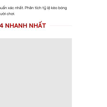
ẩn xác nhất. Phân tích tỷ lệ kèo bóng
ười chơi.
24 NHANH NHẤT
Hai dòng kèo