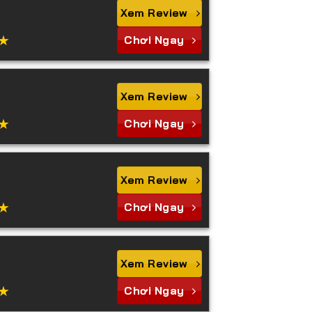
Xem Review
Chơi Ngay
Xem Review
Chơi Ngay
Xem Review
Chơi Ngay
Xem Review
Chơi Ngay