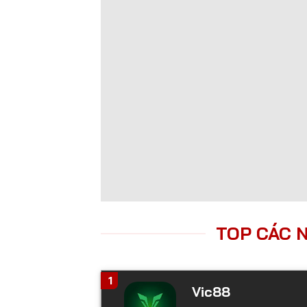
TOP CÁC N
1
Vic88