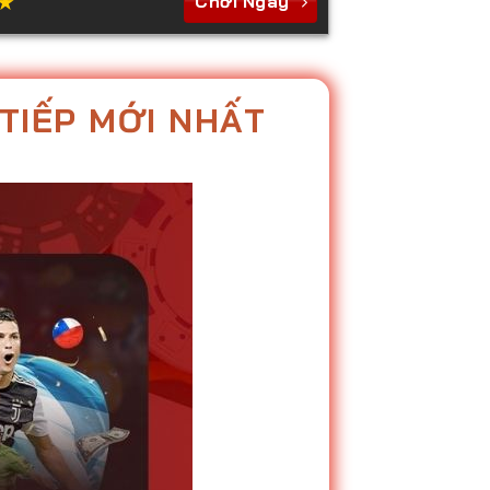
Chơi Ngay
 TIẾP MỚI NHẤT