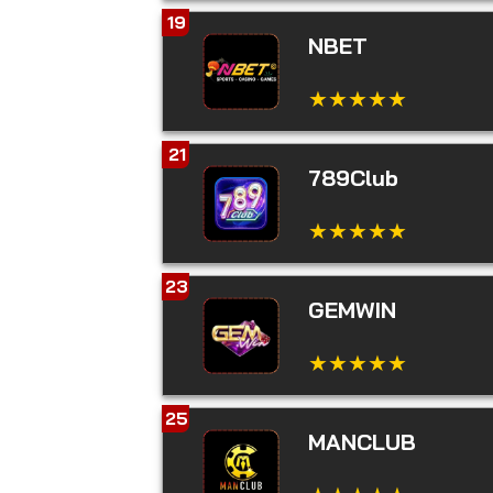
19
NBET
21
789Club
23
GEMWIN
25
MANCLUB