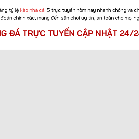
ảng tỷ lệ
kèo nhà cái
5 trực tuyến hôm nay nhanh chóng và chu
đoán chính xác, mang đến sân chơi uy tín, an toàn cho mọi ng
NG ĐÁ TRỰC TUYẾN CẬP NHẬT 24/
Ngày mai
10/08
11/08
12/08
13/08
14/08
TL Malaysia
Five88