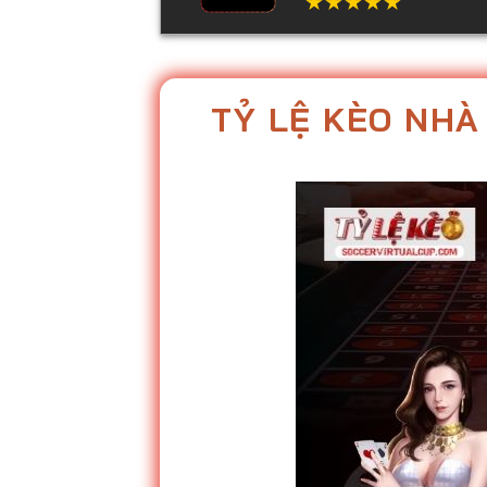
TỶ
LỆ KÈO NHÀ 