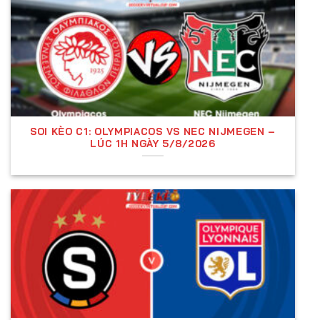
Các Loại Kèo Bóng Đá Phổ Biến
SOI KÈO C1: OLYMPIACOS VS NEC NIJMEGEN –
LÚC 1H NGÀY 5/8/2026
Các loại kèo bóng đá phổ biến hiện nay
Khi tham gia cá cược bóng đá, người chơi có thể lựa
chọn giữa nhiều loại kèo đa dạng. Mỗi loại kèo đều
có cách chơi riêng và phù hợp với từng chiến thuật
cá cược khác nhau. Dưới đây là một trong những
kèo bóng đá phổ biến hiện nay.
Kèo châu Á (kèo cược chấp, kèo handicap)