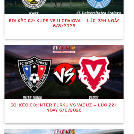
Cách Các Nhà Cái Thiết Lập Kèo
Các nhà cái sử dụng đội ngũ chuyên gia phân tích
SOI KÈO C2: KUPS VS U CRAIOVA – LÚC 22H NGÀY
dữ liệu bóng đá để đưa ra tỷ lệ kèo. Họ xem xét các
6/8/2026
yếu tố như:
Tình hình thi đấu và lực lượng của hai đội
Lịch sử đối đầu.
Yếu tố sân nhà, sân khách.
Tác động từ chấn thương, thẻ phạt.
Biến động thị trường cá cược.
Sau khi tỷ lệ kèo được thiết lập, nhà cái có thể điều
SOI KÈO C3: INTER TURKU VS VADUZ – LÚC 22H
chỉnh dựa trên biến động người chơi đặt cược,
NGÀY 6/8/2026
nhằm đảm bảo lợi nhuận và cân bằng tỷ lệ cược
giữa hai bên.