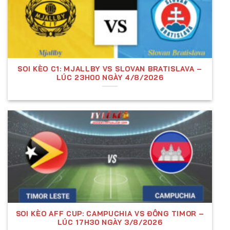
Kèo Châu Âu (1X2)
Kèo Châu Âu, hay còn gọi là
kèo 1X2
, là một trong
những loại kèo cá cược bóng đá đơn giản và phổ
biến nhất hiện nay. Loại kèo này được sử dụng rộng
SOI KÈO C1: MJALLBY VS SLOVAN BRATISLAVA –
rãi tại các nhà cái, đặc biệt là ở thị trường châu Âu.
LÚC 23H00 NGÀY 4/8/2026
Khác với kèo châu Á có tỷ lệ chấp, kèo 1X2 chỉ tập
trung vào kết quả chung cuộc của trận đấu, giúp
người chơi dễ dàng đưa ra lựa chọn mà không cần
quan tâm đến cách biệt tỷ số giữa hai đội.
Trong kèo châu Âu, người chơi sẽ có
ba lựa chọn
đặt cược
, mỗi lựa chọn tương ứng với một kết quả
có thể xảy ra trong trận đấu:
1:
Đặt cược đội chủ nhà thắng. Nếu đội chủ nhà
giành chiến thắng sau 90 phút thi đấu chính
SOI KÈO AFF CUP: CAMPUCHIA VS ĐÔNG TIMOR –
thức, người chơi sẽ thắng cược.
LÚC 17H30 NGÀY 3/8/2026