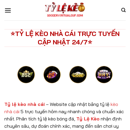
Bỏ
qua
nội
dung
⭐️TỶ LỆ KÈO NHÀ CÁI TRỰC TUYẾN
CẬP NHẬT 24/7⭐️
Tỷ lệ kèo nhà cái
– Website cập nhật bảng tỷ lệ
kèo
nhà cái
5 trực tuyến hôm nay nhanh chóng và chuẩn xác
nhất. Phân tích tỷ lệ kèo bóng đá,
Tỷ Lệ Kèo
nhận định
chuyên sâu, dự đoán chính xác, mang đến sân chơi uy