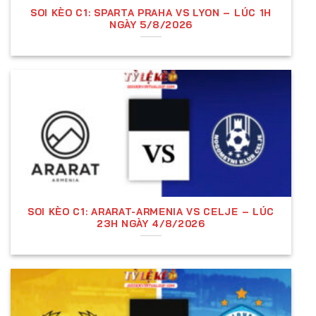
SOI KÈO C1: SPARTA PRAHA VS LYON – LÚC 1H
Kèo châu Á là loại kèo phổ biến nhất, trong đó đội
NGÀY 5/8/2026
mạnh hơn (cửa trên) sẽ chấp đội yếu hơn (cửa dưới)
một số bàn thắng nhất định. Một số dạng kèo chấp
phổ biến:
Kèo đồng banh (0.0):
Hai đội ngang sức, đặt
cược đội nào thắng sẽ ăn tiền.
Kèo chấp 0.25 (¼):
Đội cửa trên chấp nhẹ, nếu
hòa thì thua nửa tiền.
Kèo chấp 0.5 (½):
Đội cửa trên thắng mới ăn
đủ, hòa hoặc thua thì mất tiền.
SOI KÈO C1: ARARAT-ARMENIA VS CELJE – LÚC
23H NGÀY 4/8/2026
Kèo chấp 0.75 (¾):
Thắng cách biệt 2 bàn trở
lên mới ăn đủ, thắng 1 bàn ăn nửa tiền.
Kèo chấp 1 trái:
Nếu đội cửa trên thắng cách
biệt 1 bàn thì hoàn tiền, thắng từ 2 bàn trở lên
mới ăn đủ.