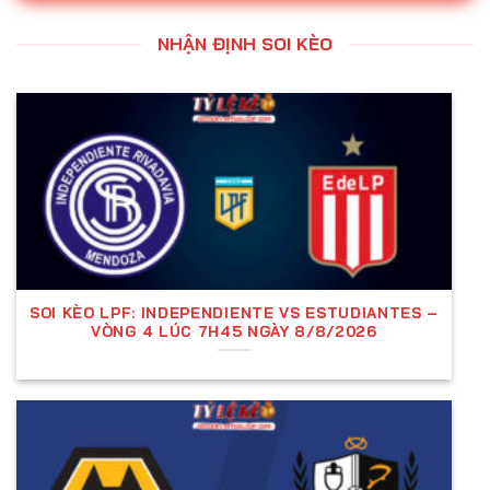
kèo châu Âu đến kèo Tài Xỉu, mỗi loại đều có cách
tính riêng và ảnh hưởng đến chiến thuật đặt cược.
NHẬN ĐỊNH SOI KÈO
Bên cạnh đó, việc nhận định kèo đúng đắn và cập
nhật tỷ lệ cá cược liên tục là yếu tố quan trọng để
tối ưu hóa lợi nhuận khi tham gia cá độ bóng đá.
Điều khiến người dùng ấn tượng khi truy cập vào
trang web của Kèo nhà cái 11sadan.net chính là sự
phong phú và chất lượng của thông tin được cung
cấp.
Uy tín và chất lượng luôn là hai tiêu chí hàng đầu
SOI KÈO LPF: INDEPENDIENTE VS ESTUDIANTES –
mà website
không ngừng theo đuổi. Mọi thông tin và
VÒNG 4 LÚC 7H45 NGÀY 8/8/2026
dịch vụ được cung cấp đều trải qua quá trình kiểm
chứng kỹ lưỡng, đảm bảo tính chính xác và độ tin
cậy cao. Chính vì vậy, Over.co.com
không chỉ nhận
được sự đánh giá cao từ cộng đồng cá cược mà
còn trở thành sự lựa chọn ưu tiên của đông đảo
người yêu thể thao trên toàn thế giới.