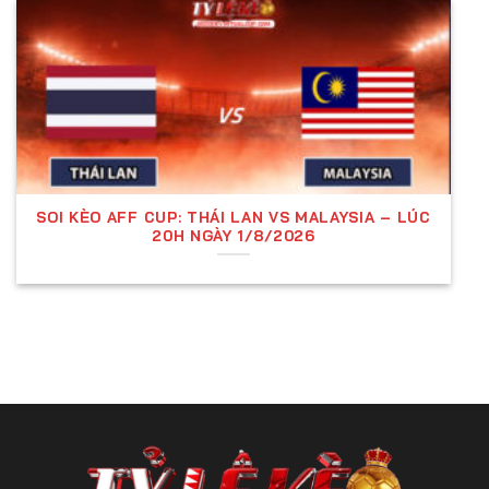
năm
Kèo Tài Xỉu (Over/Under) được nhà cái đưa ra dựa
trên số bàn thắng dự đoán trong một trận đấu.
Người chơi sẽ có hai lựa chọn:
Tài (Over):
Tổng số bàn thắng trong trận lớn
hơn mức nhà cái đưa ra.
SOI KÈO AFF CUP: THÁI LAN VS MALAYSIA – LÚC
Xỉu (Under):
Tổng số bàn thắng trong trận nhỏ
20H NGÀY 1/8/2026
hơn mức nhà cái đưa ra.
Ví dụ: Nếu nhà cái đưa ra mức
O/U 2.5
, người chơi
đặt cược như sau:
Nếu trận đấu có
3 bàn thắng trở lên
(ví dụ: 2-1,
3-0, 4-2), cược Tài thắng.
Nếu trận đấu có
dưới 3 bàn thắng
(0-0, 1-0, 1-
1), cược Xỉu thắng.