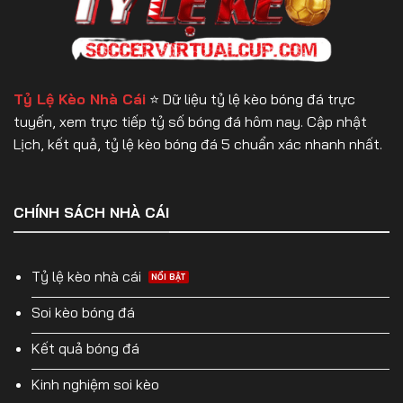
Kèo Hiệp 1
Kèo hiệp 1 (HT – Half Time) là một trong những loại
kèo phổ biến trong cá cược bóng đá, dành riêng cho
Tỷ Lệ Kèo Nhà Cái
⭐️ Dữ liệu tỷ lệ kèo bóng đá trực
45 phút thi đấu đầu tiên
của trận đấu. Không
tuyến, xem trực tiếp tỷ số bóng đá hôm nay. Cập nhật
giống như kèo cả trận, kèo hiệp 1 chỉ tính kết quả
Lịch, kết quả, tỷ lệ kèo bóng đá 5 chuẩn xác nhanh nhất.
trong hiệp đầu, giúp người chơi có thể tham gia đặt
cược với thời gian ngắn hơn, giảm rủi ro và linh hoạt
hơn trong chiến lược cá cược.
CHÍNH SÁCH NHÀ CÁI
Kèo hiệp 1 được nhà cái đưa ra dựa trên diễn biến dự
đoán trong 45 phút đầu tiên của trận đấu. Người
Tỷ lệ kèo nhà cái
tham gia cá cược có thể lựa chọn nhiều hình thức
kèo khác nhau như:
Soi kèo bóng đá
Kèo châu Âu hiệp 1 (1X2 HT)
– Dự đoán đội
Kết quả bóng đá
thắng trong hiệp 1.
Kinh nghiệm soi kèo
Kèo châu Á hiệp 1 (Handicap HT)
– Cược đội