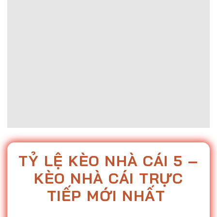
TỶ
LỆ KÈO NHÀ CÁI 5 –
KÈO NHÀ CÁI TRỰC
TIẾP MỚI NHẤT