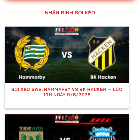
kèo châu Âu đến kèo Tài Xỉu, mỗi loại đều có cách
tính riêng và ảnh hưởng đến chiến thuật đặt cược.
NHẬN ĐỊNH SOI KÈO
Bên cạnh đó, việc nhận định kèo đúng đắn và cập
nhật tỷ lệ cá cược liên tục là yếu tố quan trọng để
tối ưu hóa lợi nhuận khi tham gia cá độ bóng đá.
Điều khiến người dùng ấn tượng khi truy cập vào
trang web của Kèo nhà cái 11sadan.net chính là sự
phong phú và chất lượng của thông tin được cung
cấp.
Uy tín và chất lượng luôn là hai tiêu chí hàng đầu
SOI KÈO SWE: HAMMARBY VS BK HACKEN – LÚC
mà website
không ngừng theo đuổi. Mọi thông tin và
19H NGÀY 9/8/2026
dịch vụ được cung cấp đều trải qua quá trình kiểm
chứng kỹ lưỡng, đảm bảo tính chính xác và độ tin
cậy cao. Chính vì vậy, Over.co.com
không chỉ nhận
được sự đánh giá cao từ cộng đồng cá cược mà
còn trở thành sự lựa chọn ưu tiên của đông đảo
người yêu thể thao trên toàn thế giới.