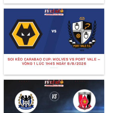
Tỷ lệ nhà cái là gì?
Tỷ lệ kèo nhà cái
là các con số do nhà cái cung
cấp, thể hiện sự đánh giá về xác suất thắng, thua
của hai đội bóng trong một trận đấu. Những con số
này được tính toán dựa trên nhiều yếu tố như
phong độ, đội hình, lịch sử đối đầu và điều kiện thi
đấu.
SOI KÈO CARABAO CUP: WOLVES VS PORT VALE –
VÒNG 1 LÚC 1H45 NGÀY 8/8/2026
Tầm Quan Trọng Của Tỷ Lệ Kèo Trong Cá
Cược Tỷ Lệ Bóng Đá
Tỷ lệ đóng vai trò cốt lõi trong cá cược bóng đá vì
nó giúp người chơi đưa ra quyết định đặt cược một
cách hợp lý. Việc hiểu rõ tỷ lệ kèo không chỉ giúp
tăng cơ hội thắng cược mà còn hạn chế rủi ro, giúp
người chơi kiểm soát vốn hiệu quả.