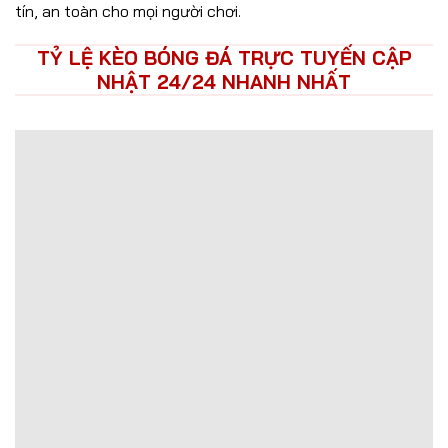
tín, an toàn cho mọi người chơi.
TỶ LỆ KÈO BÓNG ĐÁ TRỰC TUYẾN CẬP
NHẬT 24/24 NHANH NHẤT
Trận Hot
Tất cả giải đấu
TL Malaysia
Sky88
Kèo TT
Xem bóng
Hôm nay
Ngày mai
10/08