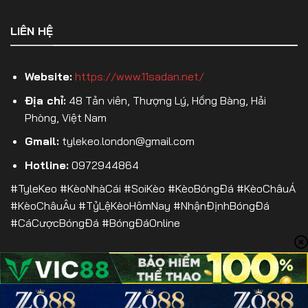
chấp trong hiệp 1.
LIÊN HỆ
Kèo Tài Xỉu hiệp 1 (Over/Under HT)
– Dự đoán
tổng số bàn thắng trong hiệp 1.
Website:
https://www.11sadan.net/
Kèo phạt góc hiệp 1
– Cược số quả phạt góc
trong 45 phút đầu.
Địa chỉ:
48 Tản viên, Thượng Lý, Hồng Bàng, Hải
Phòng, Việt Nam
Kèo thẻ phạt hiệp 1
– Đặt cược số lượng thẻ
trong hiệp 1.
Gmail:
tylekeo.london@gmail.com
Hotline:
0972944864
Việc lựa chọn kèo hiệp 1 phù hợp sẽ giúp người chơi
tối ưu hóa lợi nhuận và kiểm soát tốt hơn rủi ro
#TyleKeo #KèoNhàCái #SoiKèo #KèoBóngĐá #KèoChâuÁ
trong cá cược bóng đá.
#KèoChâuÂu #TỷLệKèoHômNay #NhậnĐịnhBóngĐá
#CáCượcBóngĐá #BóngĐáOnline
Kèo Phạt Góc
Kèo phạt góc là một trong những hình thức cá cược
bóng đá
không dựa trên kết quả thắng – thua
của trận đấu
, mà chỉ tập trung vào
số lượng quả
Copyright 2026 © 11sadan.net