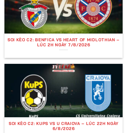
Kèo Châu Âu (1X2)
Kèo Châu Âu, hay còn gọi là
kèo 1X2
, là một trong
những loại kèo cá cược bóng đá đơn giản và phổ
biến nhất hiện nay. Loại kèo này được sử dụng rộng
SOI KÈO C2: BENFICA VS HEART OF MIDLOTHIAN –
rãi tại các nhà cái, đặc biệt là ở thị trường châu Âu.
LÚC 2H NGÀY 7/8/2026
Khác với kèo châu Á có tỷ lệ chấp, kèo 1X2 chỉ tập
trung vào kết quả chung cuộc của trận đấu, giúp
người chơi dễ dàng đưa ra lựa chọn mà không cần
quan tâm đến cách biệt tỷ số giữa hai đội.
Trong kèo châu Âu, người chơi sẽ có
ba lựa chọn
đặt cược
, mỗi lựa chọn tương ứng với một kết quả
có thể xảy ra trong trận đấu:
1:
Đặt cược đội chủ nhà thắng. Nếu đội chủ nhà
giành chiến thắng sau 90 phút thi đấu chính
SOI KÈO C2: KUPS VS U CRAIOVA – LÚC 22H NGÀY
thức, người chơi sẽ thắng cược.
6/8/2026