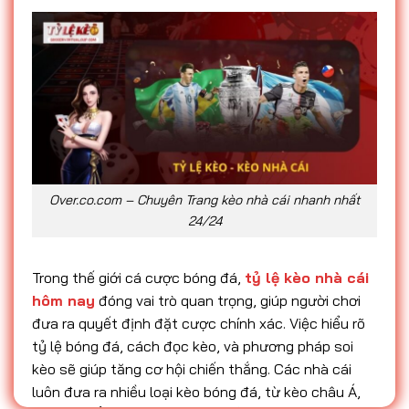
Over.co.com – Chuyên Trang kèo nhà cái nhanh nhất
24/24
Trong thế giới cá cược bóng đá,
tỷ lệ kèo nhà cái
hôm nay
đóng vai trò quan trọng, giúp người chơi
đưa ra quyết định đặt cược chính xác. Việc hiểu rõ
tỷ lệ bóng đá, cách đọc kèo, và phương pháp soi
kèo sẽ giúp tăng cơ hội chiến thắng. Các nhà cái
luôn đưa ra nhiều loại kèo bóng đá, từ kèo châu Á,