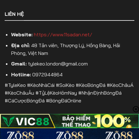
chấp trong hiệp 1.
LIÊN HỆ
Kèo Tài Xỉu hiệp 1 (Over/Under HT)
– Dự đoán
tổng số bàn thắng trong hiệp 1.
Website:
https://www.11sadan.net/
Kèo phạt góc hiệp 1
– Cược số quả phạt góc
trong 45 phút đầu.
Địa chỉ:
48 Tản viên, Thượng Lý, Hồng Bàng, Hải
Phòng, Việt Nam
Kèo thẻ phạt hiệp 1
– Đặt cược số lượng thẻ
trong hiệp 1.
Gmail:
tylekeo.london@gmail.com
Hotline:
0972944864
Việc lựa chọn kèo hiệp 1 phù hợp sẽ giúp người chơi
tối ưu hóa lợi nhuận và kiểm soát tốt hơn rủi ro
#TyleKeo #KèoNhàCái #SoiKèo #KèoBóngĐá #KèoChâuÁ
trong cá cược bóng đá.
#KèoChâuÂu #TỷLệKèoHômNay #NhậnĐịnhBóngĐá
#CáCượcBóngĐá #BóngĐáOnline
Kèo Phạt Góc
Kèo phạt góc là một trong những hình thức cá cược
bóng đá
không dựa trên kết quả thắng – thua
của trận đấu
, mà chỉ tập trung vào
số lượng quả
Copyright 2026 © 11sadan.net