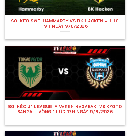
Cách Các Nhà Cái Thiết Lập Kèo
Các nhà cái sử dụng đội ngũ chuyên gia phân tích
SOI KÈO SWE: HAMMARBY VS BK HACKEN – LÚC
dữ liệu bóng đá để đưa ra tỷ lệ kèo. Họ xem xét các
19H NGÀY 9/8/2026
yếu tố như:
Tình hình thi đấu và lực lượng của hai đội
Lịch sử đối đầu.
Yếu tố sân nhà, sân khách.
Tác động từ chấn thương, thẻ phạt.
Biến động thị trường cá cược.
Sau khi tỷ lệ kèo được thiết lập, nhà cái có thể điều
SOI KÈO J1 LEAGUE: V-VAREN NAGASAKI VS KYOTO
chỉnh dựa trên biến động người chơi đặt cược,
SANGA – VÒNG 1 LÚC 17H NGÀY 9/8/2026
nhằm đảm bảo lợi nhuận và cân bằng tỷ lệ cược
giữa hai bên.