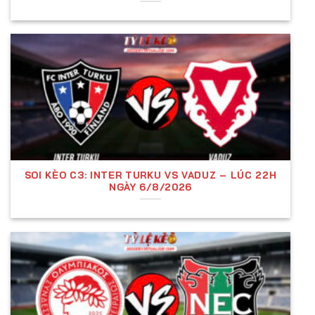
X:
Đặt cược kết quả hòa. Nếu hai đội kết thúc
trận đấu với tỷ số hòa (không phân biệt bao
nhiêu bàn), người chơi sẽ thắng cược.
2:
Đặt cược đội khách thắng. Nếu đội khách
giành chiến thắng, người chơi sẽ nhận tiền
thưởng tương ứng với tỷ lệ cược của nhà cái.
Ví Dụ Cụ Thể Về Kèo Châu Âu (1X2)
Ví dụ về trận đấu giữa Manchester United và đối thủ
SOI KÈO C3: INTER TURKU VS VADUZ – LÚC 22H
Chelsea
, nhà cái đưa ra tỷ lệ cược 1X2 như sau:
NGÀY 6/8/2026
1 (Manchester United thắng):
2.00
X (Hòa):
3.50
2 (Chelsea thắng):
3.00
Nếu người chơi đặt
100$ vào Manchester United