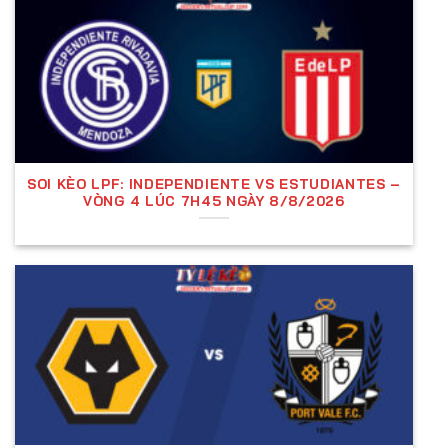
Các Loại Kèo Bóng Đá Phổ Biến
SOI KÈO LPF: INDEPENDIENTE VS ESTUDIANTES –
VÒNG 4 LÚC 7H45 NGÀY 8/8/2026
Các loại kèo bóng đá phổ biến hiện nay
Khi tham gia cá cược bóng đá, người chơi có thể lựa
chọn giữa nhiều loại kèo đa dạng. Mỗi loại kèo đều
có cách chơi riêng và phù hợp với từng chiến thuật
cá cược khác nhau. Dưới đây là một trong những
kèo bóng đá phổ biến hiện nay.
Kèo châu Á (kèo cược chấp, kèo handicap)