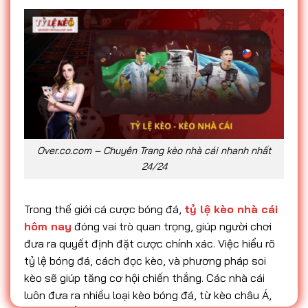
Over.co.com – Chuyên Trang kèo nhà cái nhanh nhất
24/24
Trong thế giới cá cược bóng đá,
tỷ lệ kèo nhà cái
hôm nay
đóng vai trò quan trọng, giúp người chơi
đưa ra quyết định đặt cược chính xác. Việc hiểu rõ
tỷ lệ bóng đá, cách đọc kèo, và phương pháp soi
kèo sẽ giúp tăng cơ hội chiến thắng. Các nhà cái
luôn đưa ra nhiều loại kèo bóng đá, từ kèo châu Á,