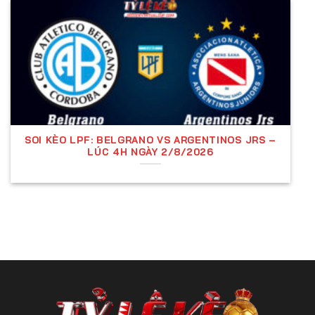
năm
Kèo Tài Xỉu (Over/Under) được nhà cái đưa ra dựa
trên số bàn thắng dự đoán trong một trận đấu.
Người chơi sẽ có hai lựa chọn:
Tài (Over):
Tổng số bàn thắng trong trận lớn
hơn mức nhà cái đưa ra.
SOI KÈO LPF: BELGRANO VS ARGENTINOS JRS –
Xỉu (Under):
Tổng số bàn thắng trong trận nhỏ
LÚC 4H NGÀY 2/8/2026
hơn mức nhà cái đưa ra.
Ví dụ: Nếu nhà cái đưa ra mức
O/U 2.5
, người chơi
đặt cược như sau:
Nếu trận đấu có
3 bàn thắng trở lên
(ví dụ: 2-1,
3-0, 4-2), cược Tài thắng.
Nếu trận đấu có
dưới 3 bàn thắng
(0-0, 1-0, 1-
1), cược Xỉu thắng.