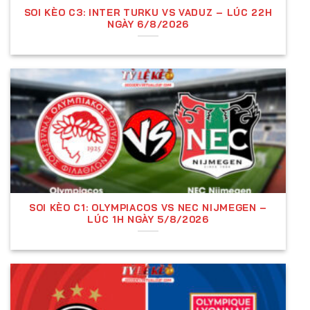
SOI KÈO C3: INTER TURKU VS VADUZ – LÚC 22H
Kèo châu Á là loại kèo phổ biến nhất, trong đó đội
NGÀY 6/8/2026
mạnh hơn (cửa trên) sẽ chấp đội yếu hơn (cửa dưới)
một số bàn thắng nhất định. Một số dạng kèo chấp
phổ biến:
Kèo đồng banh (0.0):
Hai đội ngang sức, đặt
cược đội nào thắng sẽ ăn tiền.
Kèo chấp 0.25 (¼):
Đội cửa trên chấp nhẹ, nếu
hòa thì thua nửa tiền.
Kèo chấp 0.5 (½):
Đội cửa trên thắng mới ăn
đủ, hòa hoặc thua thì mất tiền.
SOI KÈO C1: OLYMPIACOS VS NEC NIJMEGEN –
LÚC 1H NGÀY 5/8/2026
Kèo chấp 0.75 (¾):
Thắng cách biệt 2 bàn trở
lên mới ăn đủ, thắng 1 bàn ăn nửa tiền.
Kèo chấp 1 trái:
Nếu đội cửa trên thắng cách
biệt 1 bàn thì hoàn tiền, thắng từ 2 bàn trở lên
mới ăn đủ.