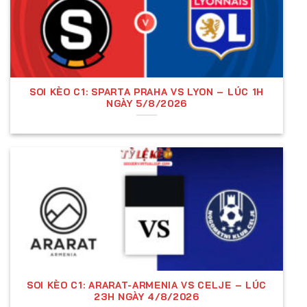
Kèo Châu Âu (1X2)
Kèo Châu Âu, hay còn gọi là
kèo 1X2
, là một trong
những loại kèo cá cược bóng đá đơn giản và phổ
biến nhất hiện nay. Loại kèo này được sử dụng rộng
SOI KÈO C1: SPARTA PRAHA VS LYON – LÚC 1H
rãi tại các nhà cái, đặc biệt là ở thị trường châu Âu.
NGÀY 5/8/2026
Khác với kèo châu Á có tỷ lệ chấp, kèo 1X2 chỉ tập
trung vào kết quả chung cuộc của trận đấu, giúp
người chơi dễ dàng đưa ra lựa chọn mà không cần
quan tâm đến cách biệt tỷ số giữa hai đội.
Trong kèo châu Âu, người chơi sẽ có
ba lựa chọn
đặt cược
, mỗi lựa chọn tương ứng với một kết quả
có thể xảy ra trong trận đấu:
1:
Đặt cược đội chủ nhà thắng. Nếu đội chủ nhà
giành chiến thắng sau 90 phút thi đấu chính
SOI KÈO C1: ARARAT-ARMENIA VS CELJE – LÚC
thức, người chơi sẽ thắng cược.
23H NGÀY 4/8/2026