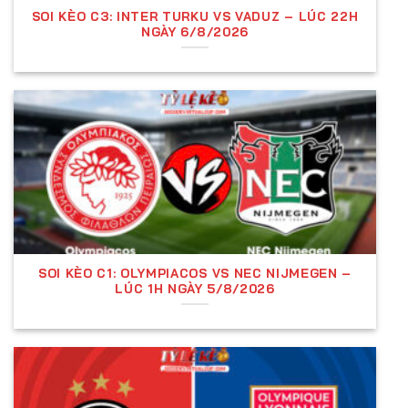
SOI KÈO C3: INTER TURKU VS VADUZ – LÚC 22H
Kèo châu Á là loại kèo phổ biến nhất, trong đó đội
NGÀY 6/8/2026
mạnh hơn (cửa trên) sẽ chấp đội yếu hơn (cửa dưới)
một số bàn thắng nhất định. Một số dạng kèo chấp
phổ biến:
Kèo đồng banh (0.0):
Hai đội ngang sức, đặt
cược đội nào thắng sẽ ăn tiền.
Kèo chấp 0.25 (¼):
Đội cửa trên chấp nhẹ, nếu
hòa thì thua nửa tiền.
Kèo chấp 0.5 (½):
Đội cửa trên thắng mới ăn
đủ, hòa hoặc thua thì mất tiền.
SOI KÈO C1: OLYMPIACOS VS NEC NIJMEGEN –
LÚC 1H NGÀY 5/8/2026
Kèo chấp 0.75 (¾):
Thắng cách biệt 2 bàn trở
lên mới ăn đủ, thắng 1 bàn ăn nửa tiền.
Kèo chấp 1 trái:
Nếu đội cửa trên thắng cách
biệt 1 bàn thì hoàn tiền, thắng từ 2 bàn trở lên
mới ăn đủ.