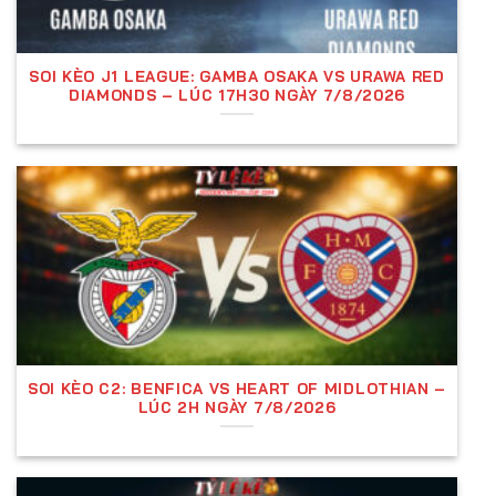
Cách Các Nhà Cái Thiết Lập Kèo
Các nhà cái sử dụng đội ngũ chuyên gia phân tích
SOI KÈO J1 LEAGUE: GAMBA OSAKA VS URAWA RED
dữ liệu bóng đá để đưa ra tỷ lệ kèo. Họ xem xét các
DIAMONDS – LÚC 17H30 NGÀY 7/8/2026
yếu tố như:
Tình hình thi đấu và lực lượng của hai đội
Lịch sử đối đầu.
Yếu tố sân nhà, sân khách.
Tác động từ chấn thương, thẻ phạt.
Biến động thị trường cá cược.
Sau khi tỷ lệ kèo được thiết lập, nhà cái có thể điều
SOI KÈO C2: BENFICA VS HEART OF MIDLOTHIAN –
chỉnh dựa trên biến động người chơi đặt cược,
LÚC 2H NGÀY 7/8/2026
nhằm đảm bảo lợi nhuận và cân bằng tỷ lệ cược
giữa hai bên.