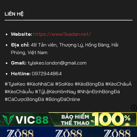
chấp trong hiệp 1.
LIÊN HỆ
Kèo Tài Xỉu hiệp 1 (Over/Under HT)
– Dự đoán
tổng số bàn thắng trong hiệp 1.
Website:
https://www.11sadan.net/
Kèo phạt góc hiệp 1
– Cược số quả phạt góc
trong 45 phút đầu.
Địa chỉ:
48 Tản viên, Thượng Lý, Hồng Bàng, Hải
Phòng, Việt Nam
Kèo thẻ phạt hiệp 1
– Đặt cược số lượng thẻ
trong hiệp 1.
Gmail:
tylekeo.london@gmail.com
Hotline:
0972944864
Việc lựa chọn kèo hiệp 1 phù hợp sẽ giúp người chơi
tối ưu hóa lợi nhuận và kiểm soát tốt hơn rủi ro
#TyleKeo #KèoNhàCái #SoiKèo #KèoBóngĐá #KèoChâuÁ
trong cá cược bóng đá.
#KèoChâuÂu #TỷLệKèoHômNay #NhậnĐịnhBóngĐá
#CáCượcBóngĐá #BóngĐáOnline
Kèo Phạt Góc
Kèo phạt góc là một trong những hình thức cá cược
bóng đá
không dựa trên kết quả thắng – thua
của trận đấu
, mà chỉ tập trung vào
số lượng quả
Copyright 2026 © 11sadan.net