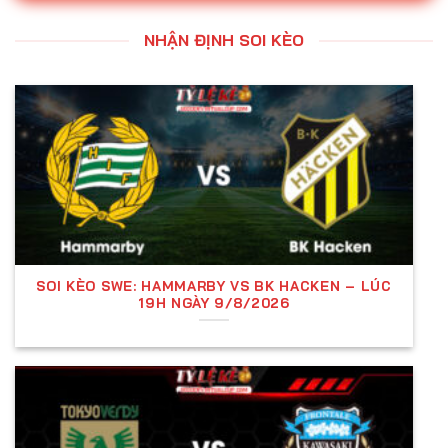
kèo châu Âu đến kèo Tài Xỉu, mỗi loại đều có cách
tính riêng và ảnh hưởng đến chiến thuật đặt cược.
NHẬN ĐỊNH SOI KÈO
Bên cạnh đó, việc nhận định kèo đúng đắn và cập
nhật tỷ lệ cá cược liên tục là yếu tố quan trọng để
tối ưu hóa lợi nhuận khi tham gia cá độ bóng đá.
Điều khiến người dùng ấn tượng khi truy cập vào
trang web của Kèo nhà cái 11sadan.net chính là sự
phong phú và chất lượng của thông tin được cung
cấp.
Uy tín và chất lượng luôn là hai tiêu chí hàng đầu
SOI KÈO SWE: HAMMARBY VS BK HACKEN – LÚC
mà website
không ngừng theo đuổi. Mọi thông tin và
19H NGÀY 9/8/2026
dịch vụ được cung cấp đều trải qua quá trình kiểm
chứng kỹ lưỡng, đảm bảo tính chính xác và độ tin
cậy cao. Chính vì vậy, Over.co.com
không chỉ nhận
được sự đánh giá cao từ cộng đồng cá cược mà
còn trở thành sự lựa chọn ưu tiên của đông đảo
người yêu thể thao trên toàn thế giới.