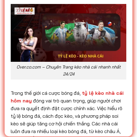
Over.co.com – Chuyên Trang kèo nhà cái nhanh nhất
24/24
Trong thế giới cá cược bóng đá,
tỷ lệ kèo nhà cái
hôm nay
đóng vai trò quan trọng, giúp người chơi
đưa ra quyết định đặt cược chính xác. Việc hiểu rõ
tỷ lệ bóng đá, cách đọc kèo, và phương pháp soi
kèo sẽ giúp tăng cơ hội chiến thắng. Các nhà cái
luôn đưa ra nhiều loại kèo bóng đá, từ kèo châu Á,