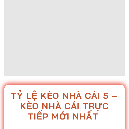
TỶ
LỆ KÈO NHÀ CÁI 5 –
KÈO NHÀ CÁI TRỰC
TIẾP MỚI NHẤT