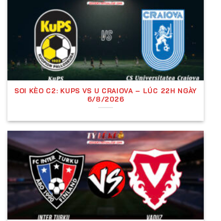
Các Loại Kèo Bóng Đá Phổ Biến
SOI KÈO C2: KUPS VS U CRAIOVA – LÚC 22H NGÀY
6/8/2026
Các loại kèo bóng đá phổ biến hiện nay
Khi tham gia cá cược bóng đá, người chơi có thể lựa
chọn giữa nhiều loại kèo đa dạng. Mỗi loại kèo đều
có cách chơi riêng và phù hợp với từng chiến thuật
cá cược khác nhau. Dưới đây là một trong những
kèo bóng đá phổ biến hiện nay.
Kèo châu Á (kèo cược chấp, kèo handicap)