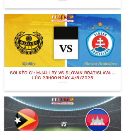
X:
Đặt cược kết quả hòa. Nếu hai đội kết thúc
trận đấu với tỷ số hòa (không phân biệt bao
nhiêu bàn), người chơi sẽ thắng cược.
2:
Đặt cược đội khách thắng. Nếu đội khách
giành chiến thắng, người chơi sẽ nhận tiền
thưởng tương ứng với tỷ lệ cược của nhà cái.
Ví Dụ Cụ Thể Về Kèo Châu Âu (1X2)
Ví dụ về trận đấu giữa Manchester United và đối thủ
SOI KÈO C1: MJALLBY VS SLOVAN BRATISLAVA –
Chelsea
, nhà cái đưa ra tỷ lệ cược 1X2 như sau:
LÚC 23H00 NGÀY 4/8/2026
1 (Manchester United thắng):
2.00
X (Hòa):
3.50
2 (Chelsea thắng):
3.00
Nếu người chơi đặt
100$ vào Manchester United