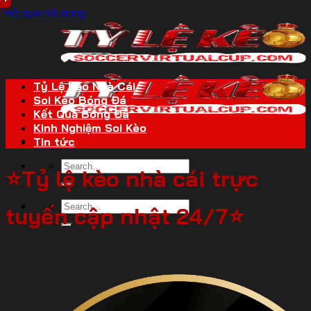
Bỏ qua nội dung
Tỷ Lệ Kèo Nhà Cái
Soi Kèo Bóng Đá
Kết Quả Bóng Đá
Kinh Nghiệm Soi Kèo
Tin tức
⭐️Tỷ lệ kèo nhà cái trực
tuyến cập nhật 24/7⭐️