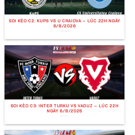
Cách Các Nhà Cái Thiết Lập Kèo
Các nhà cái sử dụng đội ngũ chuyên gia phân tích
SOI KÈO C2: KUPS VS U CRAIOVA – LÚC 22H NGÀY
dữ liệu bóng đá để đưa ra tỷ lệ kèo. Họ xem xét các
6/8/2026
yếu tố như:
Tình hình thi đấu và lực lượng của hai đội
Lịch sử đối đầu.
Yếu tố sân nhà, sân khách.
Tác động từ chấn thương, thẻ phạt.
Biến động thị trường cá cược.
Sau khi tỷ lệ kèo được thiết lập, nhà cái có thể điều
SOI KÈO C3: INTER TURKU VS VADUZ – LÚC 22H
chỉnh dựa trên biến động người chơi đặt cược,
NGÀY 6/8/2026
nhằm đảm bảo lợi nhuận và cân bằng tỷ lệ cược
giữa hai bên.