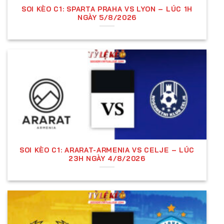
SOI KÈO C1: SPARTA PRAHA VS LYON – LÚC 1H
Kèo châu Á là loại kèo phổ biến nhất, trong đó đội
NGÀY 5/8/2026
mạnh hơn (cửa trên) sẽ chấp đội yếu hơn (cửa dưới)
một số bàn thắng nhất định. Một số dạng kèo chấp
phổ biến:
Kèo đồng banh (0.0):
Hai đội ngang sức, đặt
cược đội nào thắng sẽ ăn tiền.
Kèo chấp 0.25 (¼):
Đội cửa trên chấp nhẹ, nếu
hòa thì thua nửa tiền.
Kèo chấp 0.5 (½):
Đội cửa trên thắng mới ăn
đủ, hòa hoặc thua thì mất tiền.
SOI KÈO C1: ARARAT-ARMENIA VS CELJE – LÚC
23H NGÀY 4/8/2026
Kèo chấp 0.75 (¾):
Thắng cách biệt 2 bàn trở
lên mới ăn đủ, thắng 1 bàn ăn nửa tiền.
Kèo chấp 1 trái:
Nếu đội cửa trên thắng cách
biệt 1 bàn thì hoàn tiền, thắng từ 2 bàn trở lên
mới ăn đủ.