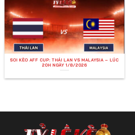
năm
Kèo Tài Xỉu (Over/Under) được nhà cái đưa ra dựa
trên số bàn thắng dự đoán trong một trận đấu.
Người chơi sẽ có hai lựa chọn:
Tài (Over):
Tổng số bàn thắng trong trận lớn
hơn mức nhà cái đưa ra.
SOI KÈO AFF CUP: THÁI LAN VS MALAYSIA – LÚC
Xỉu (Under):
Tổng số bàn thắng trong trận nhỏ
20H NGÀY 1/8/2026
hơn mức nhà cái đưa ra.
Ví dụ: Nếu nhà cái đưa ra mức
O/U 2.5
, người chơi
đặt cược như sau:
Nếu trận đấu có
3 bàn thắng trở lên
(ví dụ: 2-1,
3-0, 4-2), cược Tài thắng.
Nếu trận đấu có
dưới 3 bàn thắng
(0-0, 1-0, 1-
1), cược Xỉu thắng.