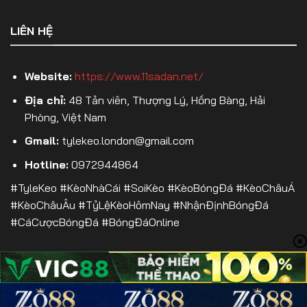
chấp trong hiệp 1.
LIÊN HỆ
Kèo Tài Xỉu hiệp 1 (Over/Under HT)
– Dự đoán
tổng số bàn thắng trong hiệp 1.
Website:
https://www.11sadan.net/
Kèo phạt góc hiệp 1
– Cược số quả phạt góc
trong 45 phút đầu.
Địa chỉ:
48 Tản viên, Thượng Lý, Hồng Bàng, Hải
Phòng, Việt Nam
Kèo thẻ phạt hiệp 1
– Đặt cược số lượng thẻ
trong hiệp 1.
Gmail:
tylekeo.london@gmail.com
Hotline:
0972944864
Việc lựa chọn kèo hiệp 1 phù hợp sẽ giúp người chơi
tối ưu hóa lợi nhuận và kiểm soát tốt hơn rủi ro
#TyleKeo #KèoNhàCái #SoiKèo #KèoBóngĐá #KèoChâuÁ
trong cá cược bóng đá.
#KèoChâuÂu #TỷLệKèoHômNay #NhậnĐịnhBóngĐá
#CáCượcBóngĐá #BóngĐáOnline
Kèo Phạt Góc
Kèo phạt góc là một trong những hình thức cá cược
bóng đá
không dựa trên kết quả thắng – thua
của trận đấu
, mà chỉ tập trung vào
số lượng quả
Copyright 2026 © 11sadan.net