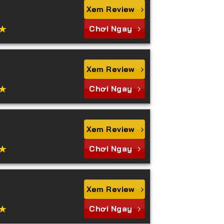
Xem Review
Chơi Ngay
Xem Review
Chơi Ngay
Xem Review
Chơi Ngay
Xem Review
Chơi Ngay