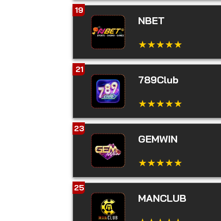
19
NBET
21
789Club
23
GEMWIN
25
MANCLUB