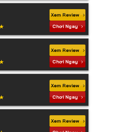
Xem Review
Chơi Ngay
Xem Review
Chơi Ngay
Xem Review
Chơi Ngay
Xem Review