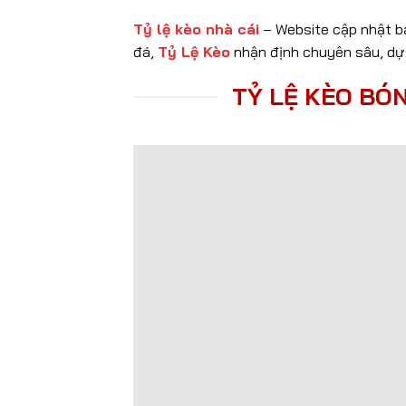
Tỷ lệ kèo nhà cái
– Website cập nhật b
đá,
Tỷ Lệ Kèo
nhận định chuyên sâu, dự 
TỶ LỆ KÈO BÓ
BÓNG ĐÁ
Ẩn
0
trận
[Hiển thị tất cả]
Kèo trực tuyến
Xem bóng
Hôm nay
Trận Hot
Tất cả giải đấu