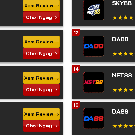
SKY88
Xem Review
Chơi Ngay
12
DA88
Xem Review
Chơi Ngay
14
NET88
Xem Review
Chơi Ngay
16
DA88
Xem Review
Chơi Ngay