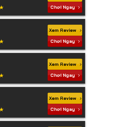
Chơi Ngay
Xem Review
Chơi Ngay
Xem Review
Chơi Ngay
Xem Review
Chơi Ngay