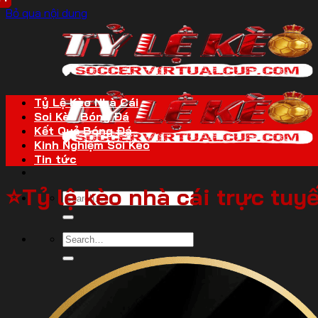
Bỏ qua nội dung
Tỷ Lệ Kèo Nhà Cái
Soi Kèo Bóng Đá
Kết Quả Bóng Đá
Kinh Nghiệm Soi Kèo
Tin tức
⭐️Tỷ lệ kèo nhà cái trực tuy