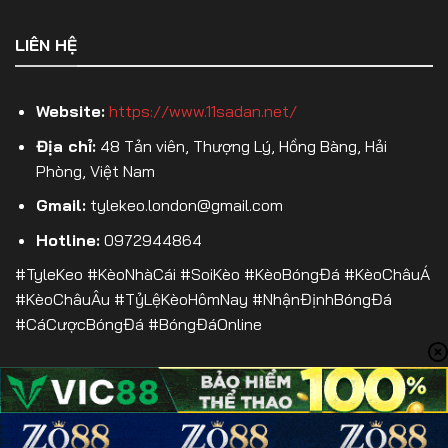
chấp trong hiệp 1.
LIÊN HỆ
Kèo Tài Xỉu hiệp 1 (Over/Under HT)
– Dự đoán
tổng số bàn thắng trong hiệp 1.
Website:
https://www.11sadan.net/
Kèo phạt góc hiệp 1
– Cược số quả phạt góc
trong 45 phút đầu.
Địa chỉ:
48 Tản viên, Thượng Lý, Hồng Bàng, Hải
Phòng, Việt Nam
Kèo thẻ phạt hiệp 1
– Đặt cược số lượng thẻ
trong hiệp 1.
Gmail:
tylekeo.london@gmail.com
Hotline:
0972944864
Việc lựa chọn kèo hiệp 1 phù hợp sẽ giúp người chơi
tối ưu hóa lợi nhuận và kiểm soát tốt hơn rủi ro
#TyleKeo #KèoNhàCái #SoiKèo #KèoBóngĐá #KèoChâuÁ
trong cá cược bóng đá.
#KèoChâuÂu #TỷLệKèoHômNay #NhậnĐịnhBóngĐá
#CáCượcBóngĐá #BóngĐáOnline
Kèo Phạt Góc
Kèo phạt góc là một trong những hình thức cá cược
bóng đá
không dựa trên kết quả thắng – thua
của trận đấu
, mà chỉ tập trung vào
số lượng quả
Copyright 2026 © 11sadan.net