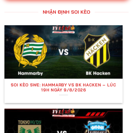
kèo châu Âu đến kèo Tài Xỉu, mỗi loại đều có cách
tính riêng và ảnh hưởng đến chiến thuật đặt cược.
NHẬN ĐỊNH SOI KÈO
Bên cạnh đó, việc nhận định kèo đúng đắn và cập
nhật tỷ lệ cá cược liên tục là yếu tố quan trọng để
tối ưu hóa lợi nhuận khi tham gia cá độ bóng đá.
Điều khiến người dùng ấn tượng khi truy cập vào
trang web của Kèo nhà cái 11sadan.net chính là sự
phong phú và chất lượng của thông tin được cung
cấp.
Uy tín và chất lượng luôn là hai tiêu chí hàng đầu
SOI KÈO SWE: HAMMARBY VS BK HACKEN – LÚC
mà website
không ngừng theo đuổi. Mọi thông tin và
19H NGÀY 9/8/2026
dịch vụ được cung cấp đều trải qua quá trình kiểm
chứng kỹ lưỡng, đảm bảo tính chính xác và độ tin
cậy cao. Chính vì vậy, Over.co.com
không chỉ nhận
được sự đánh giá cao từ cộng đồng cá cược mà
còn trở thành sự lựa chọn ưu tiên của đông đảo
người yêu thể thao trên toàn thế giới.