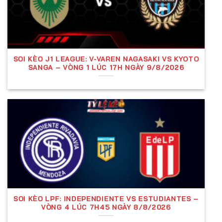
Với sự tận tâm và không ngừng đổi mới, chúng tôi
cam kết tiếp tục mang đến những trải nghiệm tốt
nhất cho người dùng, từ dữ liệu chính xác đến dịch
vụ chuyên nghiệp và thân thiện. Over.co.com
tự hào
SOI KÈO J1 LEAGUE: V-VAREN NAGASAKI VS KYOTO
SANGA – VÒNG 1 LÚC 17H NGÀY 9/8/2026
là địa chỉ đáng tin cậy, không thể thiếu đối với bất
kỳ ai đam mê thể thao và cá cược trực tuyến.
Tổng Quan Về Tỷ Lệ Kèo Của Nhà Cái
Tỷ Lệ Kèo Nhà Cái Là Gì?
SOI KÈO LPF: INDEPENDIENTE VS ESTUDIANTES –
VÒNG 4 LÚC 7H45 NGÀY 8/8/2026