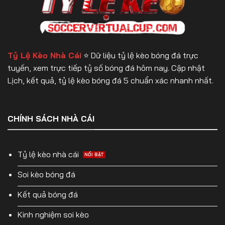
Kèo Hiệp 1
Kèo hiệp 1 (HT – Half Time) là một trong những loại
kèo phổ biến trong cá cược bóng đá, dành riêng cho
Tỷ Lệ Kèo Nhà Cái
⭐️ Dữ liệu tỷ lệ kèo bóng đá trực
45 phút thi đấu đầu tiên
của trận đấu. Không
tuyến, xem trực tiếp tỷ số bóng đá hôm nay. Cập nhật
giống như kèo cả trận, kèo hiệp 1 chỉ tính kết quả
Lịch, kết quả, tỷ lệ kèo bóng đá 5 chuẩn xác nhanh nhất.
trong hiệp đầu, giúp người chơi có thể tham gia đặt
cược với thời gian ngắn hơn, giảm rủi ro và linh hoạt
hơn trong chiến lược cá cược.
CHÍNH SÁCH NHÀ CÁI
Kèo hiệp 1 được nhà cái đưa ra dựa trên diễn biến dự
đoán trong 45 phút đầu tiên của trận đấu. Người
Tỷ lệ kèo nhà cái
tham gia cá cược có thể lựa chọn nhiều hình thức
kèo khác nhau như:
Soi kèo bóng đá
Kèo châu Âu hiệp 1 (1X2 HT)
– Dự đoán đội
Kết quả bóng đá
thắng trong hiệp 1.
Kinh nghiệm soi kèo
Kèo châu Á hiệp 1 (Handicap HT)
– Cược đội