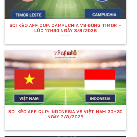
(1)
và đội chủ nhà thắng, số tiền nhận được sẽ là
100 x 2.00 = 200$
(bao gồm cả vốn).
Nếu người chơi đặt
100$ vào kết quả hòa (X)
và
trận đấu kết thúc với tỷ số hòa, số tiền thắng cược
SOI KÈO AFF CUP: CAMPUCHIA VS ĐÔNG TIMOR –
LÚC 17H30 NGÀY 3/8/2026
là
100 x 3.50 = 350$
.
Nếu người chơi đặt
100$ vào Chelsea (2)
và đội
khách giành chiến thắng, số tiền nhận được sẽ là
100 x 3.00 = 300$
.
Kèo Tài Xỉu (Over/Under)
Kèo Tài Xỉu, hay còn gọi là
kèo Over/Under (O/U)
,
là một trong những loại kèo phổ biến nhất trong cá
cược bóng đá. Không giống như kèo châu Á hay kèo
châu Âu tập trung vào kết quả thắng thua của trận
đấu, kèo Tài Xỉu chỉ quan tâm đến tổng số bàn
SOI KÈO AFF CUP: INDONESIA VS VIỆT NAM 20H30
thắng được ghi trong trận đấu, bất kể đội nào thắng
NGÀY 3/8/2026
hay thua. Đây là hình thức cá cược hấp dẫn, dễ
chơi và phù hợp với cả người mới lẫn người chơi lâu