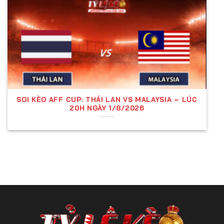
năm
Kèo Tài Xỉu (Over/Under) được nhà cái đưa ra dựa
trên số bàn thắng dự đoán trong một trận đấu.
Người chơi sẽ có hai lựa chọn:
Tài (Over):
Tổng số bàn thắng trong trận lớn
hơn mức nhà cái đưa ra.
SOI KÈO AFF CUP: THÁI LAN VS MALAYSIA – LÚC
Xỉu (Under):
Tổng số bàn thắng trong trận nhỏ
20H NGÀY 1/8/2026
hơn mức nhà cái đưa ra.
Ví dụ: Nếu nhà cái đưa ra mức
O/U 2.5
, người chơi
đặt cược như sau:
Nếu trận đấu có
3 bàn thắng trở lên
(ví dụ: 2-1,
3-0, 4-2), cược Tài thắng.
Nếu trận đấu có
dưới 3 bàn thắng
(0-0, 1-0, 1-
1), cược Xỉu thắng.