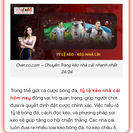
Over.co.com – Chuyên Trang kèo nhà cái nhanh nhất
24/24
Trong thế giới cá cược bóng đá,
tỷ lệ kèo nhà cái
hôm nay
đóng vai trò quan trọng, giúp người chơi
đưa ra quyết định đặt cược chính xác. Việc hiểu rõ
tỷ lệ bóng đá, cách đọc kèo, và phương pháp soi
kèo sẽ giúp tăng cơ hội chiến thắng. Các nhà cái
luôn đưa ra nhiều loại kèo bóng đá, từ kèo châu Á,