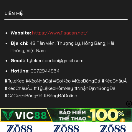
chấp trong hiệp 1.
LIÊN HỆ
Kèo Tài Xỉu hiệp 1 (Over/Under HT)
– Dự đoán
tổng số bàn thắng trong hiệp 1.
Website:
https://www.11sadan.net/
Kèo phạt góc hiệp 1
– Cược số quả phạt góc
trong 45 phút đầu.
Địa chỉ:
48 Tản viên, Thượng Lý, Hồng Bàng, Hải
Phòng, Việt Nam
Kèo thẻ phạt hiệp 1
– Đặt cược số lượng thẻ
trong hiệp 1.
Gmail:
tylekeo.london@gmail.com
Hotline:
0972944864
Việc lựa chọn kèo hiệp 1 phù hợp sẽ giúp người chơi
tối ưu hóa lợi nhuận và kiểm soát tốt hơn rủi ro
#TyleKeo #KèoNhàCái #SoiKèo #KèoBóngĐá #KèoChâuÁ
trong cá cược bóng đá.
#KèoChâuÂu #TỷLệKèoHômNay #NhậnĐịnhBóngĐá
#CáCượcBóngĐá #BóngĐáOnline
Kèo Phạt Góc
Kèo phạt góc là một trong những hình thức cá cược
bóng đá
không dựa trên kết quả thắng – thua
của trận đấu
, mà chỉ tập trung vào
số lượng quả
Copyright 2026 © 11sadan.net