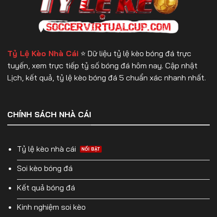
Kèo Hiệp 1
Kèo hiệp 1 (HT – Half Time) là một trong những loại
kèo phổ biến trong cá cược bóng đá, dành riêng cho
Tỷ Lệ Kèo Nhà Cái
⭐️ Dữ liệu tỷ lệ kèo bóng đá trực
45 phút thi đấu đầu tiên
của trận đấu. Không
tuyến, xem trực tiếp tỷ số bóng đá hôm nay. Cập nhật
giống như kèo cả trận, kèo hiệp 1 chỉ tính kết quả
Lịch, kết quả, tỷ lệ kèo bóng đá 5 chuẩn xác nhanh nhất.
trong hiệp đầu, giúp người chơi có thể tham gia đặt
cược với thời gian ngắn hơn, giảm rủi ro và linh hoạt
hơn trong chiến lược cá cược.
CHÍNH SÁCH NHÀ CÁI
Kèo hiệp 1 được nhà cái đưa ra dựa trên diễn biến dự
đoán trong 45 phút đầu tiên của trận đấu. Người
Tỷ lệ kèo nhà cái
tham gia cá cược có thể lựa chọn nhiều hình thức
kèo khác nhau như:
Soi kèo bóng đá
Kèo châu Âu hiệp 1 (1X2 HT)
– Dự đoán đội
Kết quả bóng đá
thắng trong hiệp 1.
Kinh nghiệm soi kèo
Kèo châu Á hiệp 1 (Handicap HT)
– Cược đội