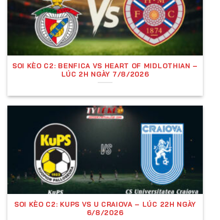
Kèo Châu Âu (1X2)
Kèo Châu Âu, hay còn gọi là
kèo 1X2
, là một trong
những loại kèo cá cược bóng đá đơn giản và phổ
biến nhất hiện nay. Loại kèo này được sử dụng rộng
SOI KÈO C2: BENFICA VS HEART OF MIDLOTHIAN –
rãi tại các nhà cái, đặc biệt là ở thị trường châu Âu.
LÚC 2H NGÀY 7/8/2026
Khác với kèo châu Á có tỷ lệ chấp, kèo 1X2 chỉ tập
trung vào kết quả chung cuộc của trận đấu, giúp
người chơi dễ dàng đưa ra lựa chọn mà không cần
quan tâm đến cách biệt tỷ số giữa hai đội.
Trong kèo châu Âu, người chơi sẽ có
ba lựa chọn
đặt cược
, mỗi lựa chọn tương ứng với một kết quả
có thể xảy ra trong trận đấu:
1:
Đặt cược đội chủ nhà thắng. Nếu đội chủ nhà
giành chiến thắng sau 90 phút thi đấu chính
SOI KÈO C2: KUPS VS U CRAIOVA – LÚC 22H NGÀY
thức, người chơi sẽ thắng cược.
6/8/2026