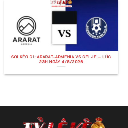
năm
Kèo Tài Xỉu (Over/Under) được nhà cái đưa ra dựa
trên số bàn thắng dự đoán trong một trận đấu.
Người chơi sẽ có hai lựa chọn:
Tài (Over):
Tổng số bàn thắng trong trận lớn
hơn mức nhà cái đưa ra.
SOI KÈO C1: ARARAT-ARMENIA VS CELJE – LÚC
Xỉu (Under):
Tổng số bàn thắng trong trận nhỏ
23H NGÀY 4/8/2026
hơn mức nhà cái đưa ra.
Ví dụ: Nếu nhà cái đưa ra mức
O/U 2.5
, người chơi
đặt cược như sau:
Nếu trận đấu có
3 bàn thắng trở lên
(ví dụ: 2-1,
3-0, 4-2), cược Tài thắng.
Nếu trận đấu có
dưới 3 bàn thắng
(0-0, 1-0, 1-
1), cược Xỉu thắng.