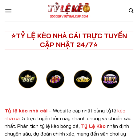
Bỏ
qua
nội
dung
⭐️TỶ LỆ KÈO NHÀ CÁI TRỰC TUYẾN
CẬP NHẬT 24/7⭐️
Tỷ lệ kèo nhà cái
– Website cập nhật bảng tỷ lệ
kèo
nhà cái
5 trực tuyến hôm nay nhanh chóng và chuẩn xác
nhất. Phân tích tỷ lệ kèo bóng đá,
Tỷ Lệ Kèo
nhận định
chuyên sâu, dự đoán chính xác, mang đến sân chơi uy