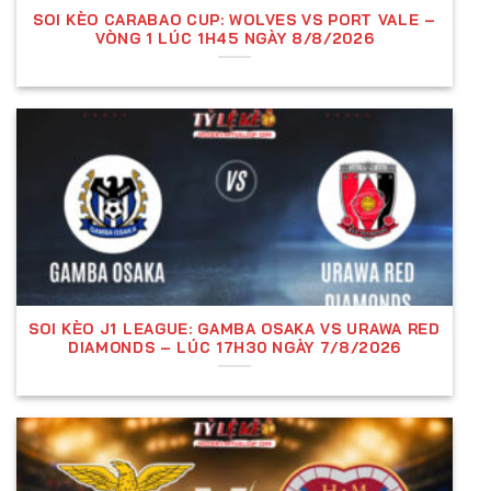
SOI KÈO CARABAO CUP: WOLVES VS PORT VALE –
Kèo châu Á là loại kèo phổ biến nhất, trong đó đội
VÒNG 1 LÚC 1H45 NGÀY 8/8/2026
mạnh hơn (cửa trên) sẽ chấp đội yếu hơn (cửa dưới)
một số bàn thắng nhất định. Một số dạng kèo chấp
phổ biến:
Kèo đồng banh (0.0):
Hai đội ngang sức, đặt
cược đội nào thắng sẽ ăn tiền.
Kèo chấp 0.25 (¼):
Đội cửa trên chấp nhẹ, nếu
hòa thì thua nửa tiền.
Kèo chấp 0.5 (½):
Đội cửa trên thắng mới ăn
đủ, hòa hoặc thua thì mất tiền.
SOI KÈO J1 LEAGUE: GAMBA OSAKA VS URAWA RED
DIAMONDS – LÚC 17H30 NGÀY 7/8/2026
Kèo chấp 0.75 (¾):
Thắng cách biệt 2 bàn trở
lên mới ăn đủ, thắng 1 bàn ăn nửa tiền.
Kèo chấp 1 trái:
Nếu đội cửa trên thắng cách
biệt 1 bàn thì hoàn tiền, thắng từ 2 bàn trở lên
mới ăn đủ.