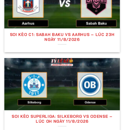
Với sự tận tâm và không ngừng đổi mới, chúng tôi
cam kết tiếp tục mang đến những trải nghiệm tốt
nhất cho người dùng, từ dữ liệu chính xác đến dịch
vụ chuyên nghiệp và thân thiện. Over.co.com
tự hào
SOI KÈO C1: SABAH BAKU VS AARHUS – LÚC 23H
NGÀY 11/8/2026
là địa chỉ đáng tin cậy, không thể thiếu đối với bất
kỳ ai đam mê thể thao và cá cược trực tuyến.
Tổng Quan Về Tỷ Lệ Kèo Của Nhà Cái
Tỷ Lệ Kèo Nhà Cái Là Gì?
SOI KÈO SUPERLIGA: SILKEBORG VS ODENSE –
LÚC 0H NGÀY 11/8/2026