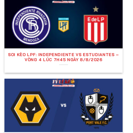
Các Loại Kèo Bóng Đá Phổ Biến
SOI KÈO LPF: INDEPENDIENTE VS ESTUDIANTES –
VÒNG 4 LÚC 7H45 NGÀY 8/8/2026
Các loại kèo bóng đá phổ biến hiện nay
Khi tham gia cá cược bóng đá, người chơi có thể lựa
chọn giữa nhiều loại kèo đa dạng. Mỗi loại kèo đều
có cách chơi riêng và phù hợp với từng chiến thuật
cá cược khác nhau. Dưới đây là một trong những
kèo bóng đá phổ biến hiện nay.
Kèo châu Á (kèo cược chấp, kèo handicap)