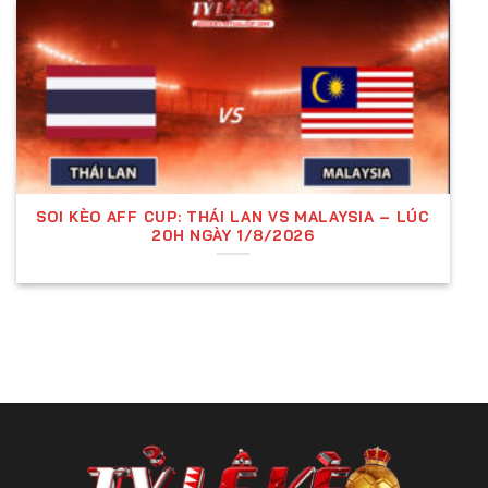
năm
Kèo Tài Xỉu (Over/Under) được nhà cái đưa ra dựa
trên số bàn thắng dự đoán trong một trận đấu.
Người chơi sẽ có hai lựa chọn:
Tài (Over):
Tổng số bàn thắng trong trận lớn
hơn mức nhà cái đưa ra.
SOI KÈO AFF CUP: THÁI LAN VS MALAYSIA – LÚC
Xỉu (Under):
Tổng số bàn thắng trong trận nhỏ
20H NGÀY 1/8/2026
hơn mức nhà cái đưa ra.
Ví dụ: Nếu nhà cái đưa ra mức
O/U 2.5
, người chơi
đặt cược như sau:
Nếu trận đấu có
3 bàn thắng trở lên
(ví dụ: 2-1,
3-0, 4-2), cược Tài thắng.
Nếu trận đấu có
dưới 3 bàn thắng
(0-0, 1-0, 1-
1), cược Xỉu thắng.