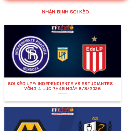
kèo châu Âu đến kèo Tài Xỉu, mỗi loại đều có cách
tính riêng và ảnh hưởng đến chiến thuật đặt cược.
NHẬN ĐỊNH SOI KÈO
Bên cạnh đó, việc nhận định kèo đúng đắn và cập
nhật tỷ lệ cá cược liên tục là yếu tố quan trọng để
tối ưu hóa lợi nhuận khi tham gia cá độ bóng đá.
Điều khiến người dùng ấn tượng khi truy cập vào
trang web của Kèo nhà cái 11sadan.net chính là sự
phong phú và chất lượng của thông tin được cung
cấp.
Uy tín và chất lượng luôn là hai tiêu chí hàng đầu
SOI KÈO LPF: INDEPENDIENTE VS ESTUDIANTES –
mà website
không ngừng theo đuổi. Mọi thông tin và
VÒNG 4 LÚC 7H45 NGÀY 8/8/2026
dịch vụ được cung cấp đều trải qua quá trình kiểm
chứng kỹ lưỡng, đảm bảo tính chính xác và độ tin
cậy cao. Chính vì vậy, Over.co.com
không chỉ nhận
được sự đánh giá cao từ cộng đồng cá cược mà
còn trở thành sự lựa chọn ưu tiên của đông đảo
người yêu thể thao trên toàn thế giới.