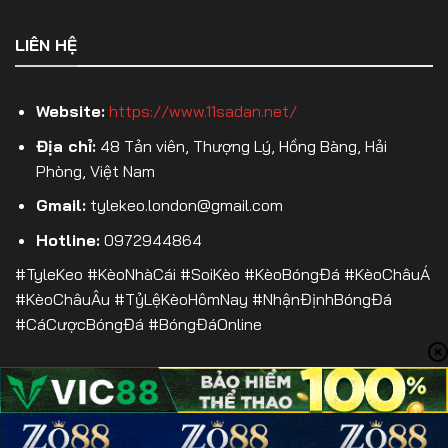
chấp trong hiệp 1.
LIÊN HỆ
Kèo Tài Xỉu hiệp 1 (Over/Under HT)
– Dự đoán
tổng số bàn thắng trong hiệp 1.
Website:
https://www.11sadan.net/
Kèo phạt góc hiệp 1
– Cược số quả phạt góc
trong 45 phút đầu.
Địa chỉ:
48 Tản viên, Thượng Lý, Hồng Bàng, Hải
Phòng, Việt Nam
Kèo thẻ phạt hiệp 1
– Đặt cược số lượng thẻ
trong hiệp 1.
Gmail:
tylekeo.london@gmail.com
Hotline:
0972944864
Việc lựa chọn kèo hiệp 1 phù hợp sẽ giúp người chơi
tối ưu hóa lợi nhuận và kiểm soát tốt hơn rủi ro
#TyleKeo #KèoNhàCái #SoiKèo #KèoBóngĐá #KèoChâuÁ
trong cá cược bóng đá.
#KèoChâuÂu #TỷLệKèoHômNay #NhậnĐịnhBóngĐá
#CáCượcBóngĐá #BóngĐáOnline
Kèo Phạt Góc
Kèo phạt góc là một trong những hình thức cá cược
bóng đá
không dựa trên kết quả thắng – thua
của trận đấu
, mà chỉ tập trung vào
số lượng quả
Copyright 2026 © 11sadan.net