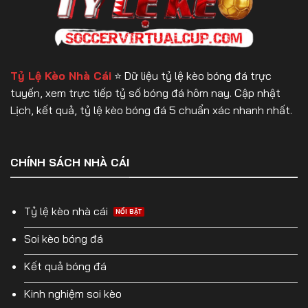
Kèo Hiệp 1
Kèo hiệp 1 (HT – Half Time) là một trong những loại
kèo phổ biến trong cá cược bóng đá, dành riêng cho
Tỷ Lệ Kèo Nhà Cái
⭐️ Dữ liệu tỷ lệ kèo bóng đá trực
45 phút thi đấu đầu tiên
của trận đấu. Không
tuyến, xem trực tiếp tỷ số bóng đá hôm nay. Cập nhật
giống như kèo cả trận, kèo hiệp 1 chỉ tính kết quả
Lịch, kết quả, tỷ lệ kèo bóng đá 5 chuẩn xác nhanh nhất.
trong hiệp đầu, giúp người chơi có thể tham gia đặt
cược với thời gian ngắn hơn, giảm rủi ro và linh hoạt
hơn trong chiến lược cá cược.
CHÍNH SÁCH NHÀ CÁI
Kèo hiệp 1 được nhà cái đưa ra dựa trên diễn biến dự
đoán trong 45 phút đầu tiên của trận đấu. Người
Tỷ lệ kèo nhà cái
tham gia cá cược có thể lựa chọn nhiều hình thức
kèo khác nhau như:
Soi kèo bóng đá
Kèo châu Âu hiệp 1 (1X2 HT)
– Dự đoán đội
Kết quả bóng đá
thắng trong hiệp 1.
Kinh nghiệm soi kèo
Kèo châu Á hiệp 1 (Handicap HT)
– Cược đội