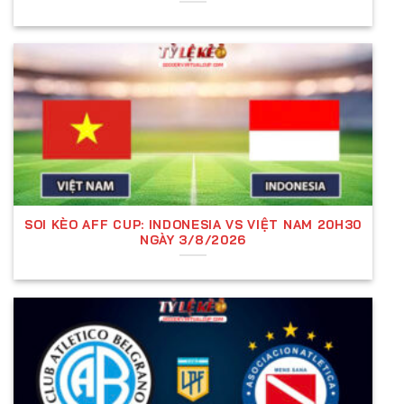
X:
Đặt cược kết quả hòa. Nếu hai đội kết thúc
trận đấu với tỷ số hòa (không phân biệt bao
nhiêu bàn), người chơi sẽ thắng cược.
2:
Đặt cược đội khách thắng. Nếu đội khách
giành chiến thắng, người chơi sẽ nhận tiền
thưởng tương ứng với tỷ lệ cược của nhà cái.
Ví Dụ Cụ Thể Về Kèo Châu Âu (1X2)
Ví dụ về trận đấu giữa Manchester United và đối thủ
SOI KÈO AFF CUP: INDONESIA VS VIỆT NAM 20H30
Chelsea
, nhà cái đưa ra tỷ lệ cược 1X2 như sau:
NGÀY 3/8/2026
1 (Manchester United thắng):
2.00
X (Hòa):
3.50
2 (Chelsea thắng):
3.00
Nếu người chơi đặt
100$ vào Manchester United