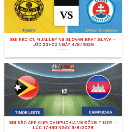
Kèo Châu Âu (1X2)
Kèo Châu Âu, hay còn gọi là
kèo 1X2
, là một trong
những loại kèo cá cược bóng đá đơn giản và phổ
biến nhất hiện nay. Loại kèo này được sử dụng rộng
SOI KÈO C1: MJALLBY VS SLOVAN BRATISLAVA –
rãi tại các nhà cái, đặc biệt là ở thị trường châu Âu.
LÚC 23H00 NGÀY 4/8/2026
Khác với kèo châu Á có tỷ lệ chấp, kèo 1X2 chỉ tập
trung vào kết quả chung cuộc của trận đấu, giúp
người chơi dễ dàng đưa ra lựa chọn mà không cần
quan tâm đến cách biệt tỷ số giữa hai đội.
Trong kèo châu Âu, người chơi sẽ có
ba lựa chọn
đặt cược
, mỗi lựa chọn tương ứng với một kết quả
có thể xảy ra trong trận đấu:
1:
Đặt cược đội chủ nhà thắng. Nếu đội chủ nhà
giành chiến thắng sau 90 phút thi đấu chính
SOI KÈO AFF CUP: CAMPUCHIA VS ĐÔNG TIMOR –
thức, người chơi sẽ thắng cược.
LÚC 17H30 NGÀY 3/8/2026