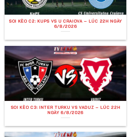
Cách Các Nhà Cái Thiết Lập Kèo
Các nhà cái sử dụng đội ngũ chuyên gia phân tích
SOI KÈO C2: KUPS VS U CRAIOVA – LÚC 22H NGÀY
dữ liệu bóng đá để đưa ra tỷ lệ kèo. Họ xem xét các
6/8/2026
yếu tố như:
Tình hình thi đấu và lực lượng của hai đội
Lịch sử đối đầu.
Yếu tố sân nhà, sân khách.
Tác động từ chấn thương, thẻ phạt.
Biến động thị trường cá cược.
Sau khi tỷ lệ kèo được thiết lập, nhà cái có thể điều
SOI KÈO C3: INTER TURKU VS VADUZ – LÚC 22H
chỉnh dựa trên biến động người chơi đặt cược,
NGÀY 6/8/2026
nhằm đảm bảo lợi nhuận và cân bằng tỷ lệ cược
giữa hai bên.