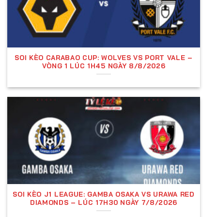
Với sự tận tâm và không ngừng đổi mới, chúng tôi
cam kết tiếp tục mang đến những trải nghiệm tốt
nhất cho người dùng, từ dữ liệu chính xác đến dịch
vụ chuyên nghiệp và thân thiện. Over.co.com
tự hào
SOI KÈO CARABAO CUP: WOLVES VS PORT VALE –
VÒNG 1 LÚC 1H45 NGÀY 8/8/2026
là địa chỉ đáng tin cậy, không thể thiếu đối với bất
kỳ ai đam mê thể thao và cá cược trực tuyến.
Tổng Quan Về Tỷ Lệ Kèo Của Nhà Cái
Tỷ Lệ Kèo Nhà Cái Là Gì?
SOI KÈO J1 LEAGUE: GAMBA OSAKA VS URAWA RED
DIAMONDS – LÚC 17H30 NGÀY 7/8/2026