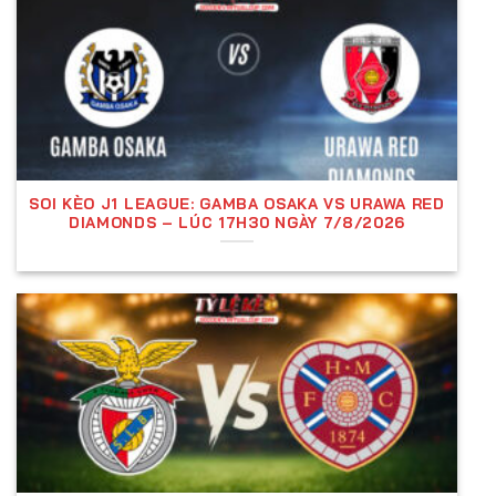
Các Loại Kèo Bóng Đá Phổ Biến
SOI KÈO J1 LEAGUE: GAMBA OSAKA VS URAWA RED
DIAMONDS – LÚC 17H30 NGÀY 7/8/2026
Các loại kèo bóng đá phổ biến hiện nay
Khi tham gia cá cược bóng đá, người chơi có thể lựa
chọn giữa nhiều loại kèo đa dạng. Mỗi loại kèo đều
có cách chơi riêng và phù hợp với từng chiến thuật
cá cược khác nhau. Dưới đây là một trong những
kèo bóng đá phổ biến hiện nay.
Kèo châu Á (kèo cược chấp, kèo handicap)