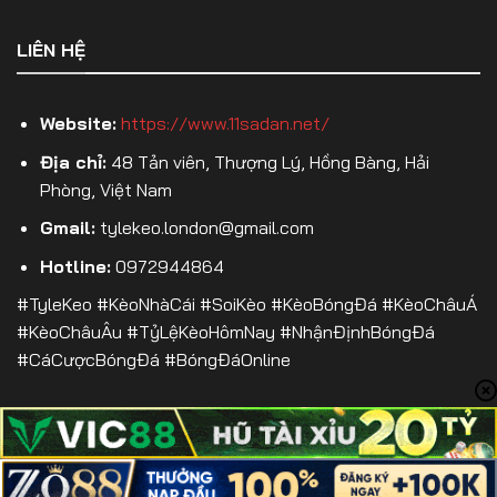
chấp trong hiệp 1.
LIÊN HỆ
Kèo Tài Xỉu hiệp 1 (Over/Under HT)
– Dự đoán
tổng số bàn thắng trong hiệp 1.
Website:
https://www.11sadan.net/
Kèo phạt góc hiệp 1
– Cược số quả phạt góc
trong 45 phút đầu.
Địa chỉ:
48 Tản viên, Thượng Lý, Hồng Bàng, Hải
Phòng, Việt Nam
Kèo thẻ phạt hiệp 1
– Đặt cược số lượng thẻ
trong hiệp 1.
Gmail:
tylekeo.london@gmail.com
Hotline:
0972944864
Việc lựa chọn kèo hiệp 1 phù hợp sẽ giúp người chơi
tối ưu hóa lợi nhuận và kiểm soát tốt hơn rủi ro
#TyleKeo #KèoNhàCái #SoiKèo #KèoBóngĐá #KèoChâuÁ
trong cá cược bóng đá.
#KèoChâuÂu #TỷLệKèoHômNay #NhậnĐịnhBóngĐá
#CáCượcBóngĐá #BóngĐáOnline
Kèo Phạt Góc
Kèo phạt góc là một trong những hình thức cá cược
bóng đá
không dựa trên kết quả thắng – thua
của trận đấu
, mà chỉ tập trung vào
số lượng quả
Copyright 2026 © 11sadan.net