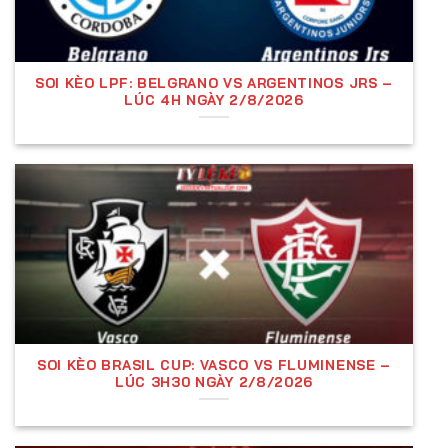
(1)
và đội chủ nhà thắng, số tiền nhận được sẽ là
100 x 2.00 = 200$
(bao gồm cả vốn).
Nếu người chơi đặt
100$ vào kết quả hòa (X)
và
trận đấu kết thúc với tỷ số hòa, số tiền thắng cược
SOI KÈO LPF: BELGRANO VS ARGENTINOS JRS –
LÚC 4H NGÀY 2/8/2026
là
100 x 3.50 = 350$
.
Nếu người chơi đặt
100$ vào Chelsea (2)
và đội
khách giành chiến thắng, số tiền nhận được sẽ là
100 x 3.00 = 300$
.
Kèo Tài Xỉu (Over/Under)
Kèo Tài Xỉu, hay còn gọi là
kèo Over/Under (O/U)
,
là một trong những loại kèo phổ biến nhất trong cá
cược bóng đá. Không giống như kèo châu Á hay kèo
châu Âu tập trung vào kết quả thắng thua của trận
đấu, kèo Tài Xỉu chỉ quan tâm đến tổng số bàn
SOI KÈO BRASIL CUP: VASCO VS FLUMINENSE –
thắng được ghi trong trận đấu, bất kể đội nào thắng
LÚC 3H30 NGÀY 2/8/2026
hay thua. Đây là hình thức cá cược hấp dẫn, dễ
chơi và phù hợp với cả người mới lẫn người chơi lâu