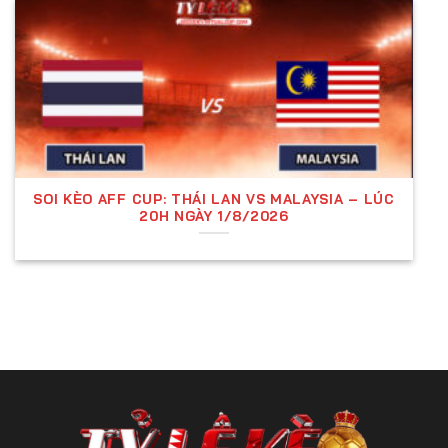
năm
Kèo Tài Xỉu (Over/Under) được nhà cái đưa ra dựa
trên số bàn thắng dự đoán trong một trận đấu.
Người chơi sẽ có hai lựa chọn:
Tài (Over):
Tổng số bàn thắng trong trận lớn
hơn mức nhà cái đưa ra.
SOI KÈO AFF CUP: THÁI LAN VS MALAYSIA – LÚC
Xỉu (Under):
Tổng số bàn thắng trong trận nhỏ
20H NGÀY 1/8/2026
hơn mức nhà cái đưa ra.
Ví dụ: Nếu nhà cái đưa ra mức
O/U 2.5
, người chơi
đặt cược như sau:
Nếu trận đấu có
3 bàn thắng trở lên
(ví dụ: 2-1,
3-0, 4-2), cược Tài thắng.
Nếu trận đấu có
dưới 3 bàn thắng
(0-0, 1-0, 1-
1), cược Xỉu thắng.