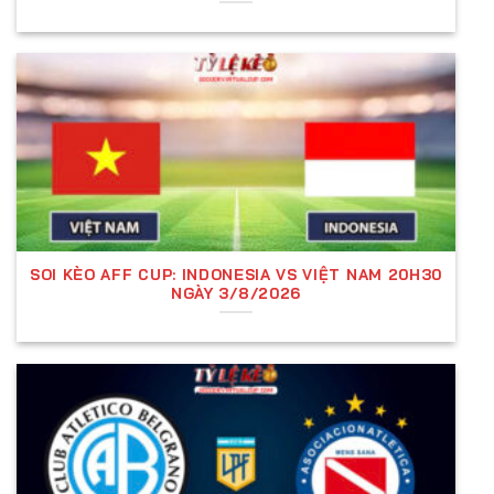
X:
Đặt cược kết quả hòa. Nếu hai đội kết thúc
trận đấu với tỷ số hòa (không phân biệt bao
nhiêu bàn), người chơi sẽ thắng cược.
2:
Đặt cược đội khách thắng. Nếu đội khách
giành chiến thắng, người chơi sẽ nhận tiền
thưởng tương ứng với tỷ lệ cược của nhà cái.
Ví Dụ Cụ Thể Về Kèo Châu Âu (1X2)
Ví dụ về trận đấu giữa Manchester United và đối thủ
SOI KÈO AFF CUP: INDONESIA VS VIỆT NAM 20H30
Chelsea
, nhà cái đưa ra tỷ lệ cược 1X2 như sau:
NGÀY 3/8/2026
1 (Manchester United thắng):
2.00
X (Hòa):
3.50
2 (Chelsea thắng):
3.00
Nếu người chơi đặt
100$ vào Manchester United