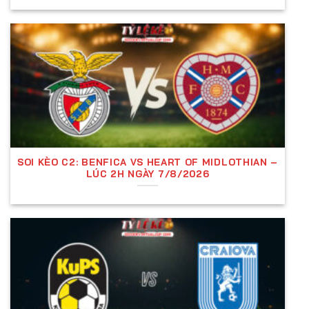
Tỷ lệ nhà cái là gì?
Tỷ lệ kèo nhà cái
là các con số do nhà cái cung
cấp, thể hiện sự đánh giá về xác suất thắng, thua
của hai đội bóng trong một trận đấu. Những con số
này được tính toán dựa trên nhiều yếu tố như
phong độ, đội hình, lịch sử đối đầu và điều kiện thi
đấu.
SOI KÈO C2: BENFICA VS HEART OF MIDLOTHIAN –
LÚC 2H NGÀY 7/8/2026
Tầm Quan Trọng Của Tỷ Lệ Kèo Trong Cá
Cược Tỷ Lệ Bóng Đá
Tỷ lệ đóng vai trò cốt lõi trong cá cược bóng đá vì
nó giúp người chơi đưa ra quyết định đặt cược một
cách hợp lý. Việc hiểu rõ tỷ lệ kèo không chỉ giúp
tăng cơ hội thắng cược mà còn hạn chế rủi ro, giúp
người chơi kiểm soát vốn hiệu quả.