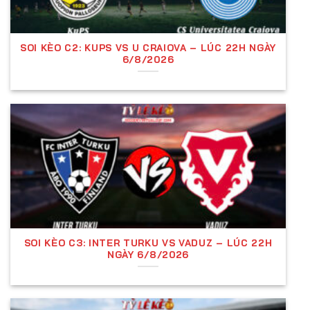
Cách Các Nhà Cái Thiết Lập Kèo
Các nhà cái sử dụng đội ngũ chuyên gia phân tích
SOI KÈO C2: KUPS VS U CRAIOVA – LÚC 22H NGÀY
dữ liệu bóng đá để đưa ra tỷ lệ kèo. Họ xem xét các
6/8/2026
yếu tố như:
Tình hình thi đấu và lực lượng của hai đội
Lịch sử đối đầu.
Yếu tố sân nhà, sân khách.
Tác động từ chấn thương, thẻ phạt.
Biến động thị trường cá cược.
Sau khi tỷ lệ kèo được thiết lập, nhà cái có thể điều
SOI KÈO C3: INTER TURKU VS VADUZ – LÚC 22H
chỉnh dựa trên biến động người chơi đặt cược,
NGÀY 6/8/2026
nhằm đảm bảo lợi nhuận và cân bằng tỷ lệ cược
giữa hai bên.